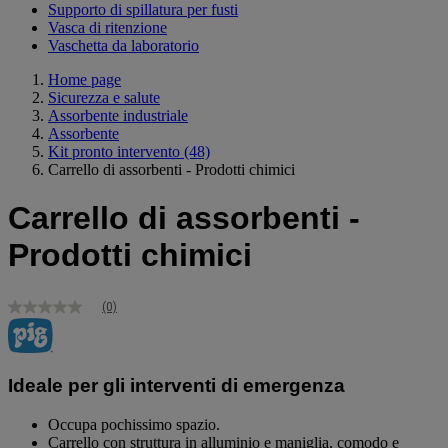
Supporto di spillatura per fusti
Vasca di ritenzione
Vaschetta da laboratorio
Home page
Sicurezza e salute
Assorbente industriale
Assorbente
Kit pronto intervento
(48)
Carrello di assorbenti - Prodotti chimici
Carrello di assorbenti -
Prodotti chimici
(0)
Nessuna
valutazione
Stesso
link
alla
Ideale per gli interventi di emergenza
pagina.
Occupa pochissimo spazio.
Carrello con struttura in alluminio e maniglia, comodo e