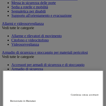
Messa in sicurezza delle porte
Sedia a rotelle e mobilità
Segnaletica per disabili
Supporto all'orientamento e evacuazione
Allarmi e videosorveglianza
Vedi tutte le categorie
Allarme e rilevatori di movimento
Citofono e videocitofono
Videosorveglianza
Armadio di sicurezza e stoccaggio per materiali pericolosi
Vedi tutte le categorie
Accessori per armadi di sicurezza e di stoccaggio
Armadio di sicurezza
Armadio multirischio
Armadio per batterie a ioni di litio
Armadio per prodotti corrosivi
Armadio per prodotti fitosanitari
Armadio per prodotti infiammabili
Armadio per prodotti tossici
Continua senza accettare
Casse di ventilazione e filtri
Benvenuto in Manutan
Contenitore di sicurezza