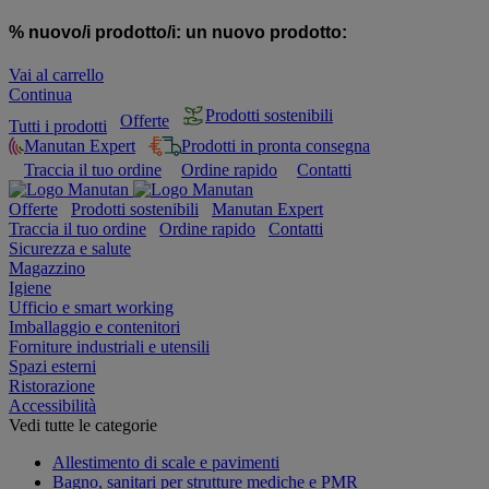
% nuovo/i prodotto/i:
un nuovo prodotto:
Vai al carrello
Continua
Prodotti sostenibili
Offerte
Tutti i prodotti
Manutan Expert
Prodotti in pronta consegna
Traccia il tuo ordine
Ordine rapido
Contatti
Offerte
Prodotti sostenibili
Manutan Expert
Traccia il tuo ordine
Ordine rapido
Contatti
Sicurezza e salute
Magazzino
Igiene
Ufficio e smart working
Imballaggio e contenitori
Forniture industriali e utensili
Spazi esterni
Ristorazione
Accessibilità
Vedi tutte le categorie
Allestimento di scale e pavimenti
Bagno, sanitari per strutture mediche e PMR