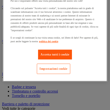
Per noi è importante offrirti una visita personalizzata del nostro sito web!
Assorbente industriale
Cliccando sul pulsante "Accetta tutti i cookie", la nostra piattaforma sarà in grado di
Vedi tutte le categorie
scambiare informazioni con il tuo browser attraverso i cookie. Queste informazioni
consentono al nostro team di marketing e ai nostri partner Internet di misurare le
Assorbente
prestazioni del nostro sito Web e di analizzare le tue preferenze di acquisto. Questo ci
Barriera anti-inquinamento e sistema di deviazione delle
consente di offrirti prodotti ancora più personalizzati in base alle tue esigenze e una
perdite
pubblicità adeguata. Se vuoi saperne di più sulle finalità di ogni tipo di cookie, clicca su
"impostazioni cookie".
Contenitore e solvente per sgrassaggio
E se scegli di continuare la tua visita senza cookie, sei libero di farlo! Per saperne di più,
Attrezzatura e mobili per studi medici
puoi anche leggere la nostra
politica dei cookie
Vedi tutte le categorie
Armadietto pronto soccorso
Accetta tutti i cookie
Lettino, paravento e sedia per studi medici
Materiale per diagnosi di medicina generale
Mobili e forniture per studi medici
Impostazioni cookie
Badge e timbratura
Vedi tutte le categorie
Badge e tessera
Timbratura e controllo accessi
Tornello e portello
Barriera e paletto di protezione
Vedi tutte le categorie