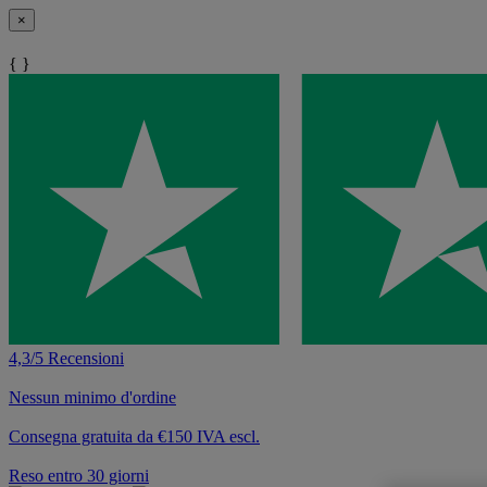
×
{ }
4,3/5 Recensioni
Nessun minimo d'ordine
Consegna gratuita da €150 IVA escl.
Reso entro 30 giorni