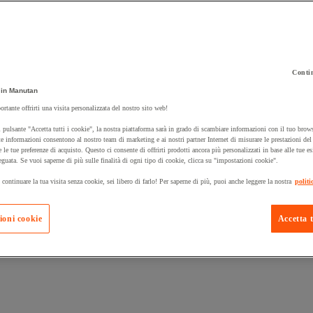
Contin
in Manutan
 carrello un prodotto:
ortante offrirti una visita personalizzata del nostro sito web!
 pulsante "Accetta tutti i cookie", la nostra piattaforma sarà in grado di scambiare informazioni con il tuo brows
e informazioni consentono al nostro team di marketing e ai nostri partner Internet di misurare le prestazioni de
e le tue preferenze di acquisto. Questo ci consente di offrirti prodotti ancora più personalizzati in base alle tue e
Prodotti in pron
Manutan Expert
eguata. Se vuoi saperne di più sulle finalità di ogni tipo di cookie, clicca su "impostazioni cookie".
 continuare la tua visita senza cookie, sei libero di farlo! Per saperne di più, puoi anche leggere la nostra
politi
ioni cookie
Accetta t