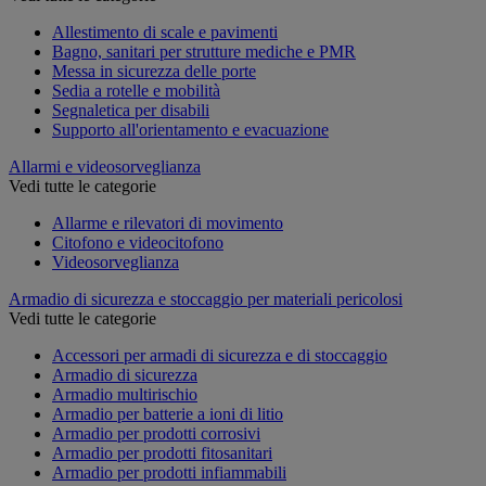
Allestimento di scale e pavimenti
Bagno, sanitari per strutture mediche e PMR
Messa in sicurezza delle porte
Sedia a rotelle e mobilità
Segnaletica per disabili
Supporto all'orientamento e evacuazione
Allarmi e videosorveglianza
Vedi tutte le categorie
Allarme e rilevatori di movimento
Citofono e videocitofono
Videosorveglianza
Armadio di sicurezza e stoccaggio per materiali pericolosi
Vedi tutte le categorie
Accessori per armadi di sicurezza e di stoccaggio
Armadio di sicurezza
Armadio multirischio
Armadio per batterie a ioni di litio
Armadio per prodotti corrosivi
Armadio per prodotti fitosanitari
Armadio per prodotti infiammabili