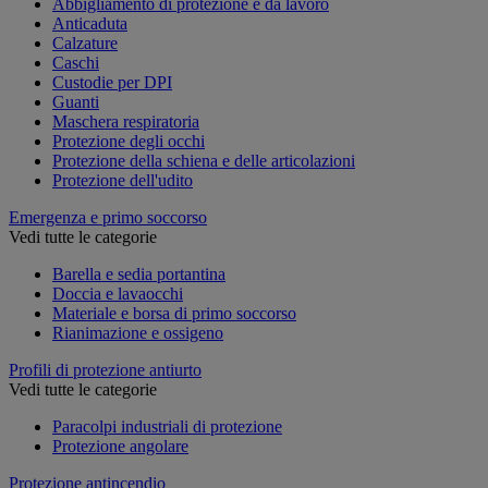
Abbigliamento di protezione e da lavoro
Anticaduta
Calzature
Caschi
Custodie per DPI
Guanti
Maschera respiratoria
Protezione degli occhi
Protezione della schiena e delle articolazioni
Protezione dell'udito
Emergenza e primo soccorso
Vedi tutte le categorie
Barella e sedia portantina
Doccia e lavaocchi
Materiale e borsa di primo soccorso
Rianimazione e ossigeno
Profili di protezione antiurto
Vedi tutte le categorie
Paracolpi industriali di protezione
Protezione angolare
Protezione antincendio