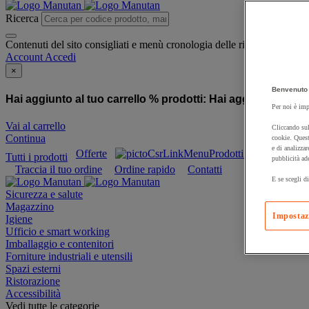
Ricerca
Contenuti del sito consigliati e menù cronologia delle ricerche
Account
Accedi
×
Benvenuto 
Hai aggiunto al tuo carrello % prodotti:
Hai aggiunto al tuo
Per noi è imp
Vai al carrello
Cliccando sul
Continua
cookie. Quest
e di analizzar
Offerte
Prodotti sostenibili
Tutti i prodotti
pubblicità ad
Traccia il tuo ordine
Ordine rapido
Contatti
E se scegli di
Sicurezza e salute
Magazzino
Impostaz
Igiene
Ufficio e smart working
Imballaggio e contenitori
Forniture industriali e utensili
Spazi esterni
Ristorazione
Accessibilità
Vedi tutte le categorie