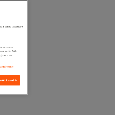
ua senza accettare
er attraverso i
l nostro sito Web
sigenze e una
ta consegna
ca dei cookie
utti i cookie