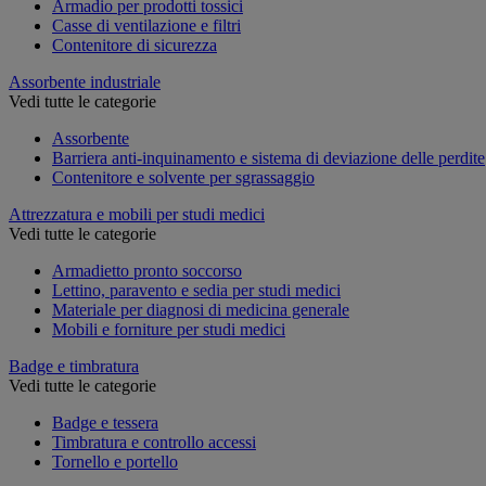
Armadio per prodotti tossici
Casse di ventilazione e filtri
Contenitore di sicurezza
Assorbente industriale
Vedi tutte le categorie
Assorbente
Barriera anti-inquinamento e sistema di deviazione delle perdite
Contenitore e solvente per sgrassaggio
Attrezzatura e mobili per studi medici
Vedi tutte le categorie
Armadietto pronto soccorso
Lettino, paravento e sedia per studi medici
Materiale per diagnosi di medicina generale
Mobili e forniture per studi medici
Badge e timbratura
Vedi tutte le categorie
Badge e tessera
Timbratura e controllo accessi
Tornello e portello