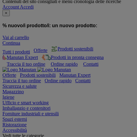
Contenuti del sito consigliati e menù cronologia delle ricerche
Account
Accedi
×
% nuovo/i prodotto/i:
un nuovo prodotto:
Vai al carrello
Continua
Prodotti sostenibili
Offerte
Tutti i prodotti
Manutan Expert
Prodotti in pronta consegna
Traccia il tuo ordine
Ordine rapido
Contatti
Offerte
Prodotti sostenibili
Manutan Expert
Traccia il tuo ordine
Ordine rapido
Contatti
Sicurezza e salute
Magazzino
Igiene
Ufficio e smart working
Imballaggio e contenitori
Forniture industriali e utensili
Spazi esterni
Ristorazione
Accessibilità
Vedi tutte le categorie