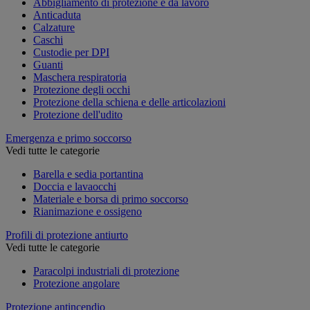
Abbigliamento di protezione e da lavoro
Anticaduta
Calzature
Caschi
Custodie per DPI
Guanti
Maschera respiratoria
Protezione degli occhi
Protezione della schiena e delle articolazioni
Protezione dell'udito
Emergenza e primo soccorso
Vedi tutte le categorie
Barella e sedia portantina
Doccia e lavaocchi
Materiale e borsa di primo soccorso
Rianimazione e ossigeno
Profili di protezione antiurto
Vedi tutte le categorie
Paracolpi industriali di protezione
Protezione angolare
Protezione antincendio