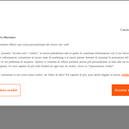
Contin
in Manutan
 carrello un prodotto:
ortante offrirti una visita personalizzata del nostro sito web!
 pulsante "Accetta tutti i cookie", la nostra piattaforma sarà in grado di scambiare informazioni con il tuo brows
e informazioni consentono al nostro team di marketing e ai nostri partner Internet di misurare le prestazioni de
e le tue preferenze di acquisto. Questo ci consente di offrirti prodotti ancora più personalizzati in base alle tue e
Prodotti in pron
Manutan Expert
eguata. Se vuoi saperne di più sulle finalità di ogni tipo di cookie, clicca su "impostazioni cookie".
 continuare la tua visita senza cookie, sei libero di farlo! Per saperne di più, puoi anche leggere la nostra
politi
ioni cookie
Accetta t