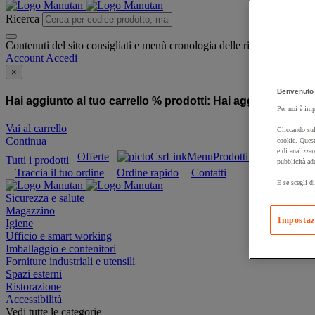
Ricerca
Contenuti del sito consigliati e menù cronologia delle ricerche
Account
Accedi
×
Benvenuto 
Hai aggiunto al tuo carrello % prodotti:
Hai aggiunto al tuo
Per noi è imp
Vai al carrello
Cliccando sul
Continua
cookie. Quest
e di analizzar
Offerte
Prodotti sostenibili
Tutti i prodotti
pubblicità ad
Traccia il tuo ordine
Ordine rapido
Contatti
E se scegli di
Sicurezza e salute
Magazzino
Impostaz
Igiene
Ufficio e smart working
Imballaggio e contenitori
Forniture industriali e utensili
Spazi esterni
Ristorazione
Accessibilità
Vedi tutte le categorie