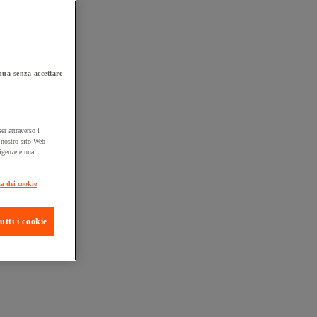
ua senza accettare
er attraverso i
l nostro sito Web
sigenze e una
ta consegna
ca dei cookie
utti i cookie