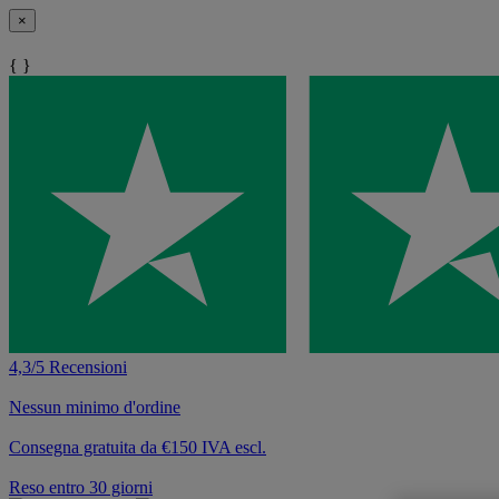
×
{ }
4,3/5 Recensioni
Nessun minimo d'ordine
Consegna gratuita da €150 IVA escl.
Reso entro 30 giorni