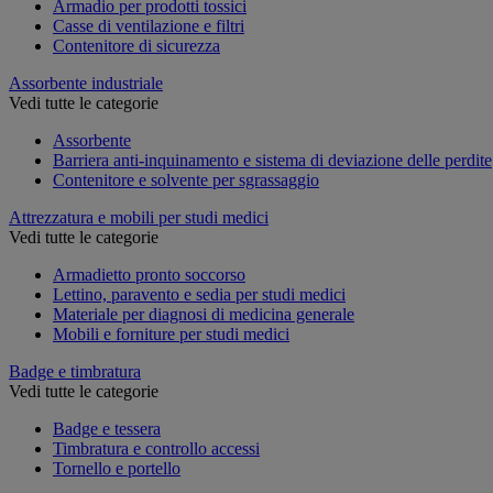
Armadio per prodotti tossici
Casse di ventilazione e filtri
Contenitore di sicurezza
Assorbente industriale
Vedi tutte le categorie
Assorbente
Barriera anti-inquinamento e sistema di deviazione delle perdite
Contenitore e solvente per sgrassaggio
Attrezzatura e mobili per studi medici
Vedi tutte le categorie
Armadietto pronto soccorso
Lettino, paravento e sedia per studi medici
Materiale per diagnosi di medicina generale
Mobili e forniture per studi medici
Badge e timbratura
Vedi tutte le categorie
Badge e tessera
Timbratura e controllo accessi
Tornello e portello