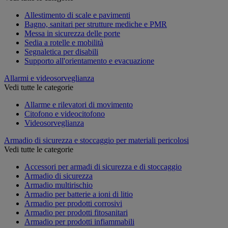
Allestimento di scale e pavimenti
Bagno, sanitari per strutture mediche e PMR
Messa in sicurezza delle porte
Sedia a rotelle e mobilità
Segnaletica per disabili
Supporto all'orientamento e evacuazione
Allarmi e videosorveglianza
Vedi tutte le categorie
Allarme e rilevatori di movimento
Citofono e videocitofono
Videosorveglianza
Armadio di sicurezza e stoccaggio per materiali pericolosi
Vedi tutte le categorie
Accessori per armadi di sicurezza e di stoccaggio
Armadio di sicurezza
Armadio multirischio
Armadio per batterie a ioni di litio
Armadio per prodotti corrosivi
Armadio per prodotti fitosanitari
Armadio per prodotti infiammabili