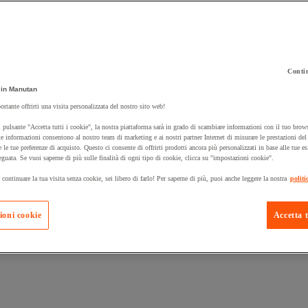
Contin
 carrello un prodotto:
in Manutan
ortante offrirti una visita personalizzata del nostro sito web!
 pulsante "Accetta tutti i cookie", la nostra piattaforma sarà in grado di scambiare informazioni con il tuo brows
Prodotti in pron
e informazioni consentono al nostro team di marketing e ai nostri partner Internet di misurare le prestazioni de
Manutan Expert
e le tue preferenze di acquisto. Questo ci consente di offrirti prodotti ancora più personalizzati in base alle tue e
eguata. Se vuoi saperne di più sulle finalità di ogni tipo di cookie, clicca su "impostazioni cookie".
 continuare la tua visita senza cookie, sei libero di farlo! Per saperne di più, puoi anche leggere la nostra
politi
ioni cookie
Accetta t