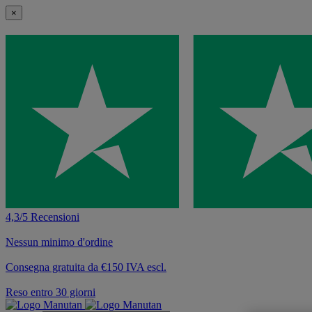
×
4,3/5 Recensioni
Nessun minimo d'ordine
Consegna gratuita da €150 IVA escl.
Reso entro 30 giorni