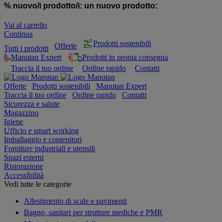
% nuovo/i prodotto/i:
un nuovo prodotto:
Vai al carrello
Continua
Prodotti sostenibili
Offerte
Tutti i prodotti
Manutan Expert
Prodotti in pronta consegna
Traccia il tuo ordine
Ordine rapido
Contatti
Offerte
Prodotti sostenibili
Manutan Expert
Traccia il tuo ordine
Ordine rapido
Contatti
Sicurezza e salute
Magazzino
Igiene
Ufficio e smart working
Imballaggio e contenitori
Forniture industriali e utensili
Spazi esterni
Ristorazione
Accessibilità
Vedi tutte le categorie
Allestimento di scale e pavimenti
Bagno, sanitari per strutture mediche e PMR