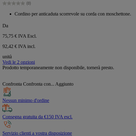
(0)
stelle.
0.0
su
Cordino per anticaduta scorrevole su corda con moschettone.
5
stelle.
Da
75,75 €
IVA Escl.
92,42 € IVA incl.
unità
Vedi le 2 opzioni
Prodotto temporaneamente non disponibile, tornerà presto.
Confronta
Confronta con...
Aggiunto
Nessun minimo d'ordine
Consegna gratuita da €150 IVA escl.
Servizio clienti a vostra disposizione