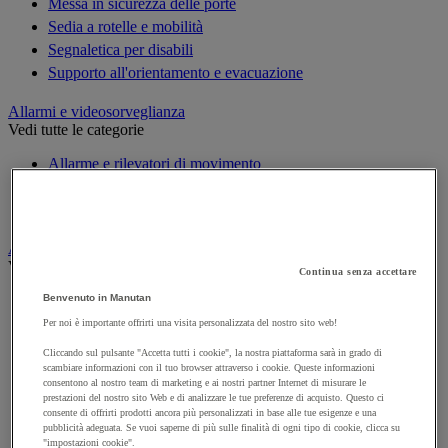
Messa in sicurezza delle porte
Sedia a rotelle e mobilità
Segnaletica per disabili
Supporto all'orientamento e evacuazione
Allarmi e videosorveglianza
Vedi tutte le categorie
Allarme e rilevatori di movimento
Citofono e videocitofono
Videosorveglianza
Armadio di sicurezza e stoccaggio per materiali pericolosi
Vedi tutte le categorie
Continua senza accettare
Accessori per armadi di sicurezza e di stoccaggio
Benvenuto in Manutan
Armadio di sicurezza
Per noi è importante offrirti una visita personalizzata del nostro sito web!
Armadio multirischio
Cliccando sul pulsante "Accetta tutti i cookie", la nostra piattaforma sarà in grado di
Armadio per batterie a ioni di litio
scambiare informazioni con il tuo browser attraverso i cookie. Queste informazioni
consentono al nostro team di marketing e ai nostri partner Internet di misurare le
Armadio per prodotti corrosivi
prestazioni del nostro sito Web e di analizzare le tue preferenze di acquisto. Questo ci
Armadio per prodotti fitosanitari
consente di offrirti prodotti ancora più personalizzati in base alle tue esigenze e una
pubblicità adeguata. Se vuoi saperne di più sulle finalità di ogni tipo di cookie, clicca su
Armadio per prodotti infiammabili
"impostazioni cookie".