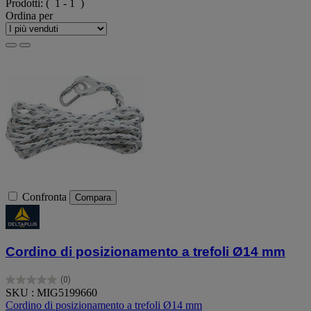
Prodotti:
( 1 - 1 )
Ordina per
Confronta
Compara
Cordino di posizionamento a trefoli Ø14 mm
(0)
0.0
SKU : MIG5199660
su
Cordino di posizionamento a trefoli Ø14 mm
5