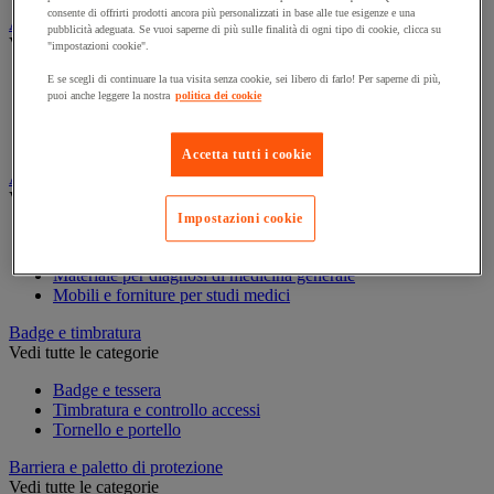
consente di offrirti prodotti ancora più personalizzati in base alle tue esigenze e una
Assorbente industriale
pubblicità adeguata. Se vuoi saperne di più sulle finalità di ogni tipo di cookie, clicca su
Vedi tutte le categorie
"impostazioni cookie".
Assorbente
E se scegli di continuare la tua visita senza cookie, sei libero di farlo! Per saperne di più,
puoi anche leggere la nostra
politica dei cookie
Barriera anti-inquinamento e sistema di deviazione delle
perdite
Contenitore e solvente per sgrassaggio
Accetta tutti i cookie
Attrezzatura e mobili per studi medici
Vedi tutte le categorie
Impostazioni cookie
Armadietto pronto soccorso
Lettino, paravento e sedia per studi medici
Materiale per diagnosi di medicina generale
Mobili e forniture per studi medici
Badge e timbratura
Vedi tutte le categorie
Badge e tessera
Timbratura e controllo accessi
Tornello e portello
Barriera e paletto di protezione
Vedi tutte le categorie