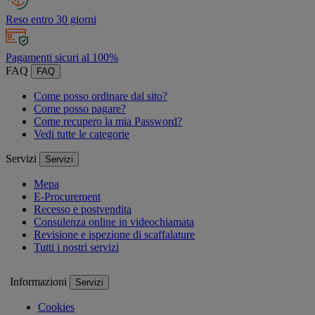
Reso entro 30 giorni
Pagamenti sicuri al 100%
FAQ
FAQ
Come posso ordinare dal sito?
Come posso pagare?
Come recupero la mia Password?
Vedi tutte le categorie
Servizi
Servizi
Mepa
E-Procurement
Recesso e postvendita
Consulenza online in videochiamata
Revisione e ispezione di scaffalature
Tutti i nostri servizi
Informazioni
Servizi
Cookies