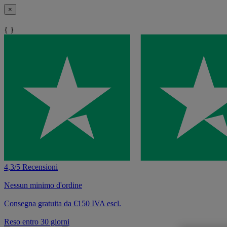
×
{ }
4,3/5 Recensioni
Nessun minimo d'ordine
Consegna gratuita da €150 IVA escl.
Reso entro 30 giorni