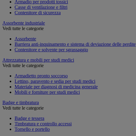
Armadio per prodotti tossici
Casse di ventilazione e filtri
Contenitore di sicurezza
Assorbente industriale
Vedi tutte le categorie
Assorbente
Barriera anti-inquinamento e sistema di deviazione delle perdite
Contenitore e solvente per sgrassaggio
Attrezzatura e mobili per studi medici
Vedi tutte le categorie
Armadietto pronto soccorso
Lettino, paravento e sedia per studi medici
Materiale per diagnosi di medicina generale
Mobili e forniture per studi medici
Badge e timbratura
Vedi tutte le categorie
Badge e tessera
Timbratura e controllo accessi
Tornello e portello