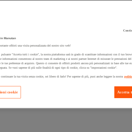
Contin
in Manutan
 carrello un prodotto:
ortante offrirti una visita personalizzata del nostro sito web!
 pulsante "Accetta tutti i cookie", la nostra piattaforma sarà in grado di scambiare informazioni con il tuo brows
e informazioni consentono al nostro team di marketing e ai nostri partner Internet di misurare le prestazioni de
e le tue preferenze di acquisto. Questo ci consente di offrirti prodotti ancora più personalizzati in base alle tue e
Prodotti in pron
Manutan Expert
eguata. Se vuoi saperne di più sulle finalità di ogni tipo di cookie, clicca su "impostazioni cookie".
 continuare la tua visita senza cookie, sei libero di farlo! Per saperne di più, puoi anche leggere la nostra
politi
ioni cookie
Accetta t