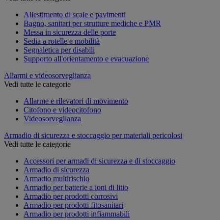
Allestimento di scale e pavimenti
Bagno, sanitari per strutture mediche e PMR
Messa in sicurezza delle porte
Sedia a rotelle e mobilità
Segnaletica per disabili
Supporto all'orientamento e evacuazione
Allarmi e videosorveglianza
Vedi tutte le categorie
Allarme e rilevatori di movimento
Citofono e videocitofono
Videosorveglianza
Armadio di sicurezza e stoccaggio per materiali pericolosi
Vedi tutte le categorie
Accessori per armadi di sicurezza e di stoccaggio
Armadio di sicurezza
Armadio multirischio
Armadio per batterie a ioni di litio
Armadio per prodotti corrosivi
Armadio per prodotti fitosanitari
Armadio per prodotti infiammabili