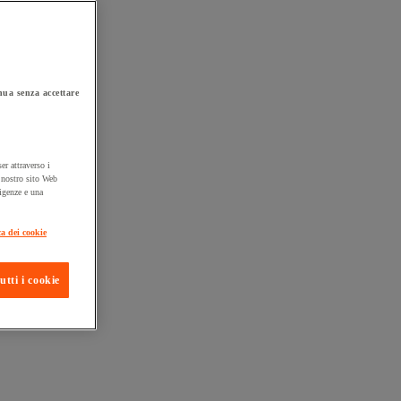
ua senza accettare
er attraverso i
l nostro sito Web
sigenze e una
ta consegna
ca dei cookie
utti i cookie