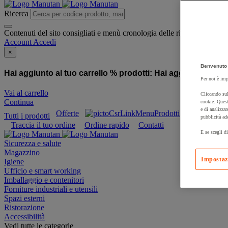
Ricerca
Contenuti del sito consigliati e menù cronologia delle ricerche
Account
Accedi
×
Benvenuto 
Hai aggiunto al tuo carrello % prodotti:
Hai aggiunto al tuo
Per noi è imp
Vai al carrello
Cliccando sul
Continua
cookie. Quest
e di analizzar
Offerte
Prodotti sostenibili
Tutti i prodotti
pubblicità ad
Traccia il tuo ordine
Ordine rapido
Contatti
E se scegli di
Sicurezza e salute
Magazzino
Impostaz
Igiene
Ufficio e smart working
Imballaggio e contenitori
Forniture industriali e utensili
Spazi esterni
Ristorazione
Accessibilità
Vedi tutte le categorie