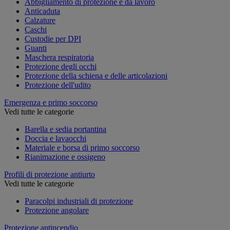
Abbigliamento di protezione e da lavoro
Anticaduta
Calzature
Caschi
Custodie per DPI
Guanti
Maschera respiratoria
Protezione degli occhi
Protezione della schiena e delle articolazioni
Protezione dell'udito
Emergenza e primo soccorso
Vedi tutte le categorie
Barella e sedia portantina
Doccia e lavaocchi
Materiale e borsa di primo soccorso
Rianimazione e ossigeno
Profili di protezione antiurto
Vedi tutte le categorie
Paracolpi industriali di protezione
Protezione angolare
Protezione antincendio