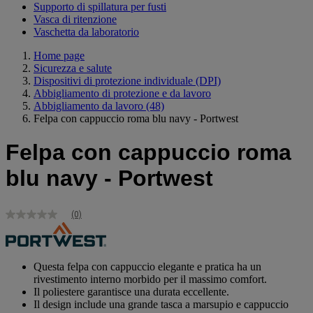
Supporto di spillatura per fusti
Vasca di ritenzione
Vaschetta da laboratorio
Home page
Sicurezza e salute
Dispositivi di protezione individuale (DPI)
Abbigliamento di protezione e da lavoro
Abbigliamento da lavoro
(48)
Felpa con cappuccio roma blu navy - Portwest
Felpa con cappuccio roma
blu navy - Portwest
(0)
Nessuna
valutazione
Stesso
link
alla
Questa felpa con cappuccio elegante e pratica ha un
pagina.
rivestimento interno morbido per il massimo comfort.
Il poliestere garantisce una durata eccellente.
Il design include una grande tasca a marsupio e cappuccio