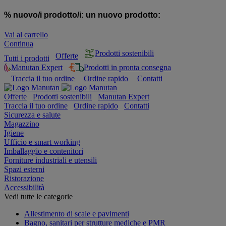
% nuovo/i prodotto/i:
un nuovo prodotto:
Vai al carrello
Continua
Prodotti sostenibili
Offerte
Tutti i prodotti
Manutan Expert
Prodotti in pronta consegna
Traccia il tuo ordine
Ordine rapido
Contatti
Offerte
Prodotti sostenibili
Manutan Expert
Traccia il tuo ordine
Ordine rapido
Contatti
Sicurezza e salute
Magazzino
Igiene
Ufficio e smart working
Imballaggio e contenitori
Forniture industriali e utensili
Spazi esterni
Ristorazione
Accessibilità
Vedi tutte le categorie
Allestimento di scale e pavimenti
Bagno, sanitari per strutture mediche e PMR