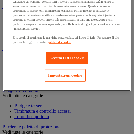
Cliccando sul pulsante "Accetta tutti i cookie", la nostra piattaforma sarà in grado di
Assorbente industriale
scambiare informazioni con il tuo browser attraverso i cookie. Queste informazioni
consentono al nostro team di marketing e ai nostri partner Internet di misurare le
Vedi tutte le categorie
prestazioni del nostro sito Web e di analizzare le tue preferenze di acquisto. Questo ci
consente di offrirti prodotti ancora più personalizzati in base alle tue esigenze e una
Assorbente
pubblicità adeguata. Se vuoi saperne di più sulle finalità di ogni tipo di cookie, clicca su
Barriera anti-inquinamento e sistema di deviazione delle
"impostazioni cookie".
perdite
Contenitore e solvente per sgrassaggio
E se scegli di continuare la tua visita senza cookie, sei libero di farlo! Per saperne di più,
puoi anche leggere la nostra
politica dei cookie
Attrezzatura e mobili per studi medici
Vedi tutte le categorie
Accetta tutti i cookie
Armadietto pronto soccorso
Lettino, paravento e sedia per studi medici
Materiale per diagnosi di medicina generale
Impostazioni cookie
Mobili e forniture per studi medici
Badge e timbratura
Vedi tutte le categorie
Badge e tessera
Timbratura e controllo accessi
Tornello e portello
Barriera e paletto di protezione
Vedi tutte le categorie