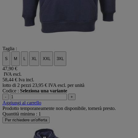
Taglia :
S
M
L
XL
XXL
3XL
47,90 €
IVA escl.
58,44 €
Iva incl.
lotto di 2 pezzi
23,95 € IVA escl. per unità
Codice :
Seleziona una variante
-
+
Aggiungi al carrello
Prodotto temporaneamente non disponibile, tornerà presto.
Quantità minima : 1
Per richiedere un'offerta