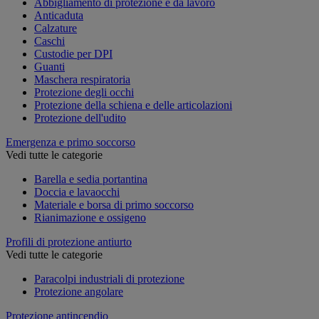
Abbigliamento di protezione e da lavoro
Anticaduta
Calzature
Caschi
Custodie per DPI
Guanti
Maschera respiratoria
Protezione degli occhi
Protezione della schiena e delle articolazioni
Protezione dell'udito
Emergenza e primo soccorso
Vedi tutte le categorie
Barella e sedia portantina
Doccia e lavaocchi
Materiale e borsa di primo soccorso
Rianimazione e ossigeno
Profili di protezione antiurto
Vedi tutte le categorie
Paracolpi industriali di protezione
Protezione angolare
Protezione antincendio