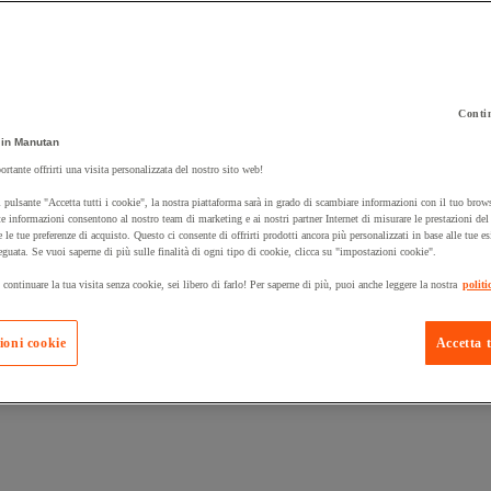
Contin
in Manutan
 carrello un prodotto:
ortante offrirti una visita personalizzata del nostro sito web!
 pulsante "Accetta tutti i cookie", la nostra piattaforma sarà in grado di scambiare informazioni con il tuo brows
e informazioni consentono al nostro team di marketing e ai nostri partner Internet di misurare le prestazioni de
e le tue preferenze di acquisto. Questo ci consente di offrirti prodotti ancora più personalizzati in base alle tue e
Prodotti in pron
Manutan Expert
eguata. Se vuoi saperne di più sulle finalità di ogni tipo di cookie, clicca su "impostazioni cookie".
 continuare la tua visita senza cookie, sei libero di farlo! Per saperne di più, puoi anche leggere la nostra
politi
ioni cookie
Accetta t