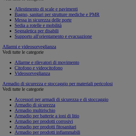
Allestimento di scale e pavimenti
Bagno, sanitari per strutture mediche e PMR
Messa in sicurezza delle porte
Sedia a rotelle e mobilità
Segnaletica per disabili
Supporto all'orientamento e evacuazione
Allarmi e videosorveglianza
Vedi tutte le categorie
Allarme e rilevatori di movimento
Citofono e videocitofono
Videosorveglianza
Armadio di sicurezza e stoccaggio per materiali pericolosi
Vedi tutte le categorie
Accessori per armadi di sicurezza e di stoccaggio
Armadio di sicurezza
Armadio multirischio
Armadio per batterie a ioni di litio
Armadio per prodotti corrosivi
Armadio per prodotti fitosanitari
Armadio per prodotti infiammabili