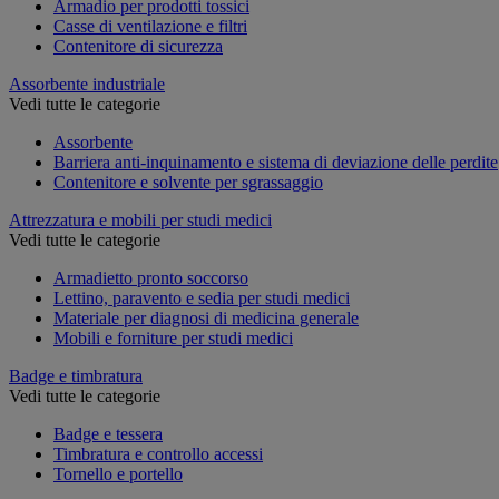
Armadio per prodotti tossici
Casse di ventilazione e filtri
Contenitore di sicurezza
Assorbente industriale
Vedi tutte le categorie
Assorbente
Barriera anti-inquinamento e sistema di deviazione delle perdite
Contenitore e solvente per sgrassaggio
Attrezzatura e mobili per studi medici
Vedi tutte le categorie
Armadietto pronto soccorso
Lettino, paravento e sedia per studi medici
Materiale per diagnosi di medicina generale
Mobili e forniture per studi medici
Badge e timbratura
Vedi tutte le categorie
Badge e tessera
Timbratura e controllo accessi
Tornello e portello