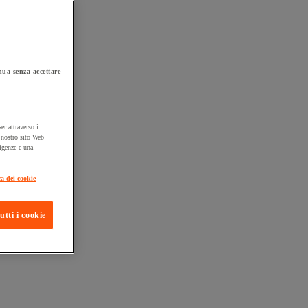
ua senza accettare
er attraverso i
l nostro sito Web
sigenze e una
ta consegna
ca dei cookie
utti i cookie