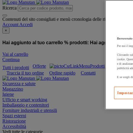
Ricerca
Contenuti del sito consigliati e menù cronologia delle ricerche
Account
Accedi
×
Benvenuto 
Hai aggiunto al tuo carrello % prodotti:
Hai aggiunto al tuo
Per noi è imp
Vai al carrello
Cliccando sul
Continua
cookie. Quest
e di analizzar
Offerte
Prodotti sostenibili
Tutti i prodotti
pubblicità ad
Traccia il tuo ordine
Ordine rapido
Contatti
E se scegli di
Sicurezza e salute
Magazzino
Impostaz
Igiene
Ufficio e smart working
Imballaggio e contenitori
Forniture industriali e utensili
Spazi esterni
Ristorazione
Accessibilità
Vedi tutte le categorie