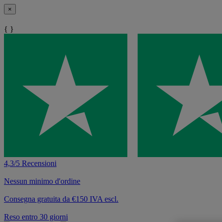
×
{ }
4,3/5 Recensioni
Nessun minimo d'ordine
Consegna gratuita da €150 IVA escl.
Reso entro 30 giorni