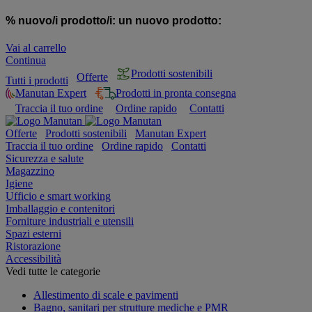
% nuovo/i prodotto/i:
un nuovo prodotto:
Vai al carrello
Continua
Prodotti sostenibili
Offerte
Tutti i prodotti
Manutan Expert
Prodotti in pronta consegna
Traccia il tuo ordine
Ordine rapido
Contatti
Offerte
Prodotti sostenibili
Manutan Expert
Traccia il tuo ordine
Ordine rapido
Contatti
Sicurezza e salute
Magazzino
Igiene
Ufficio e smart working
Imballaggio e contenitori
Forniture industriali e utensili
Spazi esterni
Ristorazione
Accessibilità
Vedi tutte le categorie
Allestimento di scale e pavimenti
Bagno, sanitari per strutture mediche e PMR