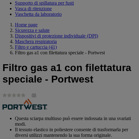
Supporto di spillatura per fusti
Vasca di ritenzione
Vaschetta da laboratorio
Home page
Sicurezza e salute
Dispositivi di protezione individuale (DPI)
Maschera respiratoria
Filtro e cartuccia
(41)
Filtro gas a1 con filettatura speciale - Portwest
Filtro gas a1 con filettatura
speciale - Portwest
(0)
Nessuna
valutazione
Stesso
link
alla
Questa sciarpa multiuso può essere indossata in una svariati
pagina.
modi.
Il tessuto elastico in poliestere consente di trasformarla per
diversi utilizzi mantenendo la sua forma originale.