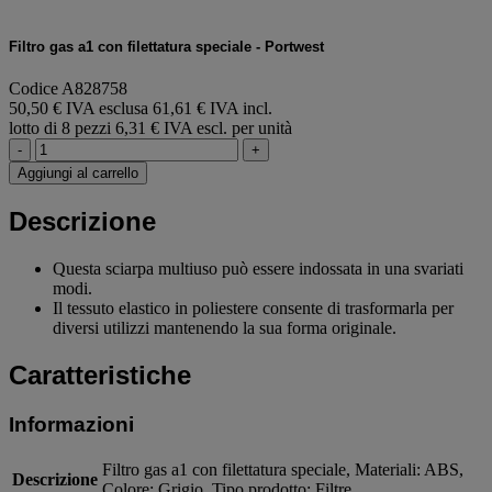
Filtro gas a1 con filettatura speciale - Portwest
Codice A828758
50,50 € IVA esclusa
61,61 € IVA incl.
lotto di 8 pezzi
6,31 € IVA escl. per unità
-
+
Aggiungi al carrello
Descrizione
Questa sciarpa multiuso può essere indossata in una svariati
modi.
Il tessuto elastico in poliestere consente di trasformarla per
diversi utilizzi mantenendo la sua forma originale.
Caratteristiche
Informazioni
Filtro gas a1 con filettatura speciale, Materiali: ABS,
Descrizione
Colore: Grigio, Tipo prodotto: Filtre