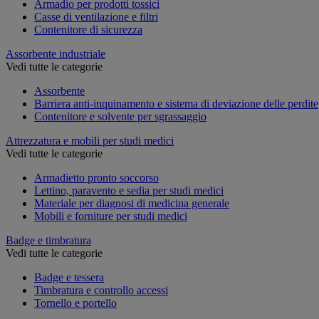
Armadio per prodotti tossici
Casse di ventilazione e filtri
Contenitore di sicurezza
Assorbente industriale
Vedi tutte le categorie
Assorbente
Barriera anti-inquinamento e sistema di deviazione delle perdite
Contenitore e solvente per sgrassaggio
Attrezzatura e mobili per studi medici
Vedi tutte le categorie
Armadietto pronto soccorso
Lettino, paravento e sedia per studi medici
Materiale per diagnosi di medicina generale
Mobili e forniture per studi medici
Badge e timbratura
Vedi tutte le categorie
Badge e tessera
Timbratura e controllo accessi
Tornello e portello