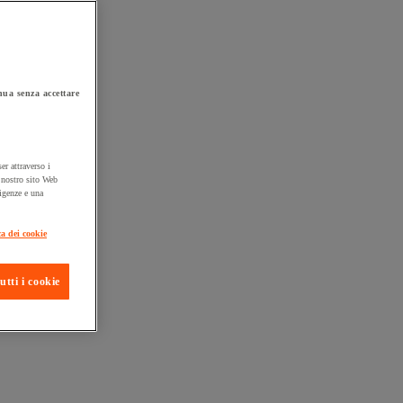
ua senza accettare
er attraverso i
l nostro sito Web
sigenze e una
ta consegna
ca dei cookie
utti i cookie