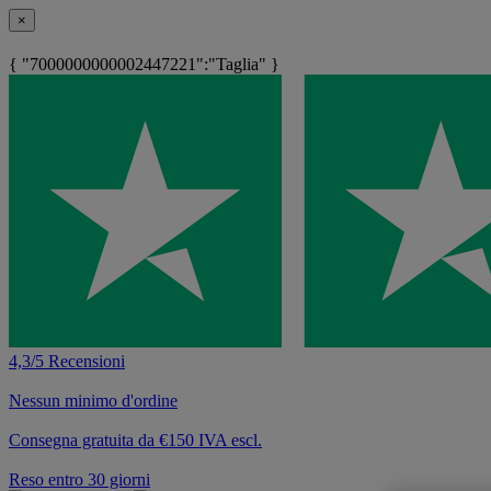
×
{ "7000000000002447221":"Taglia" }
4,3/5 Recensioni
Nessun minimo d'ordine
Consegna gratuita da €150 IVA escl.
Reso entro 30 giorni