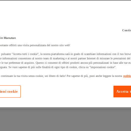
Contin
in Manutan
 carrello un prodotto:
ortante offrirti una visita personalizzata del nostro sito web!
 pulsante "Accetta tutti i cookie", la nostra piattaforma sarà in grado di scambiare informazioni con il tuo brows
e informazioni consentono al nostro team di marketing e ai nostri partner Internet di misurare le prestazioni de
e le tue preferenze di acquisto. Questo ci consente di offrirti prodotti ancora più personalizzati in base alle tue e
Prodotti in pron
Manutan Expert
eguata. Se vuoi saperne di più sulle finalità di ogni tipo di cookie, clicca su "impostazioni cookie".
 continuare la tua visita senza cookie, sei libero di farlo! Per saperne di più, puoi anche leggere la nostra
politi
ioni cookie
Accetta t