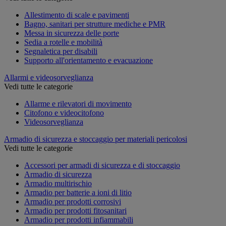
Allestimento di scale e pavimenti
Bagno, sanitari per strutture mediche e PMR
Messa in sicurezza delle porte
Sedia a rotelle e mobilità
Segnaletica per disabili
Supporto all'orientamento e evacuazione
Allarmi e videosorveglianza
Vedi tutte le categorie
Allarme e rilevatori di movimento
Citofono e videocitofono
Videosorveglianza
Armadio di sicurezza e stoccaggio per materiali pericolosi
Vedi tutte le categorie
Accessori per armadi di sicurezza e di stoccaggio
Armadio di sicurezza
Armadio multirischio
Armadio per batterie a ioni di litio
Armadio per prodotti corrosivi
Armadio per prodotti fitosanitari
Armadio per prodotti infiammabili