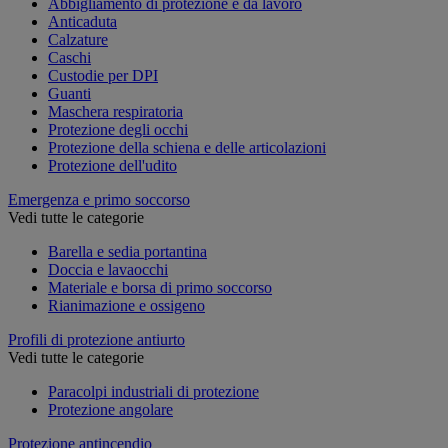
Abbigliamento di protezione e da lavoro
Anticaduta
Calzature
Caschi
Custodie per DPI
Guanti
Maschera respiratoria
Protezione degli occhi
Protezione della schiena e delle articolazioni
Protezione dell'udito
Emergenza e primo soccorso
Vedi tutte le categorie
Barella e sedia portantina
Doccia e lavaocchi
Materiale e borsa di primo soccorso
Rianimazione e ossigeno
Profili di protezione antiurto
Vedi tutte le categorie
Paracolpi industriali di protezione
Protezione angolare
Protezione antincendio