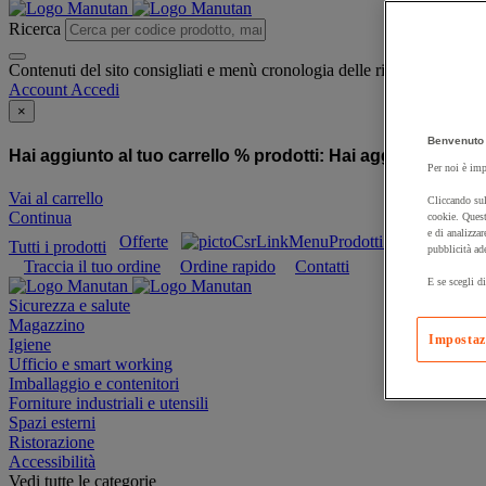
Ricerca
Contenuti del sito consigliati e menù cronologia delle ricerche
Account
Accedi
×
Benvenuto 
Hai aggiunto al tuo carrello % prodotti:
Hai aggiunto al tuo
Per noi è imp
Vai al carrello
Cliccando sul
Continua
cookie. Quest
e di analizzar
Offerte
Prodotti sostenibili
Tutti i prodotti
pubblicità ad
Traccia il tuo ordine
Ordine rapido
Contatti
E se scegli di
Sicurezza e salute
Magazzino
Impostaz
Igiene
Ufficio e smart working
Imballaggio e contenitori
Forniture industriali e utensili
Spazi esterni
Ristorazione
Accessibilità
Vedi tutte le categorie