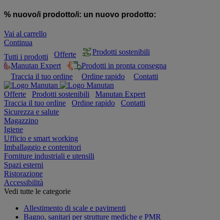
% nuovo/i prodotto/i:
un nuovo prodotto:
Vai al carrello
Continua
Prodotti sostenibili
Offerte
Tutti i prodotti
Manutan Expert
Prodotti in pronta consegna
Traccia il tuo ordine
Ordine rapido
Contatti
Offerte
Prodotti sostenibili
Manutan Expert
Traccia il tuo ordine
Ordine rapido
Contatti
Sicurezza e salute
Magazzino
Igiene
Ufficio e smart working
Imballaggio e contenitori
Forniture industriali e utensili
Spazi esterni
Ristorazione
Accessibilità
Vedi tutte le categorie
Allestimento di scale e pavimenti
Bagno, sanitari per strutture mediche e PMR