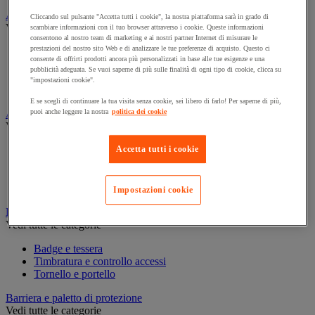
Assorbente industriale
Cliccando sul pulsante "Accetta tutti i cookie", la nostra piattaforma sarà in grado di
Vedi tutte le categorie
scambiare informazioni con il tuo browser attraverso i cookie. Queste informazioni
consentono al nostro team di marketing e ai nostri partner Internet di misurare le
prestazioni del nostro sito Web e di analizzare le tue preferenze di acquisto. Questo ci
Assorbente
consente di offrirti prodotti ancora più personalizzati in base alle tue esigenze e una
Barriera anti-inquinamento e sistema di deviazione delle
pubblicità adeguata. Se vuoi saperne di più sulle finalità di ogni tipo di cookie, clicca su
perdite
"impostazioni cookie".
Contenitore e solvente per sgrassaggio
E se scegli di continuare la tua visita senza cookie, sei libero di farlo! Per saperne di più,
Attrezzatura e mobili per studi medici
puoi anche leggere la nostra
politica dei cookie
Vedi tutte le categorie
Armadietto pronto soccorso
Accetta tutti i cookie
Lettino, paravento e sedia per studi medici
Materiale per diagnosi di medicina generale
Mobili e forniture per studi medici
Impostazioni cookie
Badge e timbratura
Vedi tutte le categorie
Badge e tessera
Timbratura e controllo accessi
Tornello e portello
Barriera e paletto di protezione
Vedi tutte le categorie