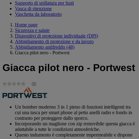
Supporto di spillatura per fusti
Vasca di ritenzione
Vaschetta da laboratorio
Home page
Sicurezza e salute
Dispositivi di protezione individuale (DPI)
Abbigliamento di protezione e da lavoro
Abbigliamento antifreddo
(48)
Giacca pilot nero - Portwest
Giacca pilot nero - Portwest
(0)
Nessuna
valutazione
Stesso
link
alla
Un bomber moderno 3 in 1 pieno di funzioni intelligenti tra
pagina.
cui una tasca per smart phone al petto anelli radio e fondo in
contrasto per proteggere dallo sporco.
Incorporando un maglione con zip removibile questa giacca è
adattabile a tutte le condizioni atmosferiche.
Questo indumento è completamente impermeabile e dispone