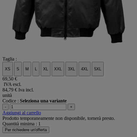
Taglia :
XS
S
M
L
XL
XXL
3XL
4XL
5XL
69,50 €
IVA escl.
84,79 €
Iva incl.
unità
Codice :
Seleziona una variante
-
+
Aggiungi al carrello
Prodotto temporaneamente non disponibile, tornerà presto.
Quantità minima : 1
Per richiedere un'offerta