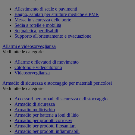
Allestimento di scale e pavimenti
Bagno, sanitari per strutture mediche e PMR
Messa in sicurezza delle porte
Sedia a rotelle e mobilità
Segnaletica per disabili
Supporto all'orientamento e evacuazione
Allarmi e videosorveglianza
Vedi tutte le categorie
Allarme e rilevatori di movimento
Citofono e videocitofono
Videosorveglianza
Armadio di sicurezza e stoccaggio per materiali pericolosi
Vedi tutte le categorie
Accessori per armadi di sicurezza e di stoccaggio
Armadio di sicurezza
Armadio multirischio
Armadio per batterie a ioni di litio
Armadio per prodotti corrosivi
Armadio per prodotti fitosanitari
Armadio per prodotti infiammabili