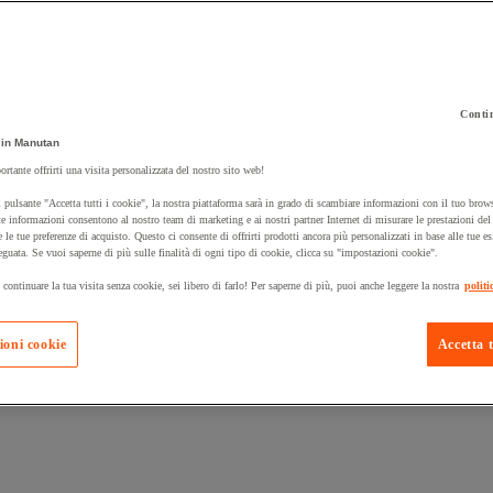
Contin
in Manutan
 carrello un prodotto:
ortante offrirti una visita personalizzata del nostro sito web!
 pulsante "Accetta tutti i cookie", la nostra piattaforma sarà in grado di scambiare informazioni con il tuo brows
e informazioni consentono al nostro team di marketing e ai nostri partner Internet di misurare le prestazioni de
e le tue preferenze di acquisto. Questo ci consente di offrirti prodotti ancora più personalizzati in base alle tue e
Prodotti in pron
Manutan Expert
eguata. Se vuoi saperne di più sulle finalità di ogni tipo di cookie, clicca su "impostazioni cookie".
 continuare la tua visita senza cookie, sei libero di farlo! Per saperne di più, puoi anche leggere la nostra
politi
ioni cookie
Accetta t