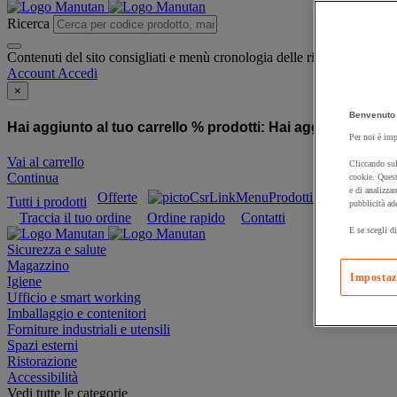
Ricerca
Contenuti del sito consigliati e menù cronologia delle ricerche
Account
Accedi
×
Benvenuto 
Hai aggiunto al tuo carrello % prodotti:
Hai aggiunto al tuo
Per noi è imp
Vai al carrello
Cliccando sul
Continua
cookie. Quest
e di analizzar
Offerte
Prodotti sostenibili
Tutti i prodotti
pubblicità ad
Traccia il tuo ordine
Ordine rapido
Contatti
E se scegli di
Sicurezza e salute
Magazzino
Impostaz
Igiene
Ufficio e smart working
Imballaggio e contenitori
Forniture industriali e utensili
Spazi esterni
Ristorazione
Accessibilità
Vedi tutte le categorie