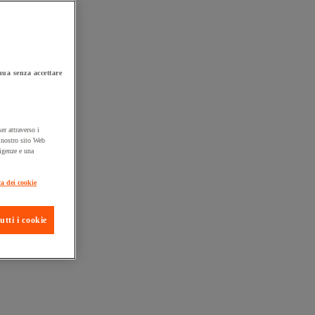
ua senza accettare
er attraverso i
l nostro sito Web
sigenze e una
ta consegna
ca dei cookie
utti i cookie