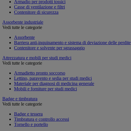
Armadio per prodotti tossici
Casse di ventilazione e filtri
Contenitore di sicurezza
Assorbente industriale
Vedi tutte le categorie
Assorbente
Barriera anti-inquinamento e sistema di deviazione delle perdite
Contenitore e solvente per sgrassaggio
Attrezzatura e mobili per studi medici
Vedi tutte le categorie
Armadietto pronto soccorso
Lettino, paravento e sedia per studi medici
Materiale per diagnosi di medicina generale
Mobili e forniture per studi medici
Badge e timbratura
Vedi tutte le categorie
Badge e tessera
Timbratura e controllo accessi
Tornello e portello