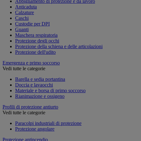
Abbigliamento di protezione e da lavoro
Anticaduta
Calzature
Caschi
Custodie per DPI
Guanti
Maschera respiratoria
Protezione degli occhi
Protezione della schiena e delle articolazioni
Protezione dell'udito
Emergenza e primo soccorso
Vedi tutte le categorie
Barella e sedia portantina
Doccia e lavaocchi
Materiale e borsa di primo soccorso
Rianimazione e ossigeno
Profili di protezione antiurto
Vedi tutte le categorie
Paracolpi industriali di protezione
Protezione angolare
Protezione antincendio