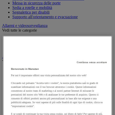
Messa in sicurezza delle porte
Sedia a rotelle e mobilità
Segnaletica per disabili
Supporto all'orientamento e evacuazione
Allarmi e videosorveglianza
Vedi tutte le categorie
Allarme e rilevatori di movimento
Citofono e videocitofono
Videosorveglianza
Armadio di sicurezza e stoccaggio per materiali pericolosi
Vedi tutte le categorie
Continua senza accettare
Benvenuto in Manutan
Accessori per armadi di sicurezza e di stoccaggio
Armadio di sicurezza
Per noi è importante offrirti una visita personalizzata del nostro sito web!
Armadio multirischio
Cliccando sul pulsante "Accetta tutti i cookie", la nostra piattaforma sarà in grado di
Armadio per batterie a ioni di litio
scambiare informazioni con il tuo browser attraverso i cookie. Queste informazioni
Armadio per prodotti corrosivi
consentono al nostro team di marketing e ai nostri partner Internet di misurare le
Armadio per prodotti fitosanitari
prestazioni del nostro sito Web e di analizzare le tue preferenze di acquisto. Questo ci
Armadio per prodotti infiammabili
consente di offrirti prodotti ancora più personalizzati in base alle tue esigenze e una
Armadio per prodotti tossici
pubblicità adeguata. Se vuoi saperne di più sulle finalità di ogni tipo di cookie, clicca su
"impostazioni cookie".
Casse di ventilazione e filtri
Contenitore di sicurezza
E se scegli di continuare la tua visita senza cookie, sei libero di farlo! Per saperne di più,