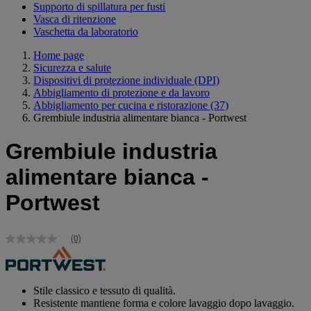
Supporto di spillatura per fusti
Vasca di ritenzione
Vaschetta da laboratorio
Home page
Sicurezza e salute
Dispositivi di protezione individuale (DPI)
Abbigliamento di protezione e da lavoro
Abbigliamento per cucina e ristorazione
(37)
Grembiule industria alimentare bianca - Portwest
Grembiule industria
alimentare bianca -
Portwest
(0)
Nessuna
valutazione
Stesso
link
alla
Stile classico e tessuto di qualità.
pagina.
Resistente mantiene forma e colore lavaggio dopo lavaggio.