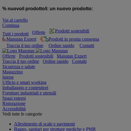
% nuovo/i prodotto/i:
un nuovo prodotto:
Vai al carrello
Continua
Prodotti sostenibili
Offerte
Tutti i prodotti
Manutan Expert
Prodotti in pronta consegna
Traccia il tuo ordine
Ordine rapido
Contatti
Offerte
Prodotti sostenibili
Manutan Expert
Traccia il tuo ordine
Ordine rapido
Contatti
Sicurezza e salute
Magazzino
Igiene
Ufficio e smart working
Imballaggio e contenitori
Forniture industriali e utensili
Spazi esterni
Ristorazione
Accessibilità
Vedi tutte le categorie
Allestimento di scale e pavimenti
Bagno, sanitari per strutture mediche e PMR