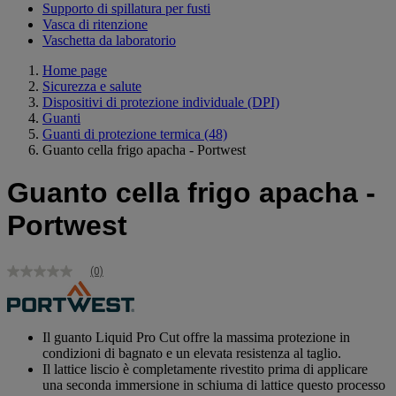
Supporto di spillatura per fusti
Vasca di ritenzione
Vaschetta da laboratorio
Home page
Sicurezza e salute
Dispositivi di protezione individuale (DPI)
Guanti
Guanti di protezione termica
(48)
Guanto cella frigo apacha - Portwest
Guanto cella frigo apacha -
Portwest
(0)
Nessuna
valutazione
Stesso
link
alla
Il guanto Liquid Pro Cut offre la massima protezione in
pagina.
condizioni di bagnato e un elevata resistenza al taglio.
Il lattice liscio è completamente rivestito prima di applicare
una seconda immersione in schiuma di lattice questo processo