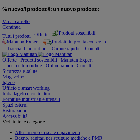
% nuovo/i prodotto/i:
un nuovo prodotto:
Vai al carrello
Continua
Prodotti sostenibili
Offerte
Tutti i prodotti
Manutan Expert
Prodotti in pronta consegna
Traccia il tuo ordine
Ordine rapido
Contatti
Offerte
Prodotti sostenibili
Manutan Expert
Traccia il tuo ordine
Ordine rapido
Contatti
Sicurezza e salute
Magazzino
Igiene
Ufficio e smart working
Imballaggio e contenitori
Forniture industriali e utensili
Spazi esterni
Ristorazione
Accessibilità
Vedi tutte le categorie
Allestimento di scale e pavimenti
Bagno, sanitari per strutture mediche e PMR