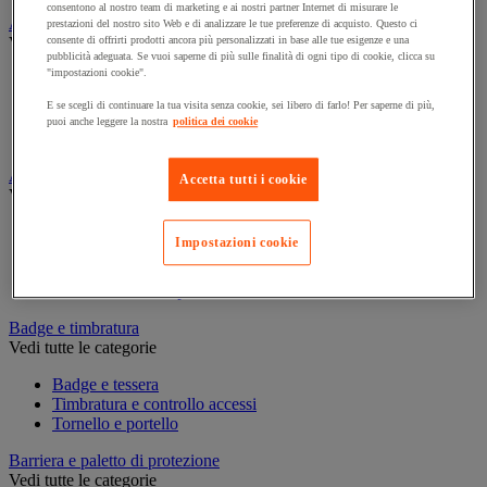
consentono al nostro team di marketing e ai nostri partner Internet di misurare le
Assorbente industriale
prestazioni del nostro sito Web e di analizzare le tue preferenze di acquisto. Questo ci
Vedi tutte le categorie
consente di offrirti prodotti ancora più personalizzati in base alle tue esigenze e una
pubblicità adeguata. Se vuoi saperne di più sulle finalità di ogni tipo di cookie, clicca su
"impostazioni cookie".
Assorbente
Barriera anti-inquinamento e sistema di deviazione delle
E se scegli di continuare la tua visita senza cookie, sei libero di farlo! Per saperne di più,
perdite
puoi anche leggere la nostra
politica dei cookie
Contenitore e solvente per sgrassaggio
Attrezzatura e mobili per studi medici
Accetta tutti i cookie
Vedi tutte le categorie
Armadietto pronto soccorso
Impostazioni cookie
Lettino, paravento e sedia per studi medici
Materiale per diagnosi di medicina generale
Mobili e forniture per studi medici
Badge e timbratura
Vedi tutte le categorie
Badge e tessera
Timbratura e controllo accessi
Tornello e portello
Barriera e paletto di protezione
Vedi tutte le categorie