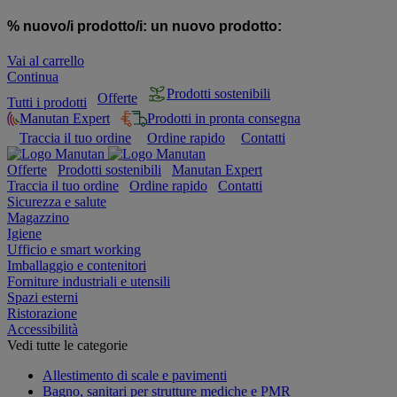
% nuovo/i prodotto/i:
un nuovo prodotto:
Vai al carrello
Continua
Prodotti sostenibili
Offerte
Tutti i prodotti
Manutan Expert
Prodotti in pronta consegna
Traccia il tuo ordine
Ordine rapido
Contatti
Offerte
Prodotti sostenibili
Manutan Expert
Traccia il tuo ordine
Ordine rapido
Contatti
Sicurezza e salute
Magazzino
Igiene
Ufficio e smart working
Imballaggio e contenitori
Forniture industriali e utensili
Spazi esterni
Ristorazione
Accessibilità
Vedi tutte le categorie
Allestimento di scale e pavimenti
Bagno, sanitari per strutture mediche e PMR