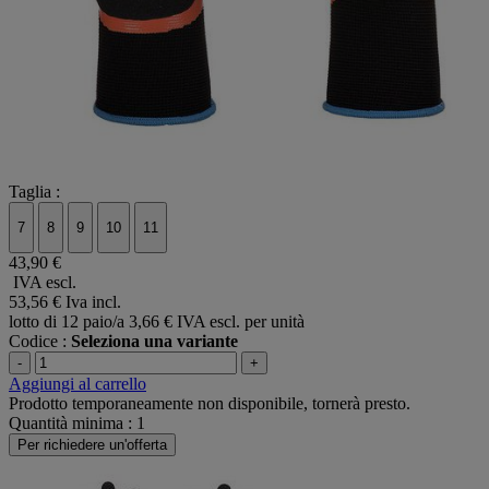
Taglia :
7
8
9
10
11
43,90 €
IVA escl.
53,56 €
Iva incl.
lotto di 12 paio/a
3,66 € IVA escl. per unità
Codice :
Seleziona una variante
-
+
Aggiungi al carrello
Prodotto temporaneamente non disponibile, tornerà presto.
Quantità minima : 1
Per richiedere un'offerta