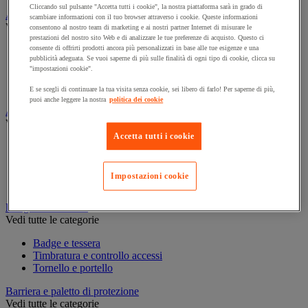
Cliccando sul pulsante "Accetta tutti i cookie", la nostra piattaforma sarà in grado di
Assorbente industriale
scambiare informazioni con il tuo browser attraverso i cookie. Queste informazioni
Vedi tutte le categorie
consentono al nostro team di marketing e ai nostri partner Internet di misurare le
prestazioni del nostro sito Web e di analizzare le tue preferenze di acquisto. Questo ci
consente di offrirti prodotti ancora più personalizzati in base alle tue esigenze e una
Assorbente
pubblicità adeguata. Se vuoi saperne di più sulle finalità di ogni tipo di cookie, clicca su
Barriera anti-inquinamento e sistema di deviazione delle
"impostazioni cookie".
perdite
Contenitore e solvente per sgrassaggio
E se scegli di continuare la tua visita senza cookie, sei libero di farlo! Per saperne di più,
puoi anche leggere la nostra
politica dei cookie
Attrezzatura e mobili per studi medici
Vedi tutte le categorie
Accetta tutti i cookie
Armadietto pronto soccorso
Lettino, paravento e sedia per studi medici
Materiale per diagnosi di medicina generale
Impostazioni cookie
Mobili e forniture per studi medici
Badge e timbratura
Vedi tutte le categorie
Badge e tessera
Timbratura e controllo accessi
Tornello e portello
Barriera e paletto di protezione
Vedi tutte le categorie