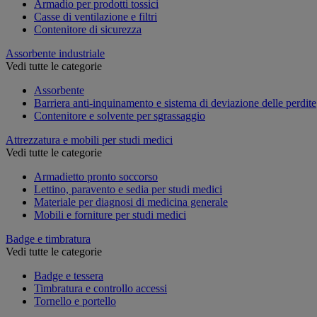
Armadio per prodotti tossici
Casse di ventilazione e filtri
Contenitore di sicurezza
Assorbente industriale
Vedi tutte le categorie
Assorbente
Barriera anti-inquinamento e sistema di deviazione delle perdite
Contenitore e solvente per sgrassaggio
Attrezzatura e mobili per studi medici
Vedi tutte le categorie
Armadietto pronto soccorso
Lettino, paravento e sedia per studi medici
Materiale per diagnosi di medicina generale
Mobili e forniture per studi medici
Badge e timbratura
Vedi tutte le categorie
Badge e tessera
Timbratura e controllo accessi
Tornello e portello