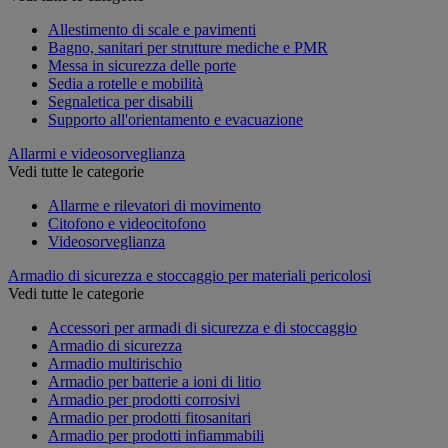
Allestimento di scale e pavimenti
Bagno, sanitari per strutture mediche e PMR
Messa in sicurezza delle porte
Sedia a rotelle e mobilità
Segnaletica per disabili
Supporto all'orientamento e evacuazione
Allarmi e videosorveglianza
Vedi tutte le categorie
Allarme e rilevatori di movimento
Citofono e videocitofono
Videosorveglianza
Armadio di sicurezza e stoccaggio per materiali pericolosi
Vedi tutte le categorie
Accessori per armadi di sicurezza e di stoccaggio
Armadio di sicurezza
Armadio multirischio
Armadio per batterie a ioni di litio
Armadio per prodotti corrosivi
Armadio per prodotti fitosanitari
Armadio per prodotti infiammabili