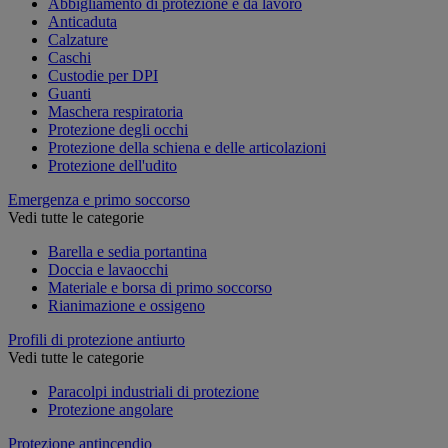
Abbigliamento di protezione e da lavoro
Anticaduta
Calzature
Caschi
Custodie per DPI
Guanti
Maschera respiratoria
Protezione degli occhi
Protezione della schiena e delle articolazioni
Protezione dell'udito
Emergenza e primo soccorso
Vedi tutte le categorie
Barella e sedia portantina
Doccia e lavaocchi
Materiale e borsa di primo soccorso
Rianimazione e ossigeno
Profili di protezione antiurto
Vedi tutte le categorie
Paracolpi industriali di protezione
Protezione angolare
Protezione antincendio