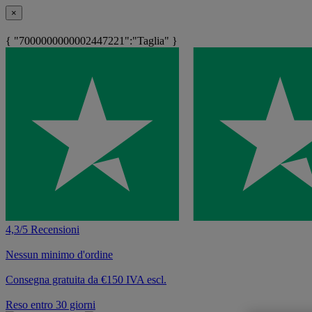
×
{ "7000000000002447221":"Taglia" }
4,3/5 Recensioni
Nessun minimo d'ordine
Consegna gratuita da €150 IVA escl.
Reso entro 30 giorni