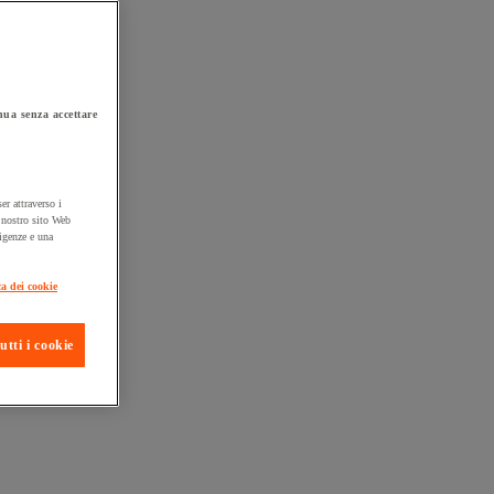
ua senza accettare
er attraverso i
l nostro sito Web
sigenze e una
ta consegna
ca dei cookie
utti i cookie