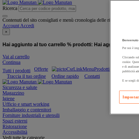
Ricerca
Contenuti del sito consigliati e menù cronologia delle ricerche
Account
Accedi
×
Benvenuto 
Hai aggiunto al tuo carrello % prodotti:
Hai aggiunto al tuo
Per noi è imp
Vai al carrello
Cliccando sul
Continua
cookie. Quest
e di analizzar
Offerte
Prodotti sostenibili
Tutti i prodotti
pubblicità ad
Traccia il tuo ordine
Ordine rapido
Contatti
E se scegli di
Sicurezza e salute
Magazzino
Impostaz
Igiene
Ufficio e smart working
Imballaggio e contenitori
Forniture industriali e utensili
Spazi esterni
Ristorazione
Accessibilità
Vedi tutte le categorie