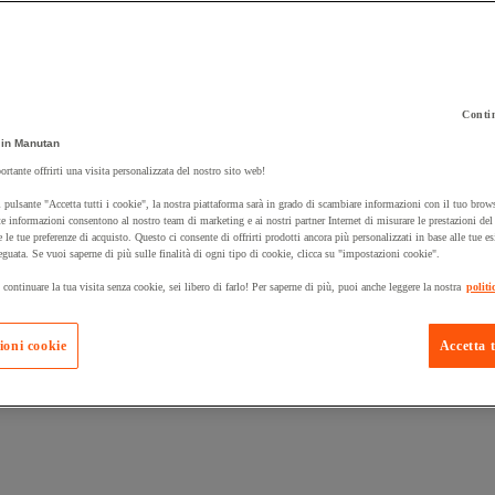
Contin
in Manutan
 carrello un prodotto:
ortante offrirti una visita personalizzata del nostro sito web!
 pulsante "Accetta tutti i cookie", la nostra piattaforma sarà in grado di scambiare informazioni con il tuo brows
e informazioni consentono al nostro team di marketing e ai nostri partner Internet di misurare le prestazioni de
e le tue preferenze di acquisto. Questo ci consente di offrirti prodotti ancora più personalizzati in base alle tue e
Prodotti in pron
Manutan Expert
eguata. Se vuoi saperne di più sulle finalità di ogni tipo di cookie, clicca su "impostazioni cookie".
 continuare la tua visita senza cookie, sei libero di farlo! Per saperne di più, puoi anche leggere la nostra
politi
ioni cookie
Accetta t