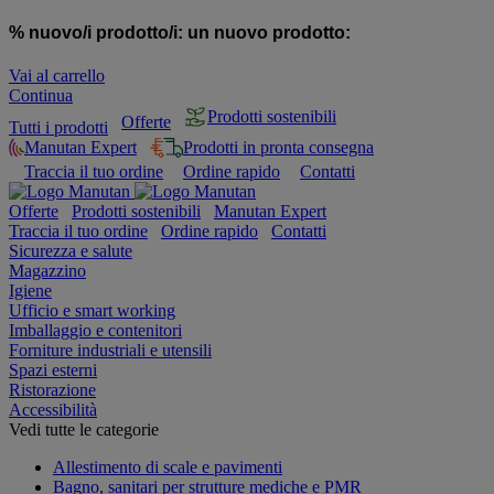
% nuovo/i prodotto/i:
un nuovo prodotto:
Vai al carrello
Continua
Prodotti sostenibili
Offerte
Tutti i prodotti
Manutan Expert
Prodotti in pronta consegna
Traccia il tuo ordine
Ordine rapido
Contatti
Offerte
Prodotti sostenibili
Manutan Expert
Traccia il tuo ordine
Ordine rapido
Contatti
Sicurezza e salute
Magazzino
Igiene
Ufficio e smart working
Imballaggio e contenitori
Forniture industriali e utensili
Spazi esterni
Ristorazione
Accessibilità
Vedi tutte le categorie
Allestimento di scale e pavimenti
Bagno, sanitari per strutture mediche e PMR