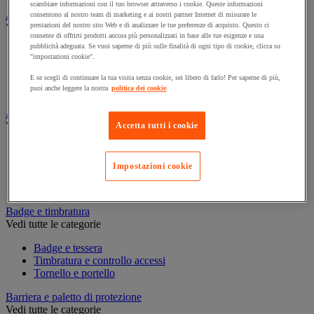
scambiare informazioni con il tuo browser attraverso i cookie. Queste informazioni
Assorbente industriale
consentono al nostro team di marketing e ai nostri partner Internet di misurare le
prestazioni del nostro sito Web e di analizzare le tue preferenze di acquisto. Questo ci
Vedi tutte le categorie
consente di offrirti prodotti ancora più personalizzati in base alle tue esigenze e una
pubblicità adeguata. Se vuoi saperne di più sulle finalità di ogni tipo di cookie, clicca su
Assorbente
"impostazioni cookie".
Barriera anti-inquinamento e sistema di deviazione delle
perdite
E se scegli di continuare la tua visita senza cookie, sei libero di farlo! Per saperne di più,
Contenitore e solvente per sgrassaggio
puoi anche leggere la nostra
politica dei cookie
Attrezzatura e mobili per studi medici
Vedi tutte le categorie
Accetta tutti i cookie
Armadietto pronto soccorso
Lettino, paravento e sedia per studi medici
Impostazioni cookie
Materiale per diagnosi di medicina generale
Mobili e forniture per studi medici
Badge e timbratura
Vedi tutte le categorie
Badge e tessera
Timbratura e controllo accessi
Tornello e portello
Barriera e paletto di protezione
Vedi tutte le categorie