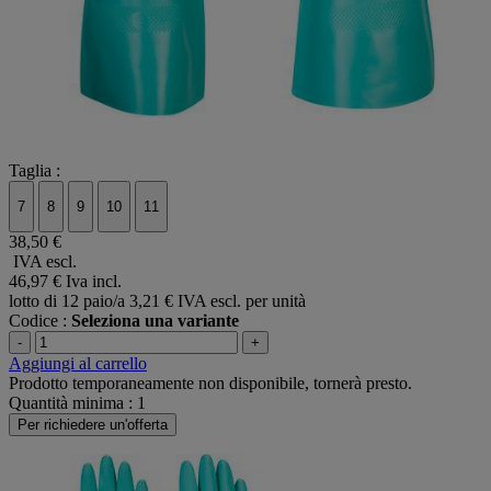
Taglia :
7
8
9
10
11
38,50 €
IVA escl.
46,97 €
Iva incl.
lotto di 12 paio/a
3,21 € IVA escl. per unità
Codice :
Seleziona una variante
-
+
Aggiungi al carrello
Prodotto temporaneamente non disponibile, tornerà presto.
Quantità minima : 1
Per richiedere un'offerta