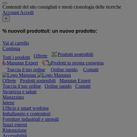
Contenuti del sito consigliati e menù cronologia delle ricerche
Account
Accedi
×
% nuovo/i prodotto/i:
un nuovo prodotto:
Vai al carrello
Continua
Prodotti sostenibili
Offerte
Tutti i prodotti
Manutan Expert
Prodotti in pronta consegna
Traccia il tuo ordine
Ordine rapido
Contatti
Offerte
Prodotti sostenibili
Manutan Expert
Traccia il tuo ordine
Ordine rapido
Contatti
Sicurezza e salute
Magazzino
Igiene
Ufficio e smart working
Imballaggio e contenitori
Forniture industriali e utensili
Spazi esterni
Ristorazione
Accessibilità