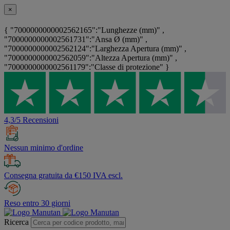
×
{ "7000000000002562165":"Lunghezze (mm)" ,
"7000000000002561731":"Ansa Ø (mm)" ,
"7000000000002562124":"Larghezza Apertura (mm)" ,
"7000000000002562059":"Altezza Apertura (mm)" ,
"7000000000002561179":"Classe di protezione" }
4,3/5 Recensioni
Nessun minimo d'ordine
Consegna gratuita da €150 IVA escl.
Reso entro 30 giorni
Ricerca