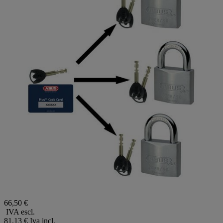
66,50 €
IVA escl.
81,13 €
Iva incl.