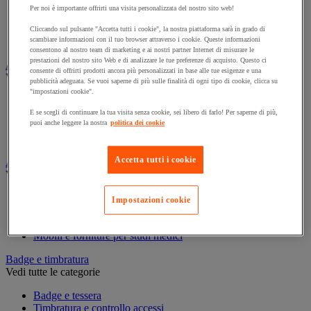
Armadio per prodotti infiammabili
Per noi è importante offrirti una visita personalizzata del nostro sito web!
Armadio per prodotti tossici
Casse di ventilazione e filtri
Cliccando sul pulsante "Accetta tutti i cookie", la nostra piattaforma sarà in grado di
Contenitore di sicurezza
scambiare informazioni con il tuo browser attraverso i cookie. Queste informazioni
consentono al nostro team di marketing e ai nostri partner Internet di misurare le
prestazioni del nostro sito Web e di analizzare le tue preferenze di acquisto. Questo ci
Assorbente industriale
consente di offrirti prodotti ancora più personalizzati in base alle tue esigenze e una
Vedi tutte le categorie
pubblicità adeguata. Se vuoi saperne di più sulle finalità di ogni tipo di cookie, clicca su
"impostazioni cookie".
Assorbente
Barriera anti-inquinamento e sistema di deviazione delle
E se scegli di continuare la tua visita senza cookie, sei libero di farlo! Per saperne di più,
puoi anche leggere la nostra
politica dei cookie
perdite
Contenitore e solvente per sgrassaggio
Accetta tutti i cookie
Attrezzatura e mobili per studi medici
Vedi tutte le categorie
Armadietto pronto soccorso
Impostazioni cookie
Lettino, paravento e sedia per studi medici
Materiale per diagnosi di medicina generale
Mobili e forniture per studi medici
Badge e timbratura
Vedi tutte le categorie
Badge e tessera
Timbratura e controllo accessi