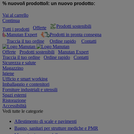
% nuovo/i prodotto/i:
un nuovo prodotto:
Vai al carrello
Continua
Prodotti sostenibili
Offerte
Tutti i prodotti
Manutan Expert
Prodotti in pronta consegna
Traccia il tuo ordine
Ordine rapido
Contatti
Offerte
Prodotti sostenibili
Manutan Expert
Traccia il tuo ordine
Ordine rapido
Contatti
Sicurezza e salute
Magazzino
Igiene
Ufficio e smart working
Imballaggio e contenitori
Forniture industriali e utensili
Spazi esterni
Ristorazione
Accessibilità
Vedi tutte le categorie
Allestimento di scale e pavimenti
Bagno, sanitari per strutture mediche e PMR