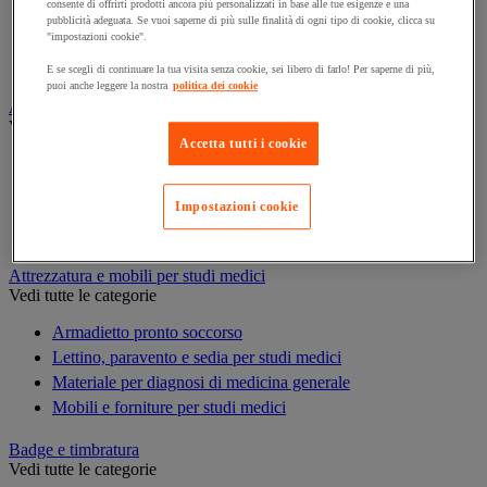
consente di offrirti prodotti ancora più personalizzati in base alle tue esigenze e una
Armadio per prodotti tossici
pubblicità adeguata. Se vuoi saperne di più sulle finalità di ogni tipo di cookie, clicca su
Casse di ventilazione e filtri
"impostazioni cookie".
Contenitore di sicurezza
E se scegli di continuare la tua visita senza cookie, sei libero di farlo! Per saperne di più,
puoi anche leggere la nostra
politica dei cookie
Assorbente industriale
Vedi tutte le categorie
Accetta tutti i cookie
Assorbente
Barriera anti-inquinamento e sistema di deviazione delle
perdite
Impostazioni cookie
Contenitore e solvente per sgrassaggio
Attrezzatura e mobili per studi medici
Vedi tutte le categorie
Armadietto pronto soccorso
Lettino, paravento e sedia per studi medici
Materiale per diagnosi di medicina generale
Mobili e forniture per studi medici
Badge e timbratura
Vedi tutte le categorie