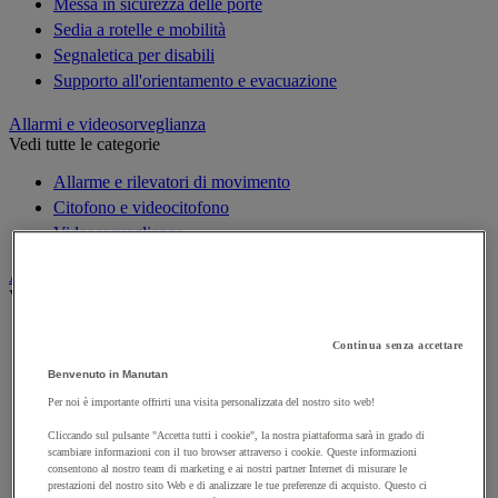
Messa in sicurezza delle porte
Sedia a rotelle e mobilità
Segnaletica per disabili
Supporto all'orientamento e evacuazione
Allarmi e videosorveglianza
Vedi tutte le categorie
Allarme e rilevatori di movimento
Citofono e videocitofono
Videosorveglianza
Armadio di sicurezza e stoccaggio per materiali pericolosi
Vedi tutte le categorie
Accessori per armadi di sicurezza e di stoccaggio
Continua senza accettare
Armadio di sicurezza
Benvenuto in Manutan
Armadio multirischio
Per noi è importante offrirti una visita personalizzata del nostro sito web!
Armadio per batterie a ioni di litio
Armadio per prodotti corrosivi
Cliccando sul pulsante "Accetta tutti i cookie", la nostra piattaforma sarà in grado di
scambiare informazioni con il tuo browser attraverso i cookie. Queste informazioni
Armadio per prodotti fitosanitari
consentono al nostro team di marketing e ai nostri partner Internet di misurare le
Armadio per prodotti infiammabili
prestazioni del nostro sito Web e di analizzare le tue preferenze di acquisto. Questo ci