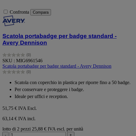
Confronta
Compara
Scatola portabadge per badge standard -
Avery Dennison
(0)
0.0
SKU : MIG6961546
su
Scatola portabadge per badge standard - Avery Dennison
5
(0)
stelle.
0.0
su
Scatola con coperchio in plastica per riporre fino a 50 badge.
5
Per conservare e proteggere i badge.
stelle.
Ideale per uffici e reception.
51,75 €
IVA Escl.
63,14 € IVA incl.
lotto di 2 pezzi
25,88 € IVA escl. per unità
-
+