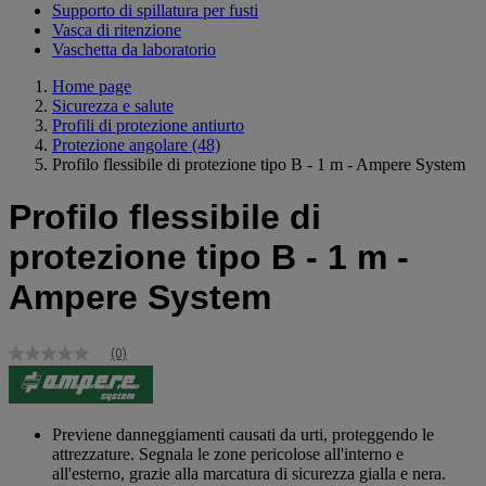
Supporto di spillatura per fusti
Vasca di ritenzione
Vaschetta da laboratorio
Home page
Sicurezza e salute
Profili di protezione antiurto
Protezione angolare
(48)
Profilo flessibile di protezione tipo B - 1 m - Ampere System
Profilo flessibile di
protezione tipo B - 1 m -
Ampere System
(0)
Nessuna
valutazione
Stesso
link
alla
Previene danneggiamenti causati da urti, proteggendo le
pagina.
attrezzature. Segnala le zone pericolose all'interno e
all'esterno, grazie alla marcatura di sicurezza gialla e nera.