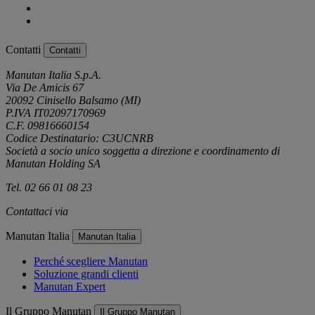
Contatti
Contatti
Manutan Italia S.p.A.
Via De Amicis 67
20092 Cinisello Balsamo (MI)
P.IVA IT02097170969
C.F. 09816660154
Codice Destinatario: C3UCNRB
Società a socio unico soggetta a direzione e coordinamento di
Manutan Holding SA
Tel. 02 66 01 08 23
Contattaci via
e-mail
Manutan Italia
Manutan Italia
Perché scegliere Manutan
Soluzione grandi clienti
Manutan Expert
Il Gruppo Manutan
Il Gruppo Manutan