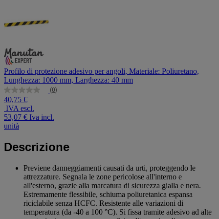
Profilo di protezione adesivo per angoli, Materiale: Poliuretano,
Lunghezza: 1000 mm, Larghezza: 40 mm
(0)
Nessuna
40,75 €
valutazione
IVA escl.
Stesso
link
53,07 €
Iva incl.
alla
unità
pagina.
Descrizione
Previene danneggiamenti causati da urti, proteggendo le
attrezzature. Segnala le zone pericolose all'interno e
all'esterno, grazie alla marcatura di sicurezza gialla e nera.
Estremamente flessibile, schiuma poliuretanica espansa
riciclabile senza HCFC. Resistente alle variazioni di
temperatura (da -40 a 100 °C). Si fissa tramite adesivo ad alte