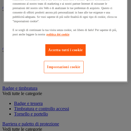
consentono al nostro team di marketing e ai nostri partner Internet di misurare le
Assorbente industriale
prestazioni del nostro sito Web e di analizzare le tue preferenze di acquisto. Questo ci
Vedi tutte le categorie
consente di offrirti prodotti ancora più personalizzati in base alle tue esigenze e una
pubblicità adeguata. Se vuoi saperne di più sulle finalità di ogni tipo di cookie, clicca su
Assorbente
"impostazioni cookie".
Barriera anti-inquinamento e sistema di deviazione delle
E se scegli di continuare la tua visita senza cookie, sei libero di farlo! Per saperne di più,
perdite
puoi anche leggere la nostra
politica dei cookie
Contenitore e solvente per sgrassaggio
Attrezzatura e mobili per studi medici
Accetta tutti i cookie
Vedi tutte le categorie
Armadietto pronto soccorso
Impostazioni cookie
Lettino, paravento e sedia per studi medici
Materiale per diagnosi di medicina generale
Mobili e forniture per studi medici
Badge e timbratura
Vedi tutte le categorie
Badge e tessera
Timbratura e controllo accessi
Tornello e portello
Barriera e paletto di protezione
Vedi tutte le categorie