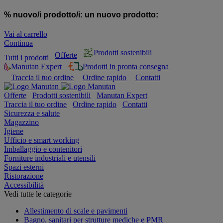
% nuovo/i prodotto/i:
un nuovo prodotto:
Vai al carrello
Continua
Prodotti sostenibili
Offerte
Tutti i prodotti
Manutan Expert
Prodotti in pronta consegna
Traccia il tuo ordine
Ordine rapido
Contatti
Offerte
Prodotti sostenibili
Manutan Expert
Traccia il tuo ordine
Ordine rapido
Contatti
Sicurezza e salute
Magazzino
Igiene
Ufficio e smart working
Imballaggio e contenitori
Forniture industriali e utensili
Spazi esterni
Ristorazione
Accessibilità
Vedi tutte le categorie
Allestimento di scale e pavimenti
Bagno, sanitari per strutture mediche e PMR