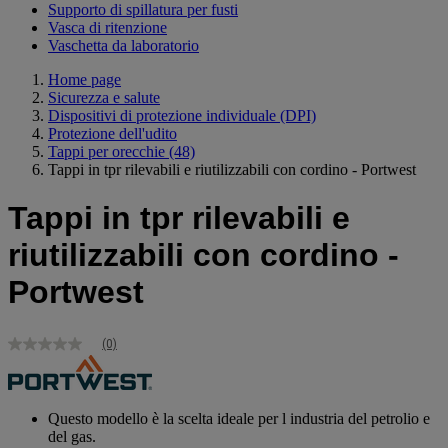
Supporto di spillatura per fusti
Vasca di ritenzione
Vaschetta da laboratorio
Home page
Sicurezza e salute
Dispositivi di protezione individuale (DPI)
Protezione dell'udito
Tappi per orecchie
(48)
Tappi in tpr rilevabili e riutilizzabili con cordino - Portwest
Tappi in tpr rilevabili e
riutilizzabili con cordino -
Portwest
(0)
Nessuna
valutazione
Stesso
link
alla
Questo modello è la scelta ideale per l industria del petrolio e
pagina.
del gas.