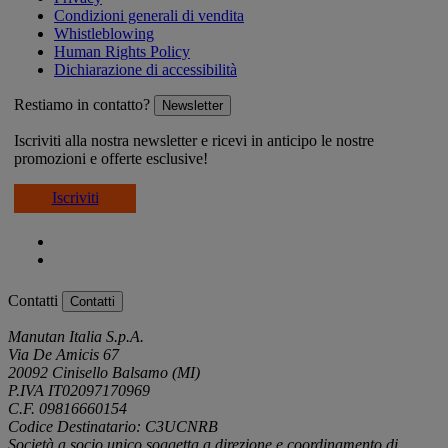
Condizioni generali di vendita
Whistleblowing
Human Rights Policy
Dichiarazione di accessibilità
Restiamo in contatto?
Newsletter
Iscriviti alla nostra newsletter e ricevi in anticipo le nostre
promozioni e offerte esclusive!
Iscriviti
Contatti
Contatti
Manutan Italia S.p.A.
Via De Amicis 67
20092 Cinisello Balsamo (MI)
P.IVA IT02097170969
C.F. 09816660154
Codice Destinatario: C3UCNRB
Società a socio unico soggetta a direzione e coordinamento di