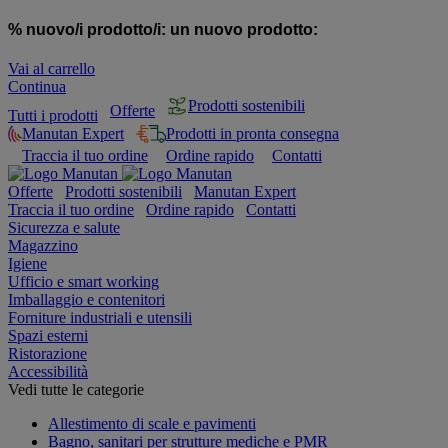
% nuovo/i prodotto/i:
un nuovo prodotto:
Vai al carrello
Continua
Prodotti sostenibili
Offerte
Tutti i prodotti
Manutan Expert
Prodotti in pronta consegna
Traccia il tuo ordine
Ordine rapido
Contatti
Offerte
Prodotti sostenibili
Manutan Expert
Traccia il tuo ordine
Ordine rapido
Contatti
Sicurezza e salute
Magazzino
Igiene
Ufficio e smart working
Imballaggio e contenitori
Forniture industriali e utensili
Spazi esterni
Ristorazione
Accessibilità
Vedi tutte le categorie
Allestimento di scale e pavimenti
Bagno, sanitari per strutture mediche e PMR