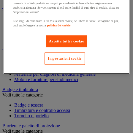
consente di offrirti prodotti ancora più personalizzati in base alle tue esigenze e una
Assorbente industriale
pubblicità adeguata. Se vuoi saperne di più sulle finalità di ogni tipo di cookie, clicca su
Vedi tutte le categorie
"impostazioni cookie".
Assorbente
E se scegli di continuare la tua visita senza cookie, sei libero di farlo! Per saperne di più,
puoi anche leggere la nostra
politica dei cookie
Barriera anti-inquinamento e sistema di deviazione delle
perdite
Contenitore e solvente per sgrassaggio
Accetta tutti i cookie
Attrezzatura e mobili per studi medici
Vedi tutte le categorie
Impostazioni cookie
Armadietto pronto soccorso
Lettino, paravento e sedia per studi medici
Materiale per diagnosi di medicina generale
Mobili e forniture per studi medici
Badge e timbratura
Vedi tutte le categorie
Badge e tessera
Timbratura e controllo accessi
Tornello e portello
Barriera e paletto di protezione
Vedi tutte le categorie