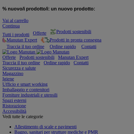
% nuovo/i prodotto/i:
un nuovo prodotto:
Vai al carrello
Continua
Prodotti sostenibili
Offerte
Tutti i prodotti
Manutan Expert
Prodotti in pronta consegna
Traccia il tuo ordine
Ordine rapido
Contatti
Offerte
Prodotti sostenibili
Manutan Expert
Traccia il tuo ordine
Ordine rapido
Contatti
Sicurezza e salute
Magazzino
Igiene
Ufficio e smart working
Imballaggio e contenitori
Forniture industriali e utensili
Spazi esterni
Ristorazione
Accessibilità
Vedi tutte le categorie
Allestimento di scale e pavimenti
Bagno, sanitari per strutture mediche e PMR