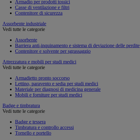
Armadio per prodotti tossici
Casse di ventilazione e filtri
Contenitore di sicurezza
Assorbente industriale
Vedi tutte le categorie
Assorbente
Barriera anti-inquinamento e sistema di deviazione delle perdite
Contenitore e solvente per sgrassaggio
Attrezzatura e mobili per studi medici
Vedi tutte le categorie
Armadietto pronto soccorso
Lettino, paravento e sedia per studi medici
Materiale per diagnosi di medicina generale
Mobili e forniture per studi medici
Badge e timbratura
Vedi tutte le categorie
Badge e tessera
Timbratura e controllo accessi
Tornello e portello