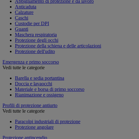
Abbigliamento di protezione e da lavoro
Anticaduta
Calzature
Caschi
Custodie per DPI
Guanti
Maschera respiratoria
Protezione degli occhi
Protezione della schiena e delle articolazioni
Protezione dell'udito
Emergenza e primo soccorso
Vedi tutte le categorie
Barella e sedia portantina
Doccia e lavaocchi
Materiale e borsa di primo soccorso
Rianimazione e ossigeno
Profili di protezione antiurto
Vedi tutte le categorie
Paracolpi industriali di protezione
Protezione angolare
Protezione antincendio