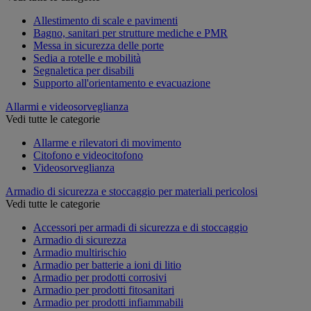
Allestimento di scale e pavimenti
Bagno, sanitari per strutture mediche e PMR
Messa in sicurezza delle porte
Sedia a rotelle e mobilità
Segnaletica per disabili
Supporto all'orientamento e evacuazione
Allarmi e videosorveglianza
Vedi tutte le categorie
Allarme e rilevatori di movimento
Citofono e videocitofono
Videosorveglianza
Armadio di sicurezza e stoccaggio per materiali pericolosi
Vedi tutte le categorie
Accessori per armadi di sicurezza e di stoccaggio
Armadio di sicurezza
Armadio multirischio
Armadio per batterie a ioni di litio
Armadio per prodotti corrosivi
Armadio per prodotti fitosanitari
Armadio per prodotti infiammabili