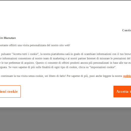
Contin
in Manutan
 carrello un prodotto:
ortante offrirti una visita personalizzata del nostro sito web!
 pulsante "Accetta tutti i cookie", la nostra piattaforma sarà in grado di scambiare informazioni con il tuo brows
e informazioni consentono al nostro team di marketing e ai nostri partner Internet di misurare le prestazioni de
e le tue preferenze di acquisto. Questo ci consente di offrirti prodotti ancora più personalizzati in base alle tue e
Prodotti in pron
Manutan Expert
eguata. Se vuoi saperne di più sulle finalità di ogni tipo di cookie, clicca su "impostazioni cookie".
 continuare la tua visita senza cookie, sei libero di farlo! Per saperne di più, puoi anche leggere la nostra
politi
ioni cookie
Accetta t