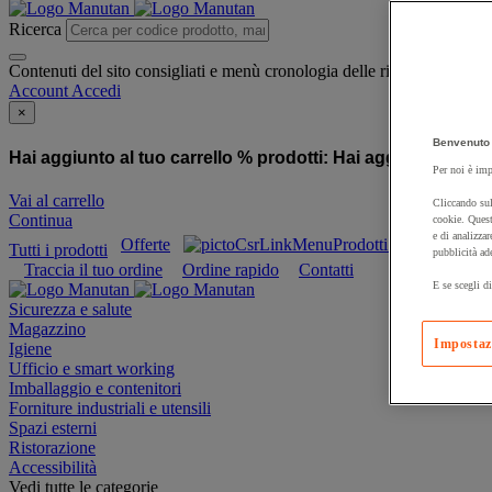
Ricerca
Contenuti del sito consigliati e menù cronologia delle ricerche
Account
Accedi
×
Benvenuto 
Hai aggiunto al tuo carrello % prodotti:
Hai aggiunto al tuo
Per noi è imp
Vai al carrello
Cliccando sul
Continua
cookie. Quest
e di analizzar
Offerte
Prodotti sostenibili
Tutti i prodotti
pubblicità ad
Traccia il tuo ordine
Ordine rapido
Contatti
E se scegli di
Sicurezza e salute
Magazzino
Impostaz
Igiene
Ufficio e smart working
Imballaggio e contenitori
Forniture industriali e utensili
Spazi esterni
Ristorazione
Accessibilità
Vedi tutte le categorie