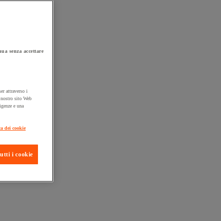
ua senza accettare
er attraverso i
l nostro sito Web
sigenze e una
ta consegna
ca dei cookie
utti i cookie