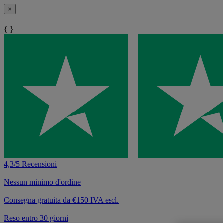
×
{ }
4,3/5 Recensioni
Nessun minimo d'ordine
Consegna gratuita da €150 IVA escl.
Reso entro 30 giorni