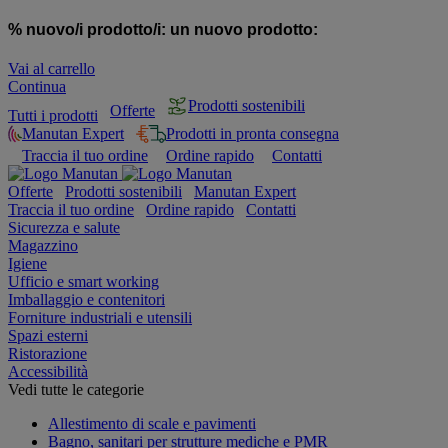
% nuovo/i prodotto/i:
un nuovo prodotto:
Vai al carrello
Continua
Prodotti sostenibili
Offerte
Tutti i prodotti
Manutan Expert
Prodotti in pronta consegna
Traccia il tuo ordine
Ordine rapido
Contatti
Offerte
Prodotti sostenibili
Manutan Expert
Traccia il tuo ordine
Ordine rapido
Contatti
Sicurezza e salute
Magazzino
Igiene
Ufficio e smart working
Imballaggio e contenitori
Forniture industriali e utensili
Spazi esterni
Ristorazione
Accessibilità
Vedi tutte le categorie
Allestimento di scale e pavimenti
Bagno, sanitari per strutture mediche e PMR