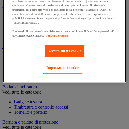
scambiare informazioni con il tuo browser attraverso i cookie. Queste informazioni
Assorbente industriale
consentono al nostro team di marketing e ai nostri partner Internet di misurare le
prestazioni del nostro sito Web e di analizzare le tue preferenze di acquisto. Questo ci
Vedi tutte le categorie
consente di offrirti prodotti ancora più personalizzati in base alle tue esigenze e una
pubblicità adeguata. Se vuoi saperne di più sulle finalità di ogni tipo di cookie, clicca su
Assorbente
"impostazioni cookie".
Barriera anti-inquinamento e sistema di deviazione delle
perdite
E se scegli di continuare la tua visita senza cookie, sei libero di farlo! Per saperne di più,
puoi anche leggere la nostra
politica dei cookie
Contenitore e solvente per sgrassaggio
Attrezzatura e mobili per studi medici
Accetta tutti i cookie
Vedi tutte le categorie
Armadietto pronto soccorso
Lettino, paravento e sedia per studi medici
Impostazioni cookie
Materiale per diagnosi di medicina generale
Mobili e forniture per studi medici
Badge e timbratura
Vedi tutte le categorie
Badge e tessera
Timbratura e controllo accessi
Tornello e portello
Barriera e paletto di protezione
Vedi tutte le categorie