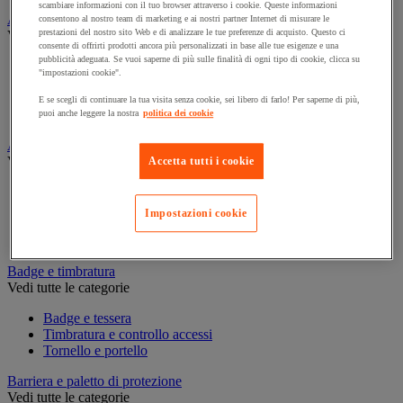
scambiare informazioni con il tuo browser attraverso i cookie. Queste informazioni
Assorbente industriale
consentono al nostro team di marketing e ai nostri partner Internet di misurare le
prestazioni del nostro sito Web e di analizzare le tue preferenze di acquisto. Questo ci
Vedi tutte le categorie
consente di offrirti prodotti ancora più personalizzati in base alle tue esigenze e una
pubblicità adeguata. Se vuoi saperne di più sulle finalità di ogni tipo di cookie, clicca su
Assorbente
"impostazioni cookie".
Barriera anti-inquinamento e sistema di deviazione delle
perdite
E se scegli di continuare la tua visita senza cookie, sei libero di farlo! Per saperne di più,
Contenitore e solvente per sgrassaggio
puoi anche leggere la nostra
politica dei cookie
Attrezzatura e mobili per studi medici
Vedi tutte le categorie
Accetta tutti i cookie
Armadietto pronto soccorso
Lettino, paravento e sedia per studi medici
Impostazioni cookie
Materiale per diagnosi di medicina generale
Mobili e forniture per studi medici
Badge e timbratura
Vedi tutte le categorie
Badge e tessera
Timbratura e controllo accessi
Tornello e portello
Barriera e paletto di protezione
Vedi tutte le categorie