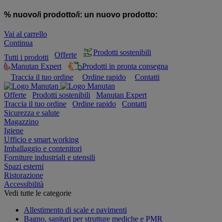
% nuovo/i prodotto/i:
un nuovo prodotto:
Vai al carrello
Continua
Prodotti sostenibili
Offerte
Tutti i prodotti
Manutan Expert
Prodotti in pronta consegna
Traccia il tuo ordine
Ordine rapido
Contatti
Offerte
Prodotti sostenibili
Manutan Expert
Traccia il tuo ordine
Ordine rapido
Contatti
Sicurezza e salute
Magazzino
Igiene
Ufficio e smart working
Imballaggio e contenitori
Forniture industriali e utensili
Spazi esterni
Ristorazione
Accessibilità
Vedi tutte le categorie
Allestimento di scale e pavimenti
Bagno, sanitari per strutture mediche e PMR