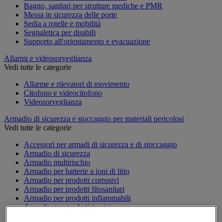
Bagno, sanitari per strutture mediche e PMR
Messa in sicurezza delle porte
Sedia a rotelle e mobilità
Segnaletica per disabili
Supporto all'orientamento e evacuazione
Allarmi e videosorveglianza
Vedi tutte le categorie
Allarme e rilevatori di movimento
Citofono e videocitofono
Videosorveglianza
Armadio di sicurezza e stoccaggio per materiali pericolosi
Vedi tutte le categorie
Accessori per armadi di sicurezza e di stoccaggio
Armadio di sicurezza
Armadio multirischio
Armadio per batterie a ioni di litio
Armadio per prodotti corrosivi
Armadio per prodotti fitosanitari
Armadio per prodotti infiammabili
Armadio per prodotti tossici
Casse di ventilazione e filtri