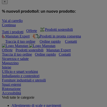
×
% nuovo/i prodotto/i:
un nuovo prodotto:
Vai al carrello
Continua
Prodotti sostenibili
Offerte
Tutti i prodotti
Manutan Expert
Prodotti in pronta consegna
Traccia il tuo ordine
Ordine rapido
Contatti
Offerte
Prodotti sostenibili
Manutan Expert
Traccia il tuo ordine
Ordine rapido
Contatti
Sicurezza e salute
Magazzino
Igiene
Ufficio e smart working
Imballaggio e contenitori
Forniture industriali e utensili
Spazi esterni
Ristorazione
Accessibilità
Vedi tutte le categorie
Allestimento di scale e pavimenti