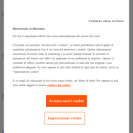
Contenitore di sicurezza
Assorbente industriale
Vedi tutte le categorie
Continua senza accettare
Assorbente
Benvenuto in Manutan
Barriera anti-inquinamento e sistema di deviazione delle
Per noi è importante offrirti una visita personalizzata del nostro sito web!
perdite
Contenitore e solvente per sgrassaggio
Cliccando sul pulsante "Accetta tutti i cookie", la nostra piattaforma sarà in grado di
scambiare informazioni con il tuo browser attraverso i cookie. Queste informazioni
Attrezzatura e mobili per studi medici
consentono al nostro team di marketing e ai nostri partner Internet di misurare le
Vedi tutte le categorie
prestazioni del nostro sito Web e di analizzare le tue preferenze di acquisto. Questo ci
consente di offrirti prodotti ancora più personalizzati in base alle tue esigenze e una
pubblicità adeguata. Se vuoi saperne di più sulle finalità di ogni tipo di cookie, clicca su
Armadietto pronto soccorso
"impostazioni cookie".
Lettino, paravento e sedia per studi medici
Materiale per diagnosi di medicina generale
E se scegli di continuare la tua visita senza cookie, sei libero di farlo! Per saperne di più,
Mobili e forniture per studi medici
puoi anche leggere la nostra
politica dei cookie
Badge e timbratura
Vedi tutte le categorie
Accetta tutti i cookie
Badge e tessera
Timbratura e controllo accessi
Impostazioni cookie
Tornello e portello
Barriera e paletto di protezione