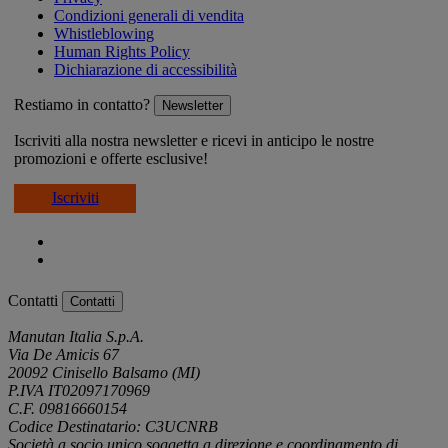
Condizioni generali di vendita
Whistleblowing
Human Rights Policy
Dichiarazione di accessibilità
Restiamo in contatto?
Newsletter
Iscriviti alla nostra newsletter e ricevi in anticipo le nostre
promozioni e offerte esclusive!
Iscriviti
Contatti
Contatti
Manutan Italia S.p.A.
Via De Amicis 67
20092 Cinisello Balsamo (MI)
P.IVA IT02097170969
C.F. 09816660154
Codice Destinatario: C3UCNRB
Società a socio unico soggetta a direzione e coordinamento di