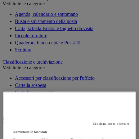
Vedi tutte le categorie
Agenda, calendario e sottomano
Busta e smistamento della posta
Carta, scheda Bristol e biglietto da visita
Piccole forniture
Quaderno, blocco note e Post-it®
Scrittura
Classificazione e archiviazione
Vedi tutte le categorie
Accessori per classificazione per l'ufficio
Cartella sospesa
Cartellina e separatore
Raccoglitore, separatore e busta
Scatola per archiviazione
Decorazione
Vedi tutte le categorie
Continua senza accettare
Benvenuto in Manutan
Cartina geografica