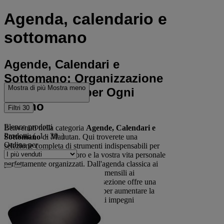
Agenda, calendario e
sottomano
Agende, Calendari e
Sottomano: Organizzazione
Mostra di più
Mostra meno
e Produttività per Ogni
Giorno
Filtri
30
Elenco prodotti
Benvenuti nella categoria
Agende, Calendari e
Prodotti:
( 1 - 30 )
Sottomano
di Manutan. Qui troverete una
Ordina per
selezione completa di strumenti indispensabili per
mantenere il vostro lavoro e la vostra vita personale
perfettamente organizzati. Dall'agenda classica ai
calendari da tavolo, dai planner mensili ai
sottomano da scrivania, questa sezione offre una
vasta gamma di articoli pensati per aumentare la
produttività e tenere traccia degli impegni
quotidiani.