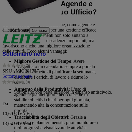
Perché Scegliere Agende e
Calendari per il Tuo Ufficio?
Gli accessori per la pianificazione, come agende e
calendari, sono essenziali per una gestione efficace
Confronta
Compara
del tempo. Questi strumenti non solo aiutano a
ricordare appuntamenti e scadenze importanti, ma
favoriscono anche una migliore organizzazione
delle attività. Ecco alcuni vantaggi:
Sottomano nero
Migliore Gestione del Tempo
: Avere
(0)
un’agenda o un calendario sempre a portata
0.0
SKU : MIG281757
di mano permette di pianificare la settimana,
su
Sottomano nero
distribuire i carichi di lavoro e ridurre lo
5
stress.
(0)
stelle.
0.0
Aumento della Produttività
: L'uso di
su
Sottomano con parte inferiore in espanso antiscivolo.
agende e planner giornalieri consente di
5
stabilire obiettivi chiari per ogni giornata,
stelle.
Da
mantenendo alta la concentrazione sulle
priorità.
10,69 €
IVA Escl.
Tracciabilità degli Obiettivi
: Grazie a
calendari e planner mensili, puoi monitorare i
13,04 € IVA incl.
tuoi progressi e visualizzare le attività a