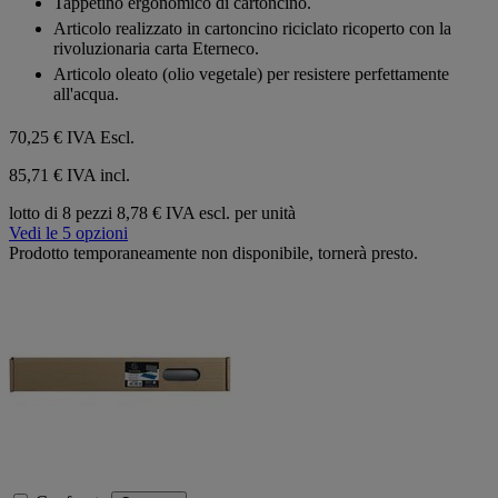
Tappetino ergonomico di cartoncino.
5
Articolo realizzato in cartoncino riciclato ricoperto con la
stelle.
rivoluzionaria carta Eterneco.
Articolo oleato (olio vegetale) per resistere perfettamente
all'acqua.
70,25 €
IVA Escl.
85,71 € IVA incl.
lotto di 8 pezzi
8,78 € IVA escl. per unità
Vedi le 5 opzioni
Prodotto temporaneamente non disponibile, tornerà presto.