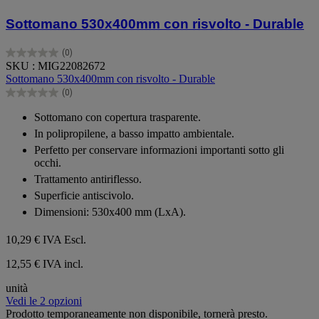
Sottomano 530x400mm con risvolto - Durable
(0)
0.0
SKU : MIG22082672
su
Sottomano 530x400mm con risvolto - Durable
5
(0)
stelle.
0.0
su
Sottomano con copertura trasparente.
5
In polipropilene, a basso impatto ambientale.
stelle.
Perfetto per conservare informazioni importanti sotto gli
occhi.
Trattamento antiriflesso.
Superficie antiscivolo.
Dimensioni: 530x400 mm (LxA).
10,29 €
IVA Escl.
12,55 € IVA incl.
unità
Vedi le 2 opzioni
Prodotto temporaneamente non disponibile, tornerà presto.