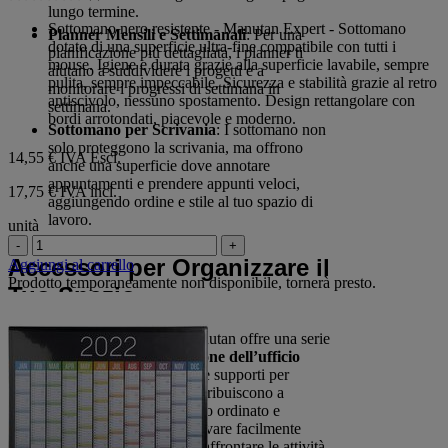
0.0
lungo termine.
su
Sottomano nero resistente - Manutan Expert - Sottomano
Planner Mensili e Settimanali
: Per una
5
dotato di una superficie ultra-fine compatibile con tutti i
pianificazione più dettagliata, i planner ti
stelle.
mouse. Igiene e durata grazie alla superficie lavabile, sempre
aiutano a suddividere i progetti e a
pulita, sempre impeccabile. Sicurezza e stabilità grazie al retro
monitorare i progressi di settimana in
antiscivolo, nessuno spostamento. Design rettangolare con
settimana.
bordi arrotondati, piacevole e moderno.
Sottomano per Scrivania
: I sottomano non
solo proteggono la scrivania, ma offrono
14,55 €
IVA Escl.
anche una superficie dove annotare
appuntamenti e prendere appunti veloci,
17,75 € IVA incl.
aggiungendo ordine e stile al tuo spazio di
lavoro.
unità
-
+
Accessori per Organizzare il
Aggiungi al carrello
Prodotto temporaneamente non disponibile, tornerà presto.
Tuo Spazio
Oltre a calendari e agende, Manutan offre una serie
di
accessori per l’organizzazione dell’ufficio
come porta-documenti, penne, e supporti per
calendari. Questi strumenti contribuiscono a
mantenere il tuo spazio di lavoro ordinato e
funzionale, permettendoti di trovare facilmente
tutto ciò di cui hai bisogno per affrontare le attività