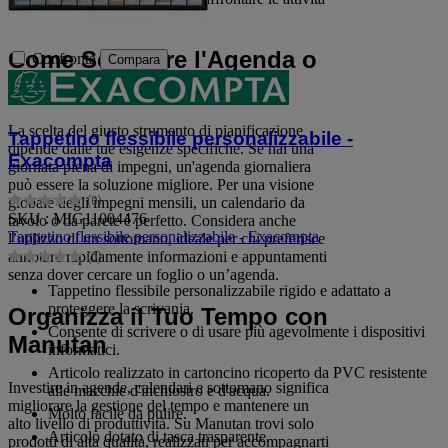
quotidiane.
Come Scegliere l'Agenda o
Confronta
Compara
il Calendario Ideale?
La scelta del giusto strumento di pianificazione
Tappetino flessibile personalizzabile -
dipende dalle tue esigenze specifiche. Se hai una
Exacompta
giornata piena di impegni, un'agenda giornaliera
può essere la soluzione migliore. Per una visione
(0)
globale degli impegni mensili, un calendario da
0.0
SKU : MIG11004476
tavolo o da parete è perfetto. Considera anche
su
Tappetino flessibile personalizzabile - Exacompta
l’utilizzo di un sottomano, ideale per chi preferisce
5
annotare rapidamente informazioni e appuntamenti
(0)
stelle.
0.0
senza dover cercare un foglio o un’agenda.
su
Tappetino flessibile personalizzabile rigido e adattato a
5
proteggere la scrivania.
Organizza il Tuo Tempo con
stelle.
Consente di scrivere o di usare più agevolmente i dispositivi
Manutan
informatici.
Articolo realizzato in cartoncino ricoperto da PVC resistente
Investire in agende, calendari e sottomano significa
alle macchie d'inchiostro e d'acqua.
migliorare la gestione del tempo e mantenere un
Molto facile da pulire.
alto livello di produttività. Su Manutan trovi solo
Articolo dotato di tasca trasparente.
prodotti di alta qualità, realizzati per accompagnarti