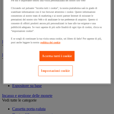
Per noi è importante offrirti una visita personalizzata del nostro sito web!
Cornice e sistema di fissaggio
Decorazione per feste
Cliccando sul pulsante "Accetta tutti i cookie", la nostra piattaforma sarà in grado di
scambiare informazioni con il tuo browser attraverso i cookie. Queste informazioni
Orologio
consentono al nostro team di marketing e ai nostri partner Internet di misurare le
Pellicola adesiva per vetro
prestazioni del nostro sito Web e di analizzare le tue preferenze di acquisto. Questo ci
consente di offrirti prodotti ancora più personalizzati in base alle tue esigenze e una
Pianta artificiale da ufficio
pubblicità adeguata. Se vuoi saperne di più sulle finalità di ogni tipo di cookie, clicca su
Vetrina per esposizione
"impostazioni cookie".
E se scegli di continuare la tua visita senza cookie, sei libero di farlo! Per saperne di più,
Elezione
puoi anche leggere la nostra
politica dei cookie
Vedi tutte le categorie
Espositore
Accetta tutti i cookie
Vedi tutte le categorie
Espositore a parete
Impostazioni cookie
Espositore da tavolo
Espositore mobile
Espositore su base
Incasso e gestione delle monete
Vedi tutte le categorie
Cassetta porta-valuta