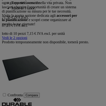
Tappetino versatile.
ogni giorno nel lavoro e nella vita privata. Non
lasciarti sfuggire l'opportunità di creare un sistema
Made in France.
di pianificazione su misura per le tue necessità.
Visita la nostra sezione dedicata agli
accessori per
71,50 €
IVA Escl.
la pianificazione
e scopri come organizzare al
meglio le tue giornate!
87,23 € IVA incl.
lotto di 10 pezzi
7,15 € IVA escl. per unità
Vedi le 2 opzioni
Prodotto temporaneamente non disponibile, tornerà presto.
Confronta
Compara