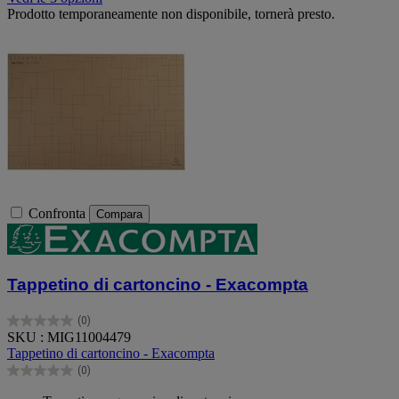
Prodotto temporaneamente non disponibile, tornerà presto.
Confronta
Compara
Tappetino di cartoncino - Exacompta
(0)
0.0
SKU : MIG11004479
su
Tappetino di cartoncino - Exacompta
5
(0)
stelle.
0.0
su