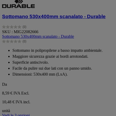
Sottomano 530x400mm scanalato - Durable
(0)
0.0
SKU : MIG22082666
su
Sottomano 530x400mm scanalato - Durable
5
(0)
stelle.
0.0
su
Sottomano in polipropilene a basso impatto ambientale.
5
Maggiore sicurezza grazie ai bordi arrotondati.
stelle.
Superficie antiscivolo.
Facile da pulire sui due lati con un panno umido.
Dimensioni: 530x400 mm (LxA).
Da
8,59 €
IVA Escl.
10,48 € IVA incl.
unità
Vedi le 3 opzioni