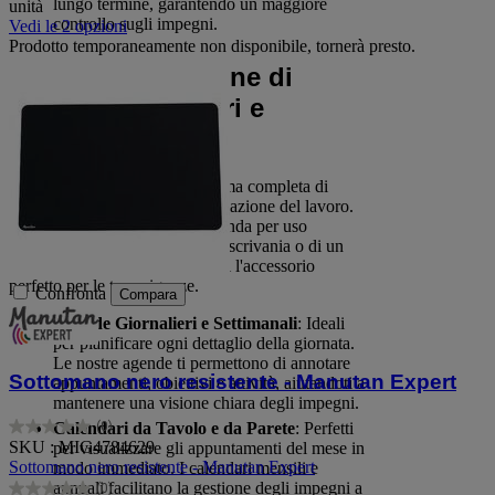
lungo termine, garantendo un maggiore
unità
controllo sugli impegni.
Vedi le 2 opzioni
Prodotto temporaneamente non disponibile, tornerà presto.
La Nostra Selezione di
Agende, Calendari e
Sottomano
Su Manutan offriamo una gamma completa di
prodotti di qualità per l'organizzazione del lavoro.
Che tu abbia bisogno di un’agenda per uso
quotidiano, di un calendario da scrivania o di un
sottomano elegante, qui troverai l'accessorio
perfetto per le tue esigenze.
Confronta
Compara
Agende Giornalieri e Settimanali
: Ideali
per pianificare ogni dettaglio della giornata.
Le nostre agende ti permettono di annotare
Sottomano nero resistente - Manutan Expert
appuntamenti, obiettivi e attività, aiutandoti a
mantenere una visione chiara degli impegni.
(0)
Calendari da Tavolo e da Parete
: Perfetti
0.0
SKU : MIG4784629
per visualizzare gli appuntamenti del mese in
su
Sottomano nero resistente - Manutan Expert
modo immediato. I calendari mensili e
5
annuali facilitano la gestione degli impegni a
(0)
stelle.