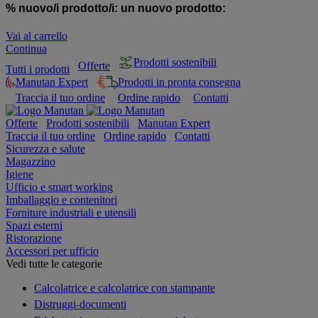
% nuovo/i prodotto/i:
un nuovo prodotto:
Vai al carrello
Continua
Prodotti sostenibili
Offerte
Tutti i prodotti
Manutan Expert
Prodotti in pronta consegna
Traccia il tuo ordine
Ordine rapido
Contatti
Offerte
Prodotti sostenibili
Manutan Expert
Traccia il tuo ordine
Ordine rapido
Contatti
Sicurezza e salute
Magazzino
Igiene
Ufficio e smart working
Imballaggio e contenitori
Forniture industriali e utensili
Spazi esterni
Ristorazione
Accessori per ufficio
Vedi tutte le categorie
Calcolatrice e calcolatrice con stampante
Distruggi-documenti