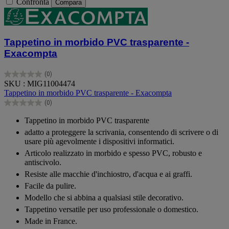
Confronta
Compara
Tappetino in morbido PVC trasparente -
Exacompta
(0)
0.0
SKU : MIG11004474
su
Tappetino in morbido PVC trasparente - Exacompta
5
(0)
stelle.
0.0
su
Tappetino in morbido PVC trasparente
5
adatto a proteggere la scrivania, consentendo di scrivere o di
stelle.
usare più agevolmente i dispositivi informatici.
Articolo realizzato in morbido e spesso PVC, robusto e
antiscivolo.
Resiste alle macchie d'inchiostro, d'acqua e ai graffi.
Facile da pulire.
Modello che si abbina a qualsiasi stile decorativo.
Tappetino versatile per uso professionale o domestico.
Made in France.