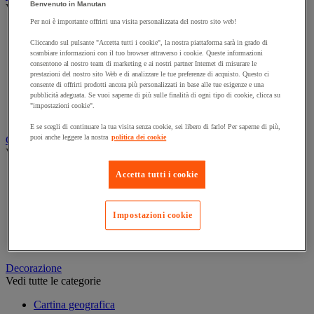
Benvenuto in Manutan
Vedi tutte le categorie
Per noi è importante offrirti una visita personalizzata del nostro sito web!
Agenda, calendario e sottomano
Cliccando sul pulsante "Accetta tutti i cookie", la nostra piattaforma sarà in grado di
Busta e smistamento della posta
scambiare informazioni con il tuo browser attraverso i cookie. Queste informazioni
Carta, scheda Bristol e biglietto da visita
consentono al nostro team di marketing e ai nostri partner Internet di misurare le
prestazioni del nostro sito Web e di analizzare le tue preferenze di acquisto. Questo ci
Piccole forniture
consente di offrirti prodotti ancora più personalizzati in base alle tue esigenze e una
Quaderno, blocco note e Post-it®
pubblicità adeguata. Se vuoi saperne di più sulle finalità di ogni tipo di cookie, clicca su
"impostazioni cookie".
Scrittura
E se scegli di continuare la tua visita senza cookie, sei libero di farlo! Per saperne di più,
puoi anche leggere la nostra
politica dei cookie
Classificazione e archiviazione
Vedi tutte le categorie
Accetta tutti i cookie
Accessori per classificazione per l'ufficio
Cartella sospesa
Cartellina e separatore
Impostazioni cookie
Raccoglitore, separatore e busta
Scatola per archiviazione
Decorazione
Vedi tutte le categorie
Cartina geografica