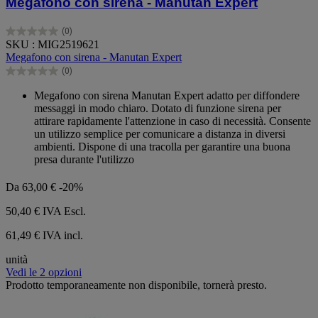
Megafono con sirena - Manutan Expert
(0)
0.0
SKU : MIG2519621
su
Megafono con sirena - Manutan Expert
5
(0)
stelle.
0.0
su
Megafono con sirena Manutan Expert adatto per diffondere
5
messaggi in modo chiaro. Dotato di funzione sirena per
stelle.
attirare rapidamente l'attenzione in caso di necessità. Consente
un utilizzo semplice per comunicare a distanza in diversi
ambienti. Dispone di una tracolla per garantire una buona
presa durante l'utilizzo
Da
63,00 €
-20%
50,40 €
IVA Escl.
61,49 € IVA incl.
unità
Vedi le 2 opzioni
Prodotto temporaneamente non disponibile, tornerà presto.