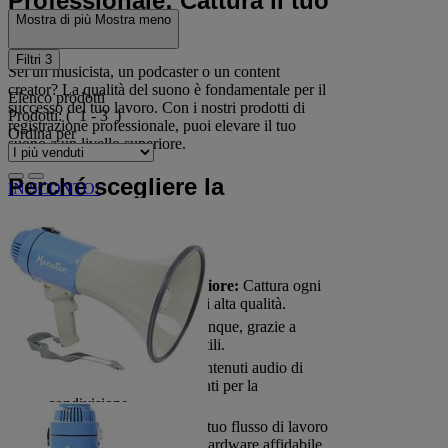
Professionale: Cattura il tuo
Mostra di più
Mostra meno
suono perfetto
Filtri
3
Sei un musicista, un podcaster o un content
creator? La qualità del suono è fondamentale per il
Elenco prodotti
successo del tuo lavoro. Con i nostri prodotti di
Prodotti:
( 1 - 3 )
registrazione professionale, puoi elevare il tuo
Ordina per
suono a un livello superiore.
Perché scegliere la
IN SCONTO!
registrazione
professionale?
Qualità del suono superiore:
Cattura ogni
dettaglio con microfoni di alta qualità.
Flessibilità:
Registra ovunque, grazie a
soluzioni portatili e versatili.
Professionalità:
Crea contenuti audio di
livello professionale, pronti per la
condivisione.
Efficienza:
Semplifica il tuo flusso di lavoro
con software intuitivo e hardware affidabile.