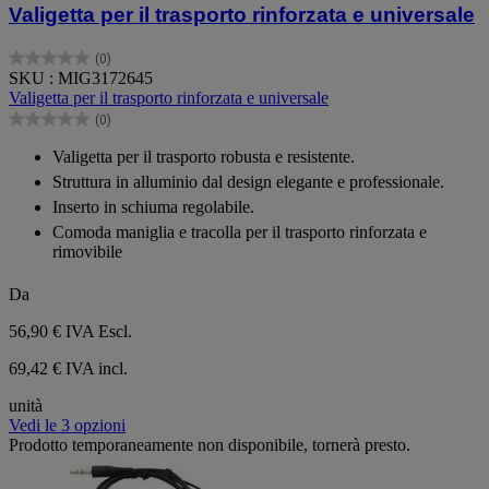
Valigetta per il trasporto rinforzata e universale
(0)
0.0
SKU : MIG3172645
su
Valigetta per il trasporto rinforzata e universale
5
(0)
stelle.
0.0
su
Valigetta per il trasporto robusta e resistente.
5
Struttura in alluminio dal design elegante e professionale.
stelle.
Inserto in schiuma regolabile.
Comoda maniglia e tracolla per il trasporto rinforzata e
rimovibile
Da
56,90 €
IVA Escl.
69,42 € IVA incl.
unità
Vedi le 3 opzioni
Prodotto temporaneamente non disponibile, tornerà presto.