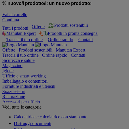
% nuovo/i prodotto/i:
un nuovo prodotto:
Vai al carrello
Continua
Prodotti sostenibili
Offerte
Tutti i prodotti
Manutan Expert
Prodotti in pronta consegna
Traccia il tuo ordine
Ordine rapido
Contatti
Offerte
Prodotti sostenibili
Manutan Expert
Traccia il tuo ordine
Ordine rapido
Contatti
Sicurezza e salute
Magazzino
Igiene
Ufficio e smart working
Imballaggio e contenitori
Forniture industriali e utensili
Spazi esterni
Ristorazione
Accessori per ufficio
Vedi tutte le categorie
Calcolatrice e calcolatrice con stampante
Distruggi-documenti