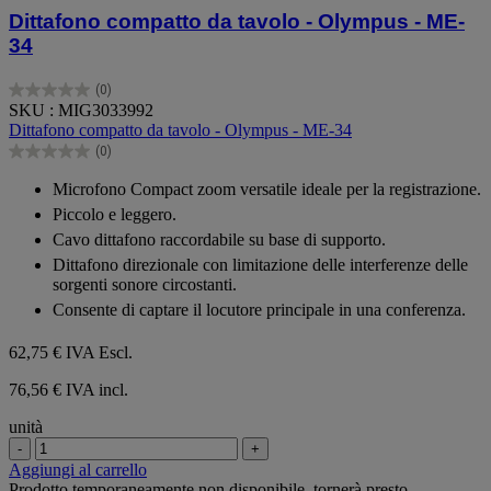
Dittafono compatto da tavolo - Olympus - ME-
34
(0)
0.0
SKU : MIG3033992
su
Dittafono compatto da tavolo - Olympus - ME-34
5
(0)
stelle.
0.0
su
Microfono Compact zoom versatile ideale per la registrazione.
5
Piccolo e leggero.
stelle.
Cavo dittafono raccordabile su base di supporto.
Dittafono direzionale con limitazione delle interferenze delle
sorgenti sonore circostanti.
Consente di captare il locutore principale in una conferenza.
62,75 €
IVA Escl.
76,56 € IVA incl.
unità
-
+
Aggiungi al carrello
Prodotto temporaneamente non disponibile, tornerà presto.