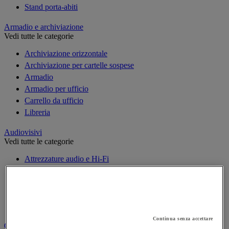
Stand porta-abiti
Armadio e archiviazione
Vedi tutte le categorie
Archiviazione orizzontale
Archiviazione per cartelle sospese
Armadio
Armadio per ufficio
Carrello da ufficio
Libreria
Audiovisivi
Vedi tutte le categorie
Attrezzature audio e Hi-Fi
Connessione audio e video
Fotocamera, videocamera e binocolo
Insonorizzazione e registrazione professionali
Strumenti per proiezione e videoproiezione
Continua senza accettare
Cancelleria e forniture per ufficio