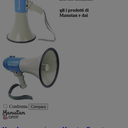
Non lasciare nulla al caso. Scegli i prodotti di
registrazione professionale di Manutan e dai
vita al tuo suono!
Confronta
Compara