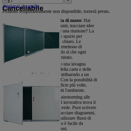
-
+
Aggiungi al carrello
Cancellabile
Prodotto temporaneamente non disponibile, tornerà presto.
Organizzazione a portata di mano
: Hai
bisogno di appuntare appunti, tracciare idee
o esporre concetti durante una riunione? La
lavagna verde offre ampio spazio per
organizzare tutto in modo chiaro. Le
superfici cancellabili ti permettono di
mantenere l'ordine, facendo sì che ogni
incontro sia produttivo e mirato.
Eco-friendly
: Utilizzando una lavagna
cancellabile, riduci l'uso della carta e delle
cartucce di inchiostro, contribuendo a un
ambiente più sostenibile. Con la possibilità di
riutilizzare la stessa superficie più volte,
ottimizzi le risorse e rispetti l'ambiente.
Flessibilità totale
: Dai brainstorming alle
presentazioni, ogni attività lavorativa trova il
suo spazio sulla lavagna verde. Puoi scrivere
con pennarelli appositi, tracciare diagrammi,
pianificare obiettivi e visualizzare flussi di
lavoro. Ogni cambiamento è facile da
realizzare, senza interruzioni.