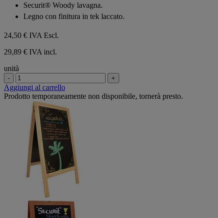
su
Securit® Woody lavagna.
5
Legno con finitura in tek laccato.
stelle.
24,50 €
IVA Escl.
29,89 € IVA incl.
unità
-
+
Aggiungi al carrello
Prodotto temporaneamente non disponibile, tornerà presto.