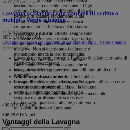
spugna per cancellare e riscrivere, senza
lasciare tracce o macchie permanenti. Ogni
scrittura è facilmente modificabile, il che ti
Lavagna scolastica con pannelli di scrittura
permette di adattare rapidamente la tua
multipli - Verde e bianca
comunicazione alle circostanze, senza
compromettere l'efficienza del tuo lavoro.
(0)
Resistenza e durata
: Queste lavagne sono
0.0
SKU : MIG2233691
realizzate con materiali resistenti, pensati per
su
Lavagna scolastica con pannelli di scrittura multipli - Verde e bianca
durare nel tempo anche con un uso
5
(0)
intensivo. Non si deteriorano facilmente e
stelle.
0.0
mantengono intatta la loro funzionalità,
su
Lavagna per gessetti, consente l’utilizzo di calamite, munita di
anche dopo numerosi cicli di scrittura e
5
vaschetta porta-accessori.
cancellazione. Scegli una lavagna che si
stelle.
adatta ai ritmi del tuo lavoro!
Lavagna verde per gessetti con pannelli multipli di cui 2
rimovibili.
Adatta a qualsiasi ambiente
: Che tu abbia
bisogno di una lavagna per il tuo ufficio, per
La superficie bianca della lavagna può essere utilizzata come
una sala riunioni, o per una classe, la lavagna
schermo per le proiezioni.
verde è la soluzione perfetta. Il design
Scrivibile con pennarello da lavagna e cancellabile.
semplice ma professionale si inserisce
facilmente in qualsiasi ambiente, conferendo
499,00 €
IVA Escl.
un aspetto ordinato e funzionale.
608,78 € IVA incl.
Vantaggi della Lavagna
unità
Verde da Ufficio