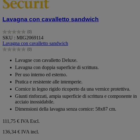
Lavagna con cavalletto sandwich
(0)
0.0
SKU : MIG2069114
su
Lavagna con cavalletto sandwich
5
(0)
stelle.
0.0
su
Lavagne con cavalletto Deluxe.
5
Lavagna con doppia superficie di scrittura.
stelle.
Per uso interno ed esterno.
Pratica e resistente alle intemperie.
Cornice in legno rigido ricoperto da una vernice protettiva.
Giunti rinforzati, ampia superficie di scrittura e componente in
acciaio inossidabile.
Dimensioni della lavagna senza cornice: 58x87 cm.
111,75 €
IVA Escl.
136,34 € IVA incl.