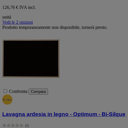
126,76 € IVA incl.
unità
Vedi le 2 opzioni
Prodotto temporaneamente non disponibile, tornerà presto.
Confronta
Compara
Lavagna ardesia in legno - Optimum - Bi-Silque
(0)
0.0