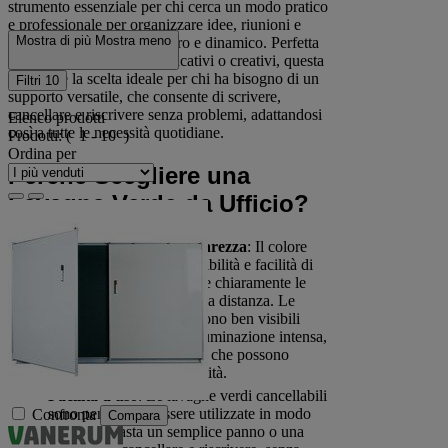
strumento essenziale per chi cerca un modo pratico
e professionale per organizzare idee, riunioni e
Mostra di più
Mostra meno
presentazioni in modo chiaro e dinamico. Perfetta
per ambienti lavorativi, educativi o creativi, questa
lavagna è la scelta ideale per chi ha bisogno di un
Filtri
10
supporto versatile, che consente di scrivere,
cancellare e riscrivere senza problemi, adattandosi
Elenco prodotti
così a tutte le necessità quotidiane.
Prodotti:
( 1 - 10 )
Ordina per
Perché Scegliere una
Lavagna Verde da Ufficio?
Massima visibilità e chiarezza
: Il colore
verde, noto per la sua visibilità e facilità di
lettura, permette di vedere chiaramente le
informazioni scritte da una distanza. Le
parole e i disegni rimangono ben visibili
anche in ambienti con illuminazione intensa,
evitando fastidiosi riflessi che possono
compromettere la leggibilità.
Facilità d'uso
: Le lavagne verdi cancellabili
sono pensate per essere utilizzate in modo
Confronta
Compara
intuitivo. Basta un semplice panno o una