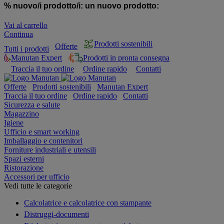
% nuovo/i prodotto/i:
un nuovo prodotto:
Vai al carrello
Continua
Prodotti sostenibili
Offerte
Tutti i prodotti
Manutan Expert
Prodotti in pronta consegna
Traccia il tuo ordine
Ordine rapido
Contatti
Offerte
Prodotti sostenibili
Manutan Expert
Traccia il tuo ordine
Ordine rapido
Contatti
Sicurezza e salute
Magazzino
Igiene
Ufficio e smart working
Imballaggio e contenitori
Forniture industriali e utensili
Spazi esterni
Ristorazione
Accessori per ufficio
Vedi tutte le categorie
Calcolatrice e calcolatrice con stampante
Distruggi-documenti