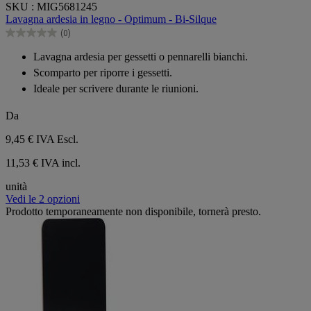
SKU : MIG5681245
su
Lavagna ardesia in legno - Optimum - Bi-Silque
5
(0)
stelle.
0.0
su
Lavagna ardesia per gessetti o pennarelli bianchi.
5
Scomparto per riporre i gessetti.
stelle.
Ideale per scrivere durante le riunioni.
Da
9,45 €
IVA Escl.
11,53 € IVA incl.
unità
Vedi le 2 opzioni
Prodotto temporaneamente non disponibile, tornerà presto.