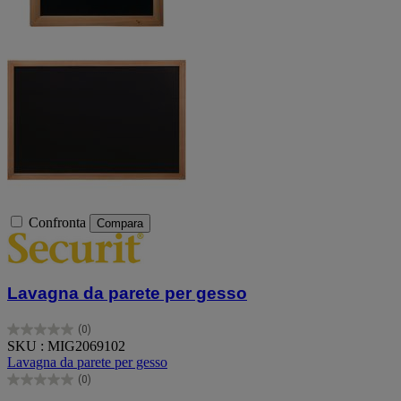
Confronta
Compara
Lavagna da parete per gesso
(0)
0.0
SKU : MIG2069102
su
Lavagna da parete per gesso
5
(0)
stelle.
0.0