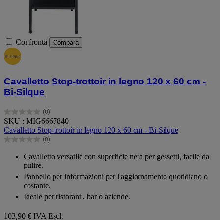
Confronta
Compara
Cavalletto Stop-trottoir in legno 120 x 60 cm -
Bi-Silque
(0)
0.0
SKU : MIG6667840
su
Cavalletto Stop-trottoir in legno 120 x 60 cm - Bi-Silque
5
(0)
stelle.
0.0
su
Cavalletto versatile con superficie nera per gessetti, facile da
5
pulire.
stelle.
Pannello per informazioni per l'aggiornamento quotidiano o
costante.
Ideale per ristoranti, bar o aziende.
103,90 €
IVA Escl.