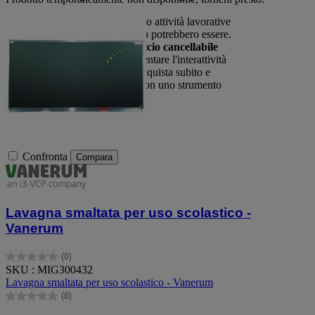
Non lasciare che le tue riunioni o attività lavorative
siano meno produttive di quanto potrebbero essere.
Scegli la
lavagna verde da ufficio cancellabile
per migliorare l'efficienza, aumentare l'interattività
e ottimizzare ogni momento. Acquista subito e
scopri la comodità di lavorare con uno strumento
pratico e versatile!
Confronta
Compara
Lavagna smaltata per uso scolastico -
Vanerum
(0)
0.0
SKU : MIG300432
su
Lavagna smaltata per uso scolastico - Vanerum
5
(0)
stelle.
0.0
su