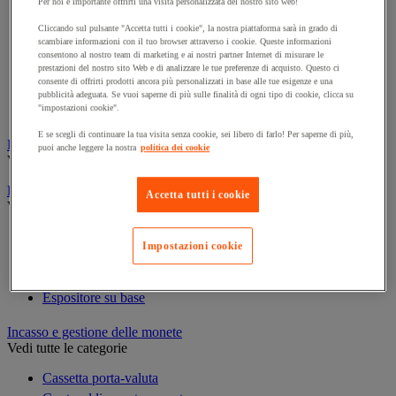
Per noi è importante offrirti una visita personalizzata del nostro sito web!
Cornice e sistema di fissaggio
Decorazione per feste
Cliccando sul pulsante "Accetta tutti i cookie", la nostra piattaforma sarà in grado di
scambiare informazioni con il tuo browser attraverso i cookie. Queste informazioni
Orologio
consentono al nostro team di marketing e ai nostri partner Internet di misurare le
Pellicola adesiva per vetro
prestazioni del nostro sito Web e di analizzare le tue preferenze di acquisto. Questo ci
consente di offrirti prodotti ancora più personalizzati in base alle tue esigenze e una
Pianta artificiale da ufficio
pubblicità adeguata. Se vuoi saperne di più sulle finalità di ogni tipo di cookie, clicca su
Vetrina per esposizione
"impostazioni cookie".
E se scegli di continuare la tua visita senza cookie, sei libero di farlo! Per saperne di più,
Elezione
puoi anche leggere la nostra
politica dei cookie
Vedi tutte le categorie
Espositore
Accetta tutti i cookie
Vedi tutte le categorie
Espositore a parete
Impostazioni cookie
Espositore da tavolo
Espositore mobile
Espositore su base
Incasso e gestione delle monete
Vedi tutte le categorie
Cassetta porta-valuta