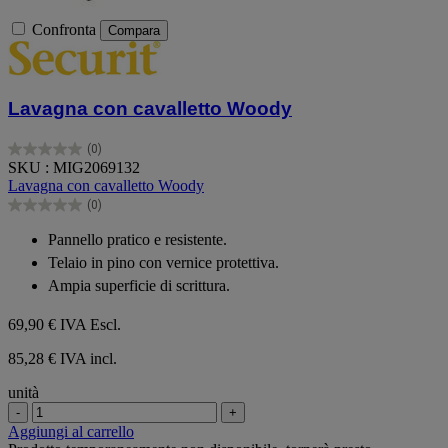
Confronta
Compara
Lavagna con cavalletto Woody
(0)
0.0
SKU : MIG2069132
su
Lavagna con cavalletto Woody
5
(0)
stelle.
0.0
su
Pannello pratico e resistente.
5
Telaio in pino con vernice protettiva.
stelle.
Ampia superficie di scrittura.
69,90 €
IVA Escl.
85,28 € IVA incl.
unità
-
+
Aggiungi al carrello