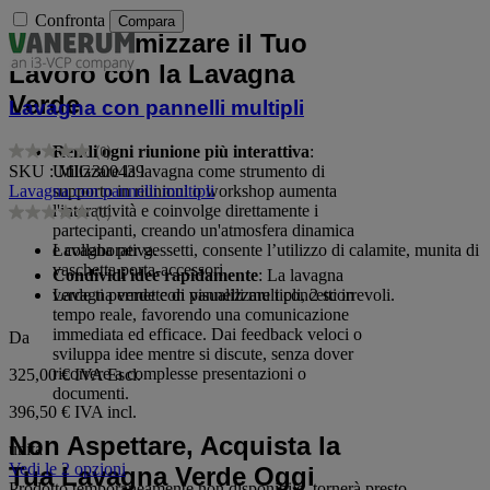
Confronta
Compara
Come Ottimizzare il Tuo
Lavoro con la Lavagna
Verde
Lavagna con pannelli multipli
Rendi ogni riunione più interattiva
:
(0)
0.0
Utilizzare la lavagna come strumento di
SKU : MIG300439
su
supporto in riunioni o workshop aumenta
Lavagna con pannelli multipli
5
l'interattività e coinvolge direttamente i
(0)
stelle.
0.0
partecipanti, creando un'atmosfera dinamica
su
e collaborativa.
Lavagna per gessetti, consente l’utilizzo di calamite, munita di
5
vaschetta porta-accessori.
Condividi idee rapidamente
: La lavagna
stelle.
verde ti permette di visualizzare i concetti in
Lavagna verde con pannelli multipli, 2 scorrevoli.
tempo reale, favorendo una comunicazione
immediata ed efficace. Dai feedback veloci o
Da
sviluppa idee mentre si discute, senza dover
ricorrere a complesse presentazioni o
325,00 €
IVA Escl.
documenti.
396,50 € IVA incl.
Non Aspettare, Acquista la
unità
Vedi le 2 opzioni
Tua Lavagna Verde Oggi
Prodotto temporaneamente non disponibile, tornerà presto.