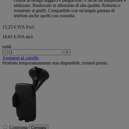
Grazie al design leggero e pieghevole, è facile da trasportare e
stelle.
utilizzare. Realizzato in alluminio di alta qualità. Robusto e
resistente ai graffi. Compatibile con un'ampia gamma di
telefoni anche quelli con custodia.
15,25 €
IVA Escl.
18,61 € IVA incl.
unità
-
+
Aggiungi al carrello
Prodotto temporaneamente non disponibile, tornerà presto.
Confronta
Compara