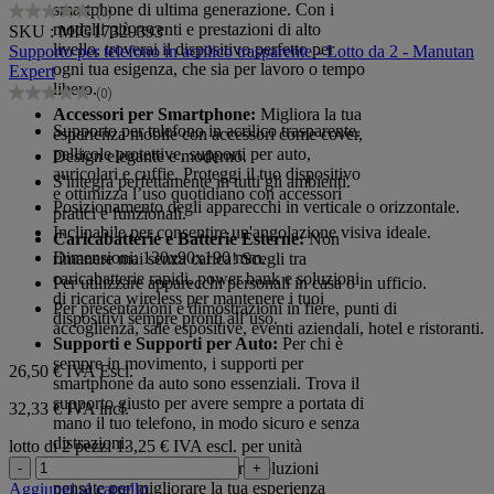
smartphone di ultima generazione. Con i
(0)
0.0
modelli più recenti e prestazioni di alto
SKU : MIG17329393
su
livello, troverai il dispositivo perfetto per
Supporto per telefono in acrilico trasparente - Lotto da 2 - Manutan
5
ogni tua esigenza, che sia per lavoro o tempo
Expert
stelle.
libero.
(0)
0.0
Accessori per Smartphone:
Migliora la tua
su
Supporto per telefono in acrilico trasparente.
esperienza mobile con accessori come cover,
5
pellicole protettive, supporti per auto,
Design elegante e moderno.
stelle.
auricolari e cuffie. Proteggi il tuo dispositivo
S'integra perfettamente in tutti gli ambienti.
e ottimizza l’uso quotidiano con accessori
Posizionamento degli apparecchi in verticale o orizzontale.
pratici e funzionali.
Inclinabile per consentire un'angolazione visiva ideale.
Caricabatterie e Batterie Esterne:
Non
Dimensioni: 130x90x190 mm.
rimanere mai senza carica! Scegli tra
caricabatterie rapidi, power bank e soluzioni
Per utilizzare apparecchi personali in casa o in ufficio.
di ricarica wireless per mantenere i tuoi
Per presentazioni e dimostrazioni in fiere, punti di
dispositivi sempre pronti all’uso.
accoglienza, sale espositive, eventi aziendali, hotel e ristoranti.
Supporti e Supporti per Auto:
Per chi è
sempre in movimento, i supporti per
26,50 €
IVA Escl.
smartphone da auto sono essenziali. Trova il
supporto giusto per avere sempre a portata di
32,33 € IVA incl.
mano il tuo telefono, in modo sicuro e senza
distrazioni.
lotto di 2 pezzi
13,25 € IVA escl. per unità
Altri Accessori:
Scopri altre soluzioni
-
+
pensate per migliorare la tua esperienza
Aggiungi al carrello