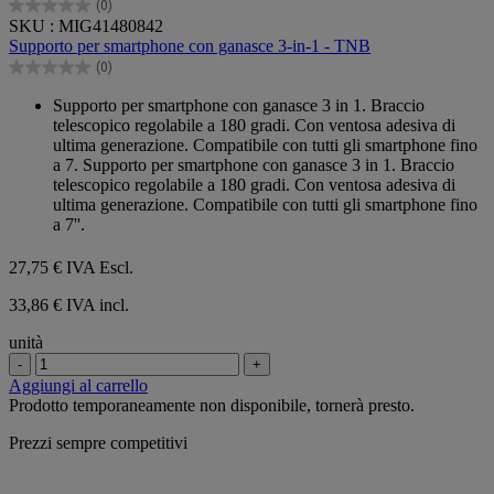
(0)
0.0
SKU : MIG41480842
su
Supporto per smartphone con ganasce 3-in-1 - TNB
5
(0)
stelle.
0.0
su
Supporto per smartphone con ganasce 3 in 1. Braccio
5
telescopico regolabile a 180 gradi. Con ventosa adesiva di
stelle.
ultima generazione. Compatibile con tutti gli smartphone fino
a 7. Supporto per smartphone con ganasce 3 in 1. Braccio
telescopico regolabile a 180 gradi. Con ventosa adesiva di
ultima generazione. Compatibile con tutti gli smartphone fino
a 7''.
27,75 €
IVA Escl.
33,86 € IVA incl.
unità
-
+
Aggiungi al carrello
Prodotto temporaneamente non disponibile, tornerà presto.
Prezzi sempre competitivi