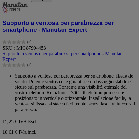
Supporto a ventosa per parabrezza per
smartphone - Manutan Expert
(0)
0.0
SKU : MIG87994453
su
Supporto a ventosa per parabrezza per smartphone - Manutan
5
Expert
stelle.
(0)
0.0
su
Supporto a ventosa per parabrezza per smartphone, fissaggio
5
solido. Potente ventosa che garantisce un fissaggio stabile e
stelle.
sicuro sul parabrezza. Consente una visibilità ottimale del
vostro telefono. Rotazione a 360°, il telefono può essere
posizionato in verticale o orizzontale. Installazione facile, la
ventosa si fissa e si stacca facilmente, senza lasciare tracce sul
parabrezza.
15,25 €
IVA Escl.
18,61 € IVA incl.