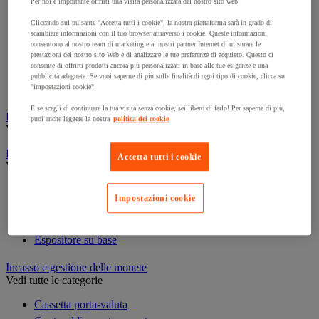
Per noi è importante offrirti una visita personalizzata del nostro sito web!
Cornice e sistema di fissaggio
Decorazione per feste
Cliccando sul pulsante "Accetta tutti i cookie", la nostra piattaforma sarà in grado di
scambiare informazioni con il tuo browser attraverso i cookie. Queste informazioni
Orologio
consentono al nostro team di marketing e ai nostri partner Internet di misurare le
Pellicola adesiva per vetro
prestazioni del nostro sito Web e di analizzare le tue preferenze di acquisto. Questo ci
consente di offrirti prodotti ancora più personalizzati in base alle tue esigenze e una
Pianta artificiale da ufficio
pubblicità adeguata. Se vuoi saperne di più sulle finalità di ogni tipo di cookie, clicca su
Vetrina per esposizione
"impostazioni cookie".
E se scegli di continuare la tua visita senza cookie, sei libero di farlo! Per saperne di più,
Elezione
puoi anche leggere la nostra
politica dei cookie
Vedi tutte le categorie
Espositore
Accetta tutti i cookie
Vedi tutte le categorie
Espositore a parete
Impostazioni cookie
Espositore da tavolo
Espositore mobile
Espositore su base
Incasso e gestione delle monete
Vedi tutte le categorie
Cassetta porta-valuta