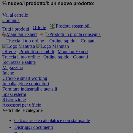
% nuovo/i prodotto/i:
un nuovo prodotto:
Vai al carrello
Continua
Prodotti sostenibili
Offerte
Tutti i prodotti
Manutan Expert
Prodotti in pronta consegna
Traccia il tuo ordine
Ordine rapido
Contatti
Offerte
Prodotti sostenibili
Manutan Expert
Traccia il tuo ordine
Ordine rapido
Contatti
Sicurezza e salute
Magazzino
Igiene
Ufficio e smart working
Imballaggio e contenitori
Forniture industriali e utensili
Spazi esterni
Ristorazione
Accessori per ufficio
Vedi tutte le categorie
Calcolatrice e calcolatrice con stampante
Distruggi-documenti