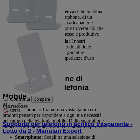
performance.
Soluzioni per Ogni Esigenza:
Che tu abbia
bisogno di un nuovo smartphone, di un
supporto per auto, o di un caricabatterie
rapido, nella nostra selezione troverai ciò che
ti serve per rimanere connesso e produttivo.
Innovazione e Tecnologia:
I nostri
dispositivi e accessori sono dotati delle
tecnologie più recenti, per garantire
prestazioni elevate e un'esperienza d'uso
senza pari.
La Nostra Selezione di
Prodotti per la Telefonia
Mobile
Confronta
Compara
In questa sezione, offriamo una vasta gamma di
prodotti pensati per rispondere a ogni tua necessità
nel campo della telefonia mobile. Dallo smartphone
Supporto per telefono in acrilico trasparente -
all’accessorio più utile, scopri cosa abbiamo per te:
Lotto da 2 - Manutan Expert
Smartphone:
Scegli tra una selezione di