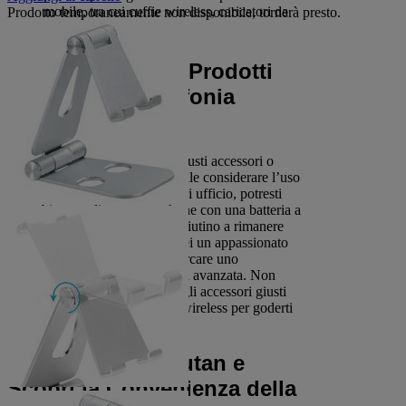
mobile, tra cui cuffie wireless, caricatori da
Prodotto temporaneamente non disponibile, tornerà presto.
auto e molto altro.
Come Scegliere i Prodotti
Giusti per la Telefonia
Mobile?
Quando si tratta di scegliere i giusti accessori o
dispositivi mobili, è fondamentale considerare l’uso
che ne fai. Se lavori spesso fuori ufficio, potresti
avere bisogno di uno smartphone con una batteria a
lunga durata e accessori che ti aiutino a rimanere
sempre connesso. Se, invece, sei un appassionato
di fotografia mobile, potresti cercare uno
smartphone con una fotocamera avanzata. Non
dimenticare di scegliere anche gli accessori giusti
come caricatori rapidi o cuffie wireless per goderti
al meglio l’esperienza mobile.
Acquista su Manutan e
Scopri la Convenienza della