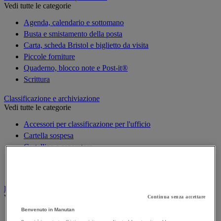
Vedi tutte le categorie
Agenda, calendario e sottomano
Busta e smistamento della posta
Carta, scheda Bristol e biglietto da visita
Piccole forniture
Quaderno, blocco note e Post-it®
Scrittura
Classificazione e archiviazione
Vedi tutte le categorie
Accessori per classificazione per l'ufficio
Cartella sospesa
Cartellina e separatore
Raccoglitore, separatore e busta
Scatola per archiviazione
Decorazione
Vedi tutte le categorie
Continua senza accettare
Benvenuto in Manutan
Cartina geografica