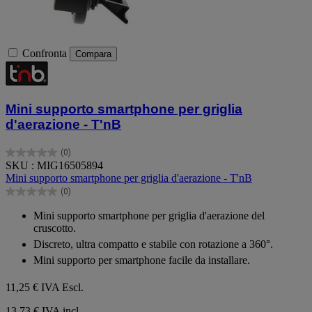
Confronta
Compara
Mini supporto smartphone per griglia
d'aerazione - T'nB
(0)
0.0
SKU : MIG16505894
su
Mini supporto smartphone per griglia d'aerazione - T'nB
5
(0)
stelle.
0.0
su
Mini supporto smartphone per griglia d'aerazione del
5
cruscotto.
stelle.
Discreto, ultra compatto e stabile con rotazione a 360°.
Mini supporto per smartphone facile da installare.
11,25 €
IVA Escl.
13,73 € IVA incl.