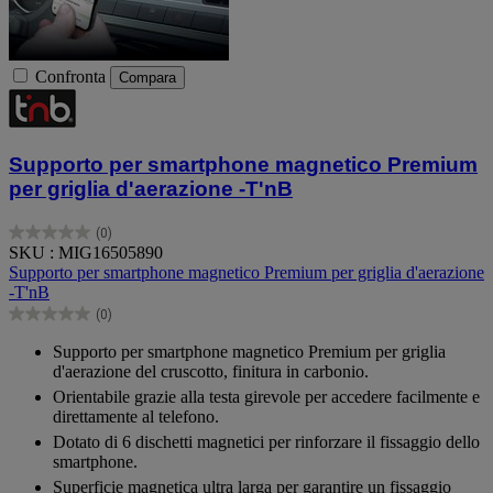
Confronta
Compara
Supporto per smartphone magnetico Premium
per griglia d'aerazione -T'nB
(0)
0.0
SKU : MIG16505890
su
Supporto per smartphone magnetico Premium per griglia d'aerazione
5
-T'nB
stelle.
(0)
0.0
su
Supporto per smartphone magnetico Premium per griglia
5
d'aerazione del cruscotto, finitura in carbonio.
stelle.
Orientabile grazie alla testa girevole per accedere facilmente e
direttamente al telefono.
Dotato di 6 dischetti magnetici per rinforzare il fissaggio dello
smartphone.
Superficie magnetica ultra larga per garantire un fissaggio