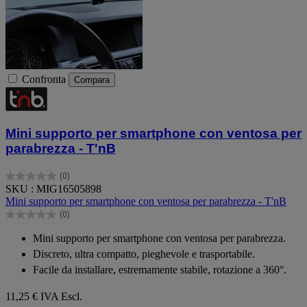
Confronta
Compara
Mini supporto per smartphone con ventosa per
parabrezza - T'nB
(0)
0.0
SKU : MIG16505898
su
Mini supporto per smartphone con ventosa per parabrezza - T'nB
5
(0)
stelle.
0.0
su
Mini supporto per smartphone con ventosa per parabrezza.
5
Discreto, ultra compatto, pieghevole e trasportabile.
stelle.
Facile da installare, estremamente stabile, rotazione a 360°.
11,25 €
IVA Escl.