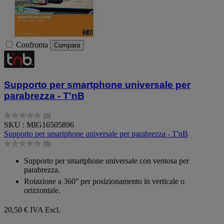
Confronta
Compara
Supporto per smartphone universale per
parabrezza - T'nB
(0)
0.0
SKU : MIG16505896
su
Supporto per smartphone universale per parabrezza - T'nB
5
(0)
stelle.
0.0
su
Supporto per smartphone universale con ventosa per
5
parabrezza.
stelle.
Rotazione a 360° per posizionamento in verticale o
orizzontale.
20,50 €
IVA Escl.