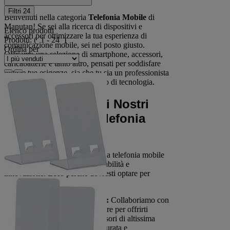
Filtri
24
Benvenuti nella categoria
Telefonia Mobile
di
Manutan! Se sei alla ricerca di dispositivi e
Elenco prodotti
accessori per ottimizzare la tua esperienza di
Prodotti:
( 1 - 24 )
comunicazione mobile, sei nel posto giusto.
Ordina per
Offriamo una selezione di smartphone, accessori,
caricabatterie e tanto altro, pensati per soddisfare
tutte le tue esigenze, sia che tu sia un professionista
in movimento o un appassionato di tecnologia.
Perché Scegliere i Nostri
Prodotti per la Telefonia
Mobile?
Acquistare i nostri prodotti per la telefonia mobile
significa scegliere qualità, affidabilità e
innovazione. Ecco perché dovresti optare per
Manutan:
Prodotti di Alta Qualità:
Collaboriamo con
i migliori marchi del settore per offrirti
dispositivi mobili e accessori di altissima
qualità, con garanzia di durata e