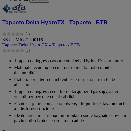
Tappeto Delta HydroTX - Tappeto - BTB
(0)
0.0
SKU : MIG21500118
su
Tappeto Delta HydroTX - Tappeto - BTB
5
(0)
stelle.
0.0
su
Tappeto da ingresso assorbente Delta Hydro TX con bordo.
5
Materiale tecnologico con assorbimento molto rapido
stelle.
dell'umidità.
Pratico, per interni o ambienti esterni riparati, resistente
all'usura.
Tappeto da ingresso con bordo largo per il passaggio dei
veicoli per persone con disabilità.
Facile da pulire con aspirapolvere, idropulitrice, lavamoquette
a iniezione-estrazione.
Ideale per eliminare ogni impronta di suole bagnate ed evitare
pavimenti scivolosi e rischio di cadute.