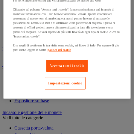
Per noi è importante offrirti una visita personalizzata del nostro sito web!
Cornice e sistema di fissaggio
Decorazione per feste
Cliccando sul pulsante "Accetta tutti i cookie", la nostra piattaforma sarà in grado di
scambiare informazioni con il tuo browser attraverso i cookie. Queste informazioni
Orologio
consentono al nostro team di marketing e ai nostri partner Internet di misurare le
Pellicola adesiva per vetro
prestazioni del nostro sito Web e di analizzare le tue preferenze di acquisto. Questo ci
consente di offrirti prodotti ancora più personalizzati in base alle tue esigenze e una
Pianta artificiale da ufficio
pubblicità adeguata. Se vuoi saperne di più sulle finalità di ogni tipo di cookie, clicca su
Vetrina per esposizione
"impostazioni cookie".
E se scegli di continuare la tua visita senza cookie, sei libero di farlo! Per saperne di più,
Elezione
puoi anche leggere la nostra
politica dei cookie
Vedi tutte le categorie
Espositore
Accetta tutti i cookie
Vedi tutte le categorie
Espositore a parete
Impostazioni cookie
Espositore da tavolo
Espositore mobile
Espositore su base
Incasso e gestione delle monete
Vedi tutte le categorie
Cassetta porta-valuta