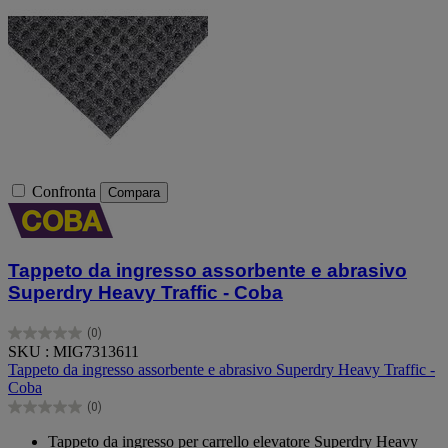
Confronta
Compara
Tappeto da ingresso assorbente e abrasivo
Superdry Heavy Traffic - Coba
(0)
0.0
SKU : MIG7313611
su
Tappeto da ingresso assorbente e abrasivo Superdry Heavy Traffic -
5
Coba
stelle.
(0)
0.0
su
Tappeto da ingresso per carrello elevatore Superdry Heavy