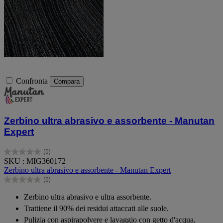
Confronta
Compara
Zerbino ultra abrasivo e assorbente - Manutan
Expert
(0)
0.0
SKU : MIG360172
su
Zerbino ultra abrasivo e assorbente - Manutan Expert
5
(0)
stelle.
0.0
su
Zerbino ultra abrasivo e ultra assorbente.
5
Trattiene il 90% dei residui attaccati alle suole.
stelle.
Pulizia con aspirapolvere e lavaggio con getto d'acqua,