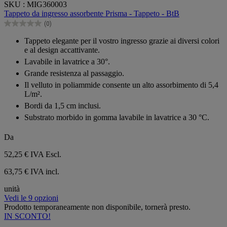
SKU : MIG360003
su
Tappeto da ingresso assorbente Prisma - Tappeto - BtB
5
(0)
stelle.
0.0
su
Tappeto elegante per il vostro ingresso grazie ai diversi colori
5
e al design accattivante.
stelle.
Lavabile in lavatrice a 30°.
Grande resistenza al passaggio.
Il velluto in poliammide consente un alto assorbimento di 5,4
L/m².
Bordi da 1,5 cm inclusi.
Substrato morbido in gomma lavabile in lavatrice a 30 °C.
Da
52,25 €
IVA Escl.
63,75 € IVA incl.
unità
Vedi le 9 opzioni
Prodotto temporaneamente non disponibile, tornerà presto.
IN SCONTO!