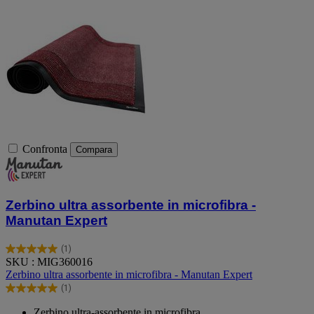
Confronta
Compara
Zerbino ultra assorbente in microfibra -
Manutan Expert
(1)
5.0
SKU : MIG360016
su
Zerbino ultra assorbente in microfibra - Manutan Expert
5
(1)
stelle.
5.0
1
su
Zerbino ultra-assorbente in microfibra.