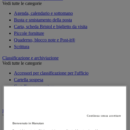
Vedi tutte le categorie
Agenda, calendario e sottomano
Busta e smistamento della posta
Carta, scheda Bristol e biglietto da visita
Piccole forniture
Quaderno, blocco note e Post-it®
Scrittura
Classificazione e archiviazione
Vedi tutte le categorie
Accessori per classificazione per l'ufficio
Cartella sospesa
Cartellina e separatore
Raccoglitore, separatore e busta
Scatola per archiviazione
Decorazione
Vedi tutte le categorie
Continua senza accettare
Benvenuto in Manutan
Cartina geografica