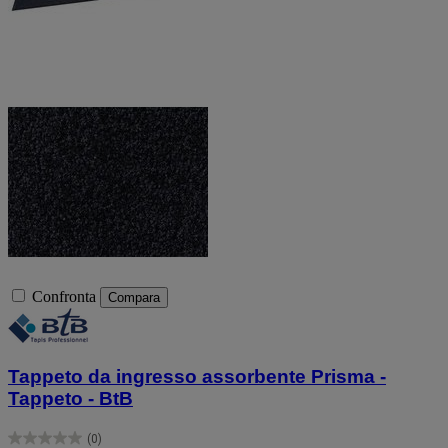
Confronta
Compara
Tappeto da ingresso assorbente Prisma -
Tappeto - BtB
(0)
0.0