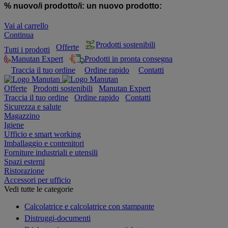
% nuovo/i prodotto/i:
un nuovo prodotto:
Vai al carrello
Continua
Prodotti sostenibili
Offerte
Tutti i prodotti
Manutan Expert
Prodotti in pronta consegna
Traccia il tuo ordine
Ordine rapido
Contatti
Offerte
Prodotti sostenibili
Manutan Expert
Traccia il tuo ordine
Ordine rapido
Contatti
Sicurezza e salute
Magazzino
Igiene
Ufficio e smart working
Imballaggio e contenitori
Forniture industriali e utensili
Spazi esterni
Ristorazione
Accessori per ufficio
Vedi tutte le categorie
Calcolatrice e calcolatrice con stampante
Distruggi-documenti