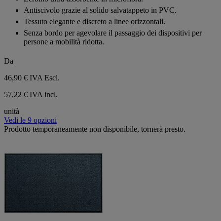
recensione
5
Antiscivolo grazie al solido salvatappeto in PVC.
stelle.
1
Tessuto elegante e discreto a linee orizzontali.
recensione
Senza bordo per agevolare il passaggio dei dispositivi per
persone a mobilità ridotta.
Da
46,90 €
IVA Escl.
57,22 € IVA incl.
unità
Vedi le 9 opzioni
Prodotto temporaneamente non disponibile, tornerà presto.