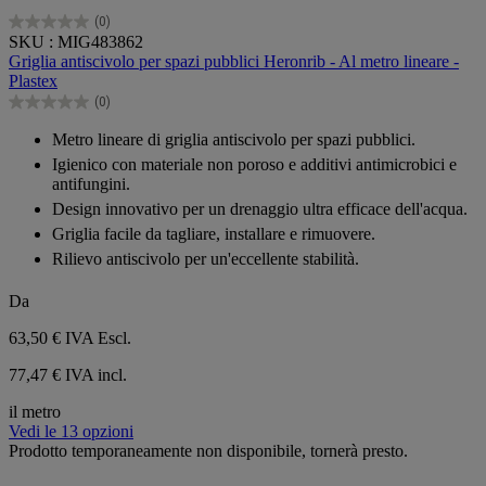
(0)
0.0
SKU : MIG483862
su
Griglia antiscivolo per spazi pubblici Heronrib - Al metro lineare -
5
Plastex
stelle.
(0)
0.0
su
Metro lineare di griglia antiscivolo per spazi pubblici.
5
Igienico con materiale non poroso e additivi antimicrobici e
stelle.
antifungini.
Design innovativo per un drenaggio ultra efficace dell'acqua.
Griglia facile da tagliare, installare e rimuovere.
Rilievo antiscivolo per un'eccellente stabilità.
Da
63,50 €
IVA Escl.
77,47 € IVA incl.
il metro
Vedi le 13 opzioni
Prodotto temporaneamente non disponibile, tornerà presto.