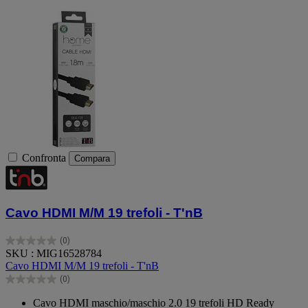
Confronta
Compara
Cavo HDMI M/M 19 trefoli - T'nB
(0)
0.0
SKU : MIG16528784
su
Cavo HDMI M/M 19 trefoli - T'nB
5
(0)
stelle.
0.0
su
Cavo HDMI maschio/maschio 2.0 19 trefoli HD Ready