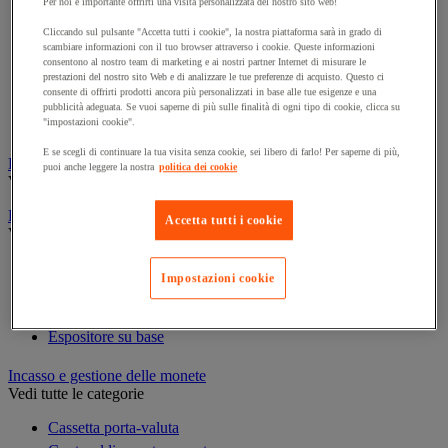
Per noi è importante offrirti una visita personalizzata del nostro sito web!
Cornice e sistema di fissaggio
Decorazione per feste
Cliccando sul pulsante "Accetta tutti i cookie", la nostra piattaforma sarà in grado di
scambiare informazioni con il tuo browser attraverso i cookie. Queste informazioni
Orologio
consentono al nostro team di marketing e ai nostri partner Internet di misurare le
Pellicola adesiva per vetro
prestazioni del nostro sito Web e di analizzare le tue preferenze di acquisto. Questo ci
consente di offrirti prodotti ancora più personalizzati in base alle tue esigenze e una
Pianta artificiale da ufficio
pubblicità adeguata. Se vuoi saperne di più sulle finalità di ogni tipo di cookie, clicca su
Vetrina per esposizione
"impostazioni cookie".
E se scegli di continuare la tua visita senza cookie, sei libero di farlo! Per saperne di più,
Elezione
puoi anche leggere la nostra
politica dei cookie
Vedi tutte le categorie
Espositore
Accetta tutti i cookie
Vedi tutte le categorie
Espositore a parete
Impostazioni cookie
Espositore da tavolo
Espositore mobile
Espositore su base
Incasso e gestione delle monete
Vedi tutte le categorie
Cassetta porta-valuta