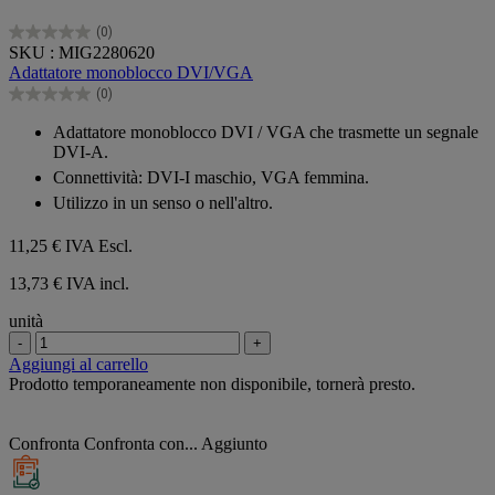
(0)
0.0
SKU : MIG2280620
su
Adattatore monoblocco DVI/VGA
5
(0)
stelle.
0.0
su
Adattatore monoblocco DVI / VGA che trasmette un segnale
5
DVI-A.
stelle.
Connettività: DVI-I maschio, VGA femmina.
Utilizzo in un senso o nell'altro.
11,25 €
IVA Escl.
13,73 € IVA incl.
unità
-
+
Aggiungi al carrello
Prodotto temporaneamente non disponibile, tornerà presto.
Confronta
Confronta con...
Aggiunto