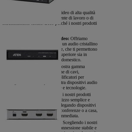
Investire in dispositivi audio e video di alta qualità
è essenziale per creare un ambiente di lavoro o di
intrattenimento ideale. Ecco perché i nostri prodotti
sono la scelta perfetta:
Alta Qualità Audio e Video:
Offriamo
prodotti che garantiscono un audio cristallino
e video ad alta definizione, che ti permettono
di godere di una qualità superiore sia in
ambito professionale che domestico.
Soluzioni Versatili:
La nostra gamma
include una vasta selezione di cavi,
adattatori, switcher e amplificatori per
garantire la compatibilità tra dispositivi audio
e video di diverse marche e tecnologie.
Facilità di Utilizzo:
Tutti i nostri prodotti
sono progettati per un utilizzo semplice e
veloce. Sia che tu stia collegando dispositivi
in un ufficio, in una sala conferenze o a casa,
l’installazione è facile e immediata.
Durabilità e Resistenza:
Scegliendo i nostri
prodotti, garantisci una connessione stabile e