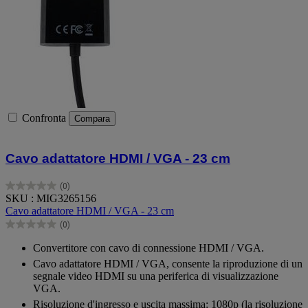
Confronta
Compara
Cavo adattatore HDMI / VGA - 23 cm
(0)
0.0
SKU : MIG3265156
su
Cavo adattatore HDMI / VGA - 23 cm
5
(0)
stelle.
0.0
su
Convertitore con cavo di connessione HDMI / VGA.
5
Cavo adattatore HDMI / VGA, consente la riproduzione di un
stelle.
segnale video HDMI su una periferica di visualizzazione
VGA.
Risoluzione d'ingresso e uscita massima: 1080p (la risoluzione