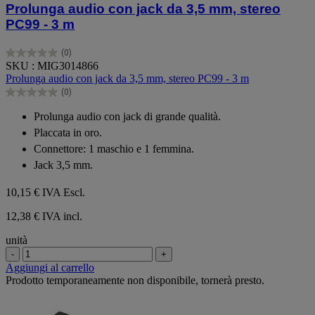
Prolunga audio con jack da 3,5 mm, stereo
PC99 - 3 m
(0)
0.0
SKU : MIG3014866
su
Prolunga audio con jack da 3,5 mm, stereo PC99 - 3 m
5
(0)
stelle.
0.0
su
Prolunga audio con jack di grande qualità.
5
Placcata in oro.
stelle.
Connettore: 1 maschio e 1 femmina.
Jack 3,5 mm.
10,15 €
IVA Escl.
12,38 € IVA incl.
unità
-
+
Aggiungi al carrello
Prodotto temporaneamente non disponibile, tornerà presto.