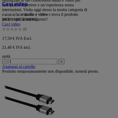
ottimizzare le tue connessioni audio e video per
Cavi video
una qualità superiore e un’esperienza senza
interruzioni. Visita oggi stesso la nostra categoria di
connessione audio e video
e trova il prodotto
(0)
0.0
perfetto per le tue esigenze!
SKU : MIG1848892
su
Cavi video
5
(0)
stelle.
0.0
su
17,59 €
IVA Escl.
5
stelle.
21,46 € IVA incl.
unità
-
+
Aggiungi al carrello
Prodotto temporaneamente non disponibile, tornerà presto.