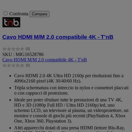
Confronta
Compara
Cavo HDMI M/M 2.0 compatibile 4K - T'nB
(0)
0.0
SKU : MIG16528786
su
Cavo HDMI M/M 2.0 compatibile 4K - T'nB
5
(0)
stelle.
0.0
su
Cavo HDMI 2.0 4K Ultra HD 2160p per risoluzioni fino a
5
4096x2160 pixel (4K 30/40/60 Hz).
stelle.
Tripla schermatura con intreccio in nylon e connettori placcati
o con cappucci di protezione.
Ideale per poter sfruttare tutte le prestazioni di una TV 4K,
HD e 3D (1080p Full HD / Ultra HD 2160p) led, uno
schermo LCD, un televisore al plasma, un videoproiettore, un
monitor e console di giochi più recenti (PlayStation 4, Xbox
One, Xbox 360, Playstation 3).
Altri apparecchi dotati di una presa HDMI (lettore Blu-Ray,