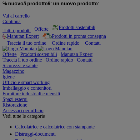
% nuovo/i prodotto/i:
un nuovo prodotto:
Vai al carrello
Continua
Prodotti sostenibili
Offerte
Tutti i prodotti
Manutan Expert
Prodotti in pronta consegna
Traccia il tuo ordine
Ordine rapido
Contatti
Offerte
Prodotti sostenibili
Manutan Expert
Traccia il tuo ordine
Ordine rapido
Contatti
Sicurezza e salute
Magazzino
Igiene
Ufficio e smart working
Imballaggio e contenitori
Forniture industriali e utensili
Spazi esterni
Ristorazione
Accessori per ufficio
Vedi tutte le categorie
Calcolatrice e calcolatrice con stampante
Distruggi-documenti