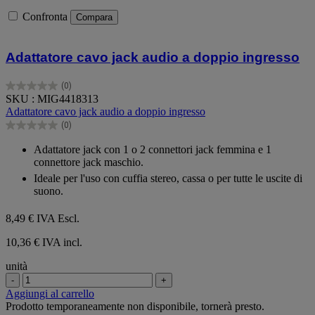
Confronta
Compara
Adattatore cavo jack audio a doppio ingresso
(0)
0.0
SKU : MIG4418313
su
Adattatore cavo jack audio a doppio ingresso
5
(0)
stelle.
0.0
su
Adattatore jack con 1 o 2 connettori jack femmina e 1
5
connettore jack maschio.
stelle.
Ideale per l'uso con cuffia stereo, cassa o per tutte le uscite di
suono.
8,49 €
IVA Escl.
10,36 € IVA incl.
unità
-
+
Aggiungi al carrello
Prodotto temporaneamente non disponibile, tornerà presto.