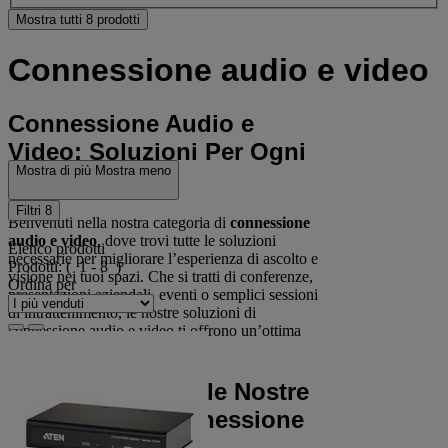
Mostra tutti 8 prodotti
Connessione audio e video
Connessione Audio e
Video: Soluzioni Per Ogni
Mostra di più
Mostra meno
Esigenza
Filtri
8
Benvenuti nella nostra categoria di
connessione
audio e video
, dove trovi tutte le soluzioni
Elenco prodotti
necessarie per migliorare l’esperienza di ascolto e
Prodotti:
( 1 - 8 )
visione nei tuoi spazi. Che si tratti di conferenze,
Ordina per
presentazioni aziendali, eventi o semplici sessioni
di intrattenimento, le nostre soluzioni di
connessione audio e video ti offrono un’ottima
qualità, praticità e durabilità.
Perché Scegliere le Nostre
Soluzioni di Connessione
Audio e Video?