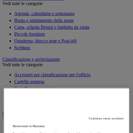
Vedi tutte le categorie
Agenda, calendario e sottomano
Busta e smistamento della posta
Carta, scheda Bristol e biglietto da visita
Piccole forniture
Quaderno, blocco note e Post-it®
Scrittura
Classificazione e archiviazione
Vedi tutte le categorie
Accessori per classificazione per l'ufficio
Cartella sospesa
Cartellina e separatore
Raccoglitore, separatore e busta
Scatola per archiviazione
Decorazione
Vedi tutte le categorie
Continua senza accettare
Benvenuto in Manutan
Cartina geografica