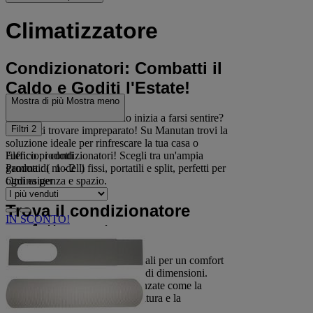
Climatizzatore
Condizionatori: Combatti il
Caldo e Goditi l'Estate!
Mostra di più
Mostra meno
L'estate si avvicina e il caldo inizia a farsi sentire?
Filtri
2
Non farti trovare impreparato! Su Manutan trovi la
soluzione ideale per rinfrescare la tua casa o
Elenco prodotti
l'ufficio: i condizionatori! Scegli tra un'ampia
Prodotti:
( 1 - 2 )
gamma di modelli fissi, portatili e split, perfetti per
Ordina per
ogni esigenza e spazio.
Trova il condizionatore
IN SCONTO!
perfetto per te:
Condizionatori fissi:
Ideali per un comfort
duraturo in stanze di grandi dimensioni.
Offrono funzionalità avanzate come la
regolazione della temperatura e la
programmazione.