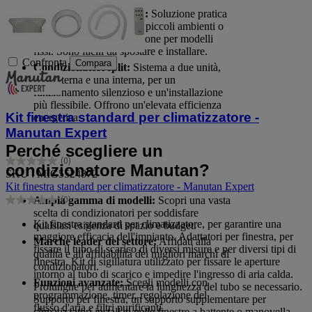
Condizionatori portatili:
Soluzione pratica
e versatile per rinfrescare piccoli ambienti o
spazi privi di predisposizione per modelli
fissi. Sono facili da spostare e installare.
Confronta
Compara
Condizionatori split:
Sistema a due unità,
una esterna e una interna, per un
funzionamento silenzioso e un'installazione
più flessibile. Offrono un'elevata efficienza
Kit finestra standard per climatizzatore -
energetica.
Manutan Expert
Perché scegliere un
(0)
0.0
condizionatore Manutan?
SKU : MIG5524872
su
Kit finestra standard per climatizzatore - Manutan Expert
5
Ampia gamma di modelli:
Scopri una vasta
(0)
stelle.
0.0
scelta di condizionatori per soddisfare
su
Kit finestra standard per climatizzatore, per garantire una
qualsiasi esigenza di spazio e budget.
5
maggiore efficacia dell'impianto. Adattatori per finestra, per
Marche leader del settore:
Affidati alla
stelle.
fissare il tubo di scarico di diversi misure e per diversi tipi di
qualità e all'affidabilità dei migliori marchi di
finestra. Kit di sigillatura utilizzato per fissare le aperture
condizionatori.
intorno al tubo di scarico e impedire l'ingresso di aria calda.
Funzioni avanzate:
Scegli modelli con
Prolunghe per aumentare la lunghezza del tubo se necessario.
programmazione, timer, regolazione del
Supporto per finestra, un supporto supplementare per
flusso d'aria e filtri purificanti.
climatizzatori installati nelle finestre a battente o manovella.