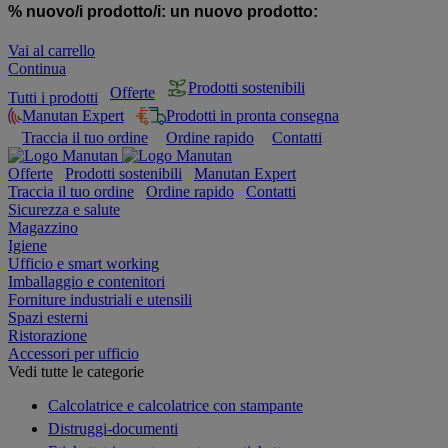
% nuovo/i prodotto/i:
un nuovo prodotto:
Vai al carrello
Continua
Prodotti sostenibili
Offerte
Tutti i prodotti
Manutan Expert
Prodotti in pronta consegna
Traccia il tuo ordine
Ordine rapido
Contatti
Offerte
Prodotti sostenibili
Manutan Expert
Traccia il tuo ordine
Ordine rapido
Contatti
Sicurezza e salute
Magazzino
Igiene
Ufficio e smart working
Imballaggio e contenitori
Forniture industriali e utensili
Spazi esterni
Ristorazione
Accessori per ufficio
Vedi tutte le categorie
Calcolatrice e calcolatrice con stampante
Distruggi-documenti