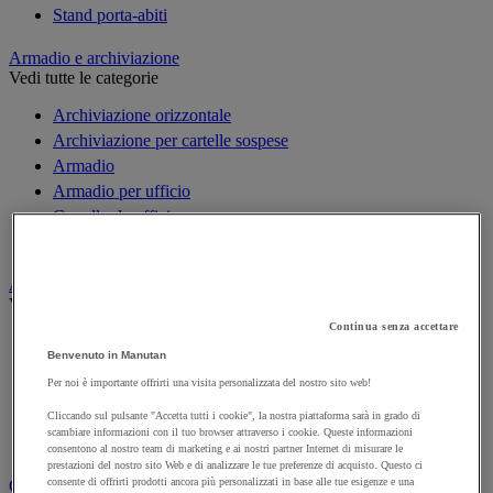
Stand porta-abiti
Armadio e archiviazione
Vedi tutte le categorie
Archiviazione orizzontale
Archiviazione per cartelle sospese
Armadio
Armadio per ufficio
Carrello da ufficio
Libreria
Audiovisivi
Vedi tutte le categorie
Continua senza accettare
Attrezzature audio e Hi-Fi
Benvenuto in Manutan
Connessione audio e video
Per noi è importante offrirti una visita personalizzata del nostro sito web!
Fotocamera, videocamera e binocolo
Insonorizzazione e registrazione professionali
Cliccando sul pulsante "Accetta tutti i cookie", la nostra piattaforma sarà in grado di
scambiare informazioni con il tuo browser attraverso i cookie. Queste informazioni
Strumenti per proiezione e videoproiezione
consentono al nostro team di marketing e ai nostri partner Internet di misurare le
prestazioni del nostro sito Web e di analizzare le tue preferenze di acquisto. Questo ci
consente di offrirti prodotti ancora più personalizzati in base alle tue esigenze e una
Cancelleria e forniture per ufficio