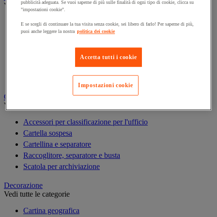
pubblicità adeguata. Se vuoi saperne di più sulle finalità di ogni tipo di cookie, clicca su
Vedi tutte le categorie
"impostazioni cookie".
Agenda, calendario e sottomano
E se scegli di continuare la tua visita senza cookie, sei libero di farlo! Per saperne di più,
puoi anche leggere la nostra
politica dei cookie
Busta e smistamento della posta
Carta, scheda Bristol e biglietto da visita
Piccole forniture
Accetta tutti i cookie
Quaderno, blocco note e Post-it®
Scrittura
Impostazioni cookie
Classificazione e archiviazione
Vedi tutte le categorie
Accessori per classificazione per l'ufficio
Cartella sospesa
Cartellina e separatore
Raccoglitore, separatore e busta
Scatola per archiviazione
Decorazione
Vedi tutte le categorie
Cartina geografica