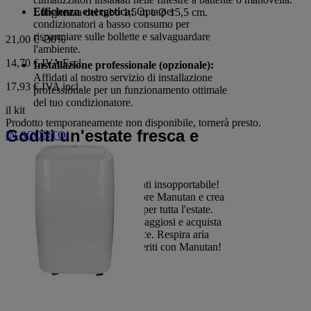
Efficienza energetica:
Opta per
Lunghezza del tubo 1,5 m e Ø 15,5 cm.
condizionatori a basso consumo per
risparmiare sulle bollette e salvaguardare
21,00 €
-30%
l'ambiente.
14,70 €
IVA Escl.
Installazione professionale (opzionale):
Affidati al nostro servizio di installazione
17,93 € IVA incl.
professionale per un funzionamento ottimale
del tuo condizionatore.
il kit
Prodotto temporaneamente non disponibile, tornerà presto.
Goditi un'estate fresca e
IN SCONTO!
confortevole!
Non aspettare che il caldo diventi insopportabile!
Scegli subito il tuo condizionatore Manutan e crea
un ambiente fresco e piacevole per tutta l'estate.
Approfitta dei nostri prezzi vantaggiosi e acquista
online in modo semplice e veloce. Respira aria
fresca e goditi il comfort che meriti con Manutan!