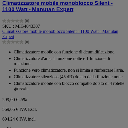
Climatizzatore mobile monoblocco Silent -
1100 Watt - Manutan Expert
(0)
0.0
SKU : MIG4043307
su
Climatizzatore mobile monoblocco Silent - 1100 Watt - Manutan
5
Expert
stelle.
(0)
0.0
su
Climatizzatore mobile con funzione di deumidificazione.
5
Climatizzatore d'aria, 1 funzione notte e 1 funzione di
stelle.
rotazione.
Funzione vero climatizzatore, non si limita a rinfrescare l'aria.
Climatizzatore silenzioso (45 dB) dotato della funzione notte.
Climatizzatore mobile con blocco compatto dotato di 4 rotelle
girevoli.
599,00 €
-5%
569,05 €
IVA Escl.
694,24 € IVA incl.