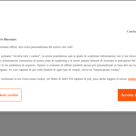
Contin
 carrello un prodotto:
in Manutan
ortante offrirti una visita personalizzata del nostro sito web!
 pulsante "Accetta tutti i cookie", la nostra piattaforma sarà in grado di scambiare informazioni con il tuo brows
Prodotti in pron
e informazioni consentono al nostro team di marketing e ai nostri partner Internet di misurare le prestazioni de
Manutan Expert
e le tue preferenze di acquisto. Questo ci consente di offrirti prodotti ancora più personalizzati in base alle tue e
eguata. Se vuoi saperne di più sulle finalità di ogni tipo di cookie, clicca su "impostazioni cookie".
 continuare la tua visita senza cookie, sei libero di farlo! Per saperne di più, puoi anche leggere la nostra
politi
ioni cookie
Accetta t