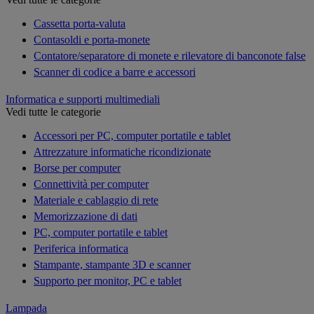
Cassetta porta-valuta
Contasoldi e porta-monete
Contatore/separatore di monete e rilevatore di banconote false
Scanner di codice a barre e accessori
Informatica e supporti multimediali
Vedi tutte le categorie
Accessori per PC, computer portatile e tablet
Attrezzature informatiche ricondizionate
Borse per computer
Connettività per computer
Materiale e cablaggio di rete
Memorizzazione di dati
PC, computer portatile e tablet
Periferica informatica
Stampante, stampante 3D e scanner
Supporto per monitor, PC e tablet
Lampada