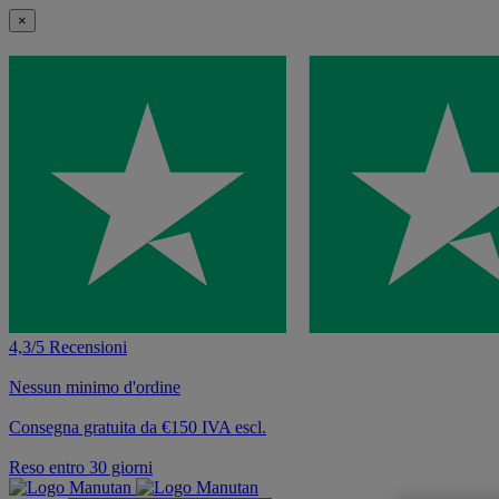
×
4,3/5 Recensioni
Nessun minimo d'ordine
Consegna gratuita da €150 IVA escl.
Reso entro 30 giorni