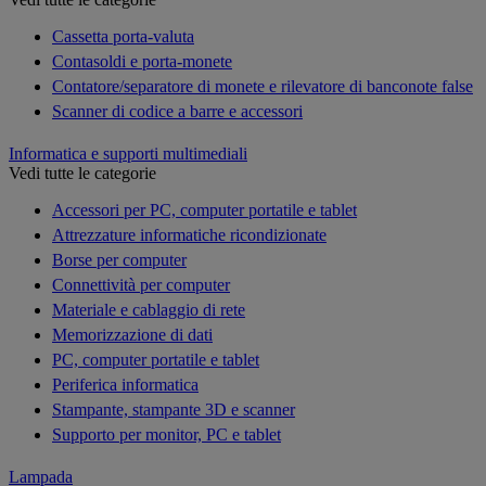
Cassetta porta-valuta
Contasoldi e porta-monete
Contatore/separatore di monete e rilevatore di banconote false
Scanner di codice a barre e accessori
Informatica e supporti multimediali
Vedi tutte le categorie
Accessori per PC, computer portatile e tablet
Attrezzature informatiche ricondizionate
Borse per computer
Connettività per computer
Materiale e cablaggio di rete
Memorizzazione di dati
PC, computer portatile e tablet
Periferica informatica
Stampante, stampante 3D e scanner
Supporto per monitor, PC e tablet
Lampada