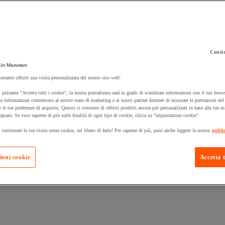
Contin
 carrello un prodotto:
in Manutan
ortante offrirti una visita personalizzata del nostro sito web!
 pulsante "Accetta tutti i cookie", la nostra piattaforma sarà in grado di scambiare informazioni con il tuo brows
Prodotti in pron
e informazioni consentono al nostro team di marketing e ai nostri partner Internet di misurare le prestazioni de
Manutan Expert
e le tue preferenze di acquisto. Questo ci consente di offrirti prodotti ancora più personalizzati in base alle tue e
eguata. Se vuoi saperne di più sulle finalità di ogni tipo di cookie, clicca su "impostazioni cookie".
 continuare la tua visita senza cookie, sei libero di farlo! Per saperne di più, puoi anche leggere la nostra
politi
ioni cookie
Accetta t