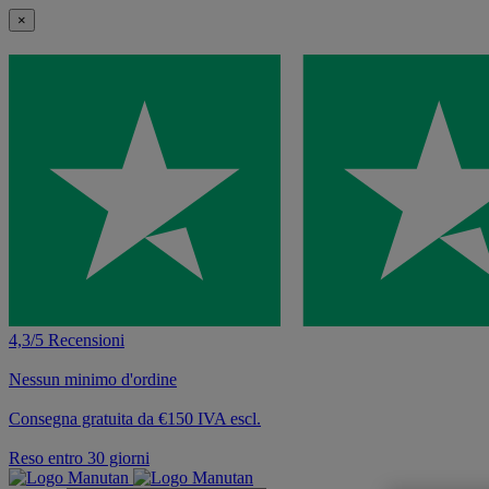
×
4,3/5 Recensioni
Nessun minimo d'ordine
Consegna gratuita da €150 IVA escl.
Reso entro 30 giorni