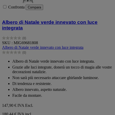
Confronta
Compara
Albero di Natale verde innevato con luce
integrata
(0)
0.0
SKU : MIG69681808
su
Albero di Natale verde innevato con luce integrata
5
(0)
stelle.
0.0
su
Albero di Natale verde innevato con luce integrata.
5
Grazie alle luci integrate, donerà un tocco di magia alle vostre
stelle.
decorazioni natalizie.
Non sarà più necessario attaccare ghirlande luminose.
Di tendenza e resistente.
Albero innevato, aspetto naturale.
Facile da montare.
147,90 €
IVA Escl.
180,44 € IVA incl.