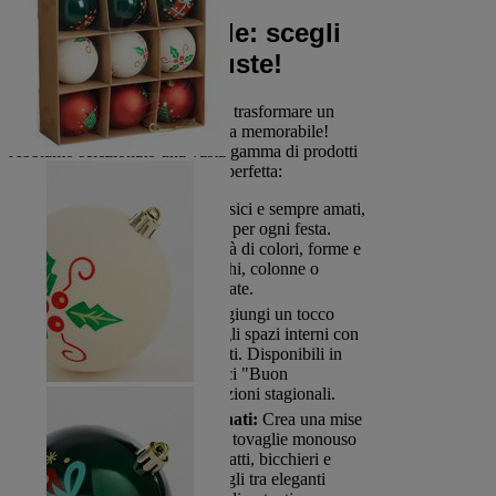
Festeggia con stile: scegli
le decorazioni giuste!
Con la giusta decorazione, puoi trasformare un
semplice evento in un'esperienza memorabile!
Abbiamo selezionato una vasta gamma di prodotti
per aiutarti a creare l'atmosfera perfetta:
Palloncini colorati:
Classici e sempre amati,
i palloncini sono un must per ogni festa.
Scegli tra un'ampia varietà di colori, forme e
dimensioni per creare archi, colonne o
composizioni personalizzate.
Ghirlande e festoni:
Aggiungi un tocco
decorativo alle pareti e agli spazi interni con
ghirlande e festoni colorati. Disponibili in
tantissimi temi, dai classici "Buon
compleanno" alle decorazioni stagionali.
Tovaglie e piatti coordinati:
Crea una mise
en place impeccabile con tovaglie monouso
o in tessuto, abbinate a piatti, bicchieri e
tovaglioli coordinati. Scegli tra eleganti