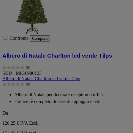
Confronta
Compara
Albero di Natale Charlton led verde Tilps
(0)
0.0
SKU : MIG6986123
su
Albero di Natale Charlton led verde Tilps
5
(0)
stelle.
0.0
su
Albero di Natale per decorare reception o uffici.
5
L'albero è completo di base di appoggio e led.
stelle.
Da
126,25 €
IVA Escl.