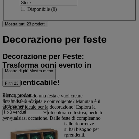
Disponibile
(
8
)
Mostra tutti 23 prodotti
Decorazione per feste
Decorazione per Feste:
Trasforma ogni evento in
Mostra di più
Mostra meno
un'esperienza
indimenticabile!
Filtri
23
Elenco prodotti
Stai organizzando una festa e vuoi creare
Prodotti:
( 1 - 23 )
un'atmosfera magica e coinvolgente? Manutan è il
Ordina per
tuo partner ideale per la decorazione! Esplora la
nostra selezione di articoli colorati e festosi, perfetti
per qualsiasi occasione. Dalle feste di compleanno
ai matrimoni, dai party aziendali alle ricorrenze
stagionali, troverai tutto ciò di cui hai bisogno per
realizzare allestimenti unici e sorprendenti.