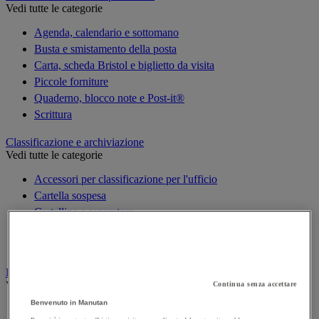
Vedi tutte le categorie
Agenda, calendario e sottomano
Busta e smistamento della posta
Carta, scheda Bristol e biglietto da visita
Piccole forniture
Quaderno, blocco note e Post-it®
Scrittura
Classificazione e archiviazione
Vedi tutte le categorie
Accessori per classificazione per l'ufficio
Cartella sospesa
Cartellina e separatore
Raccoglitore, separatore e busta
Scatola per archiviazione
Decorazione
Vedi tutte le categorie
Continua senza accettare
Benvenuto in Manutan
Cartina geografica