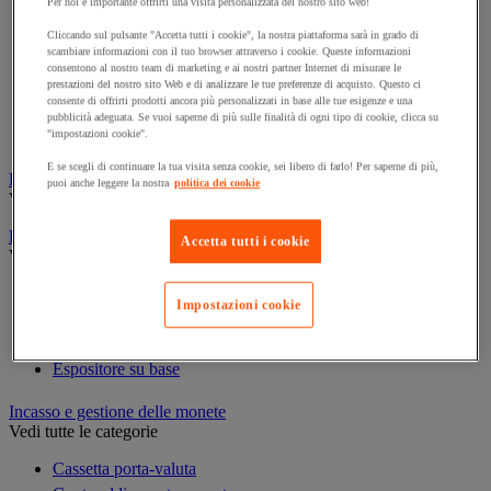
Per noi è importante offrirti una visita personalizzata del nostro sito web!
Cornice e sistema di fissaggio
Decorazione per feste
Cliccando sul pulsante "Accetta tutti i cookie", la nostra piattaforma sarà in grado di
scambiare informazioni con il tuo browser attraverso i cookie. Queste informazioni
Orologio
consentono al nostro team di marketing e ai nostri partner Internet di misurare le
Pellicola adesiva per vetro
prestazioni del nostro sito Web e di analizzare le tue preferenze di acquisto. Questo ci
consente di offrirti prodotti ancora più personalizzati in base alle tue esigenze e una
Pianta artificiale da ufficio
pubblicità adeguata. Se vuoi saperne di più sulle finalità di ogni tipo di cookie, clicca su
Vetrina per esposizione
"impostazioni cookie".
E se scegli di continuare la tua visita senza cookie, sei libero di farlo! Per saperne di più,
Elezione
puoi anche leggere la nostra
politica dei cookie
Vedi tutte le categorie
Espositore
Accetta tutti i cookie
Vedi tutte le categorie
Espositore a parete
Impostazioni cookie
Espositore da tavolo
Espositore mobile
Espositore su base
Incasso e gestione delle monete
Vedi tutte le categorie
Cassetta porta-valuta