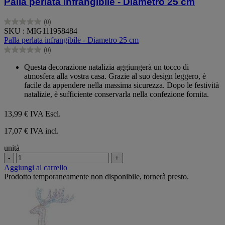
Palla perlata infrangibile - Diametro 25 cm
(0)
0.0
SKU : MIG111958484
su
Palla perlata infrangibile - Diametro 25 cm
5
(0)
stelle.
0.0
su
Questa decorazione natalizia aggiungerà un tocco di
5
atmosfera alla vostra casa. Grazie al suo design leggero, è
stelle.
facile da appendere nella massima sicurezza. Dopo le festività
natalizie, è sufficiente conservarla nella confezione fornita.
13,99 €
IVA Escl.
17,07 € IVA incl.
unità
-
+
Aggiungi al carrello
Prodotto temporaneamente non disponibile, tornerà presto.