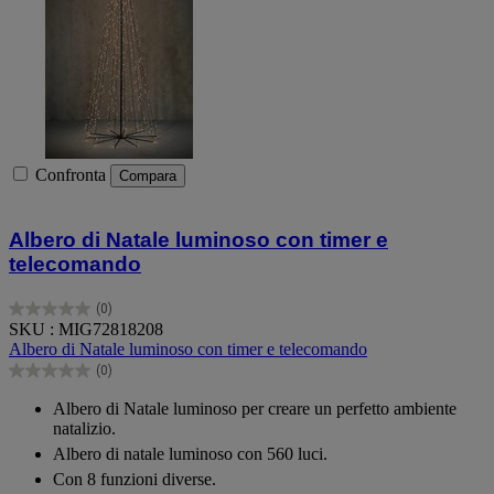
Confronta
Compara
Albero di Natale luminoso con timer e
telecomando
(0)
0.0
SKU : MIG72818208
su
Albero di Natale luminoso con timer e telecomando
5
(0)
stelle.
0.0
su
Albero di Natale luminoso per creare un perfetto ambiente
5
natalizio.
stelle.
Albero di natale luminoso con 560 luci.
Con 8 funzioni diverse.