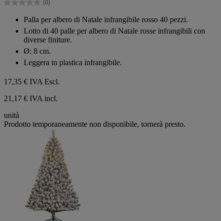
(0)
stelle.
0.0
su
Palla per albero di Natale infrangibile rosso 40 pezzi.
5
Lotto di 40 palle per albero di Natale rosse infrangibili con
stelle.
diverse finiture.
Ø: 8 cm.
Leggera in plastica infrangibile.
17,35 €
IVA Escl.
21,17 € IVA incl.
unità
Prodotto temporaneamente non disponibile, tornerà presto.