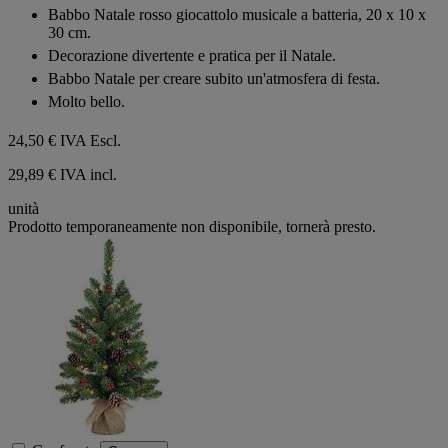
su
Babbo Natale rosso giocattolo musicale a batteria, 20 x 10 x
5
30 cm.
stelle.
Decorazione divertente e pratica per il Natale.
Babbo Natale per creare subito un'atmosfera di festa.
Molto bello.
24,50 €
IVA Escl.
29,89 € IVA incl.
unità
Prodotto temporaneamente non disponibile, tornerà presto.