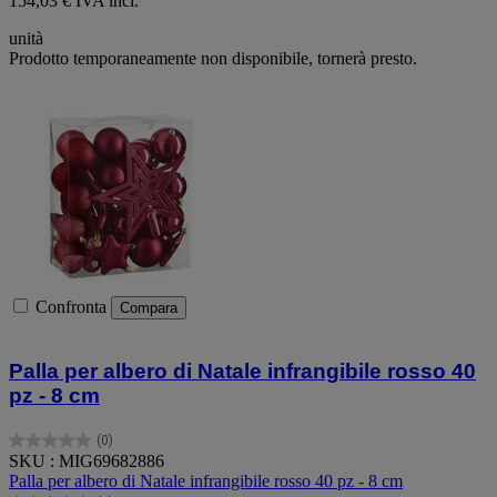
154,03 € IVA incl.
unità
Prodotto temporaneamente non disponibile, tornerà presto.
Confronta
Compara
Palla per albero di Natale infrangibile rosso 40
pz - 8 cm
(0)
0.0
SKU : MIG69682886
su
Palla per albero di Natale infrangibile rosso 40 pz - 8 cm
5