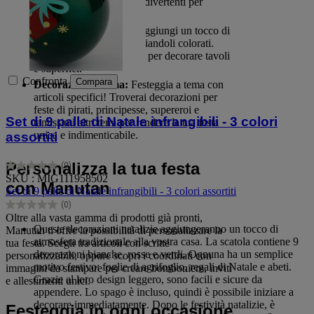
colori metallizzati o temi divertenti per
bambini.
Confetti e coriandoli:
Aggiungi un tocco di
allegria con confetti e coriandoli colorati.
Perfetti per lanci festosi o per decorare tavoli
e superfici.
Confronta
Compara
Decorazioni a tema:
Festeggia a tema con
articoli specifici! Troverai decorazioni per
feste di pirati, principesse, supereroi e
Set di 9 palle di Natale infrangibili - 3 colori
tantissimi altri temi per rendere la tua festa
unica e indimenticabile.
assortiti
Personalizza la tua festa
(0)
0.0
SKU : MIG111958502
su
con Manutan
Set di 9 palle di Natale infrangibili - 3 colori assortiti
5
(0)
stelle.
0.0
Oltre alla vasta gamma di prodotti già pronti,
su
Queste decorazioni natalizie aggiungeranno un tocco di
Manutan ti offre la possibilità di personalizzare la
5
atmosfera tradizionale alla vostra casa. La scatola contiene 9
tua festa. Scegli tra articoli con scritte
stelle.
decorazioni bianche, rosse e verdi. Ognuna ha un semplice
personalizzabili, oppure scopri i coordinati con
motivo festivo: foglie di agrifoglio, regali di Natale e abeti.
immagini da stampare per creare bomboniere, inviti
Grazie al loro design leggero, sono facili e sicure da
e allestimenti unici.
appendere. Lo spago è incluso, quindi è possibile iniziare a
decorare immediatamente. Dopo le festività natalizie, è
Festeggia in ogni occasione