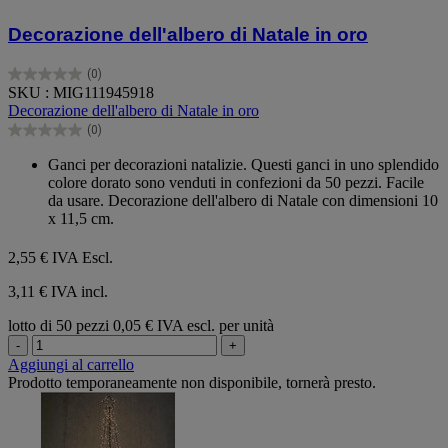
Decorazione dell'albero di Natale in oro
(0)
0.0
SKU : MIG111945918
su
Decorazione dell'albero di Natale in oro
5
(0)
stelle.
0.0
su
Ganci per decorazioni natalizie. Questi ganci in uno splendido
5
colore dorato sono venduti in confezioni da 50 pezzi. Facile
stelle.
da usare. Decorazione dell'albero di Natale con dimensioni 10
x 11,5 cm.
2,55 €
IVA Escl.
3,11 € IVA incl.
lotto di 50 pezzi
0,05 € IVA escl. per unità
-
+
Aggiungi al carrello
Prodotto temporaneamente non disponibile, tornerà presto.