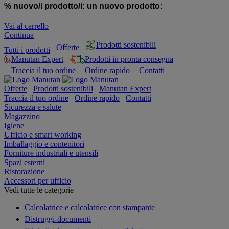
% nuovo/i prodotto/i:
un nuovo prodotto:
Vai al carrello
Continua
Prodotti sostenibili
Offerte
Tutti i prodotti
Manutan Expert
Prodotti in pronta consegna
Traccia il tuo ordine
Ordine rapido
Contatti
Offerte
Prodotti sostenibili
Manutan Expert
Traccia il tuo ordine
Ordine rapido
Contatti
Sicurezza e salute
Magazzino
Igiene
Ufficio e smart working
Imballaggio e contenitori
Forniture industriali e utensili
Spazi esterni
Ristorazione
Accessori per ufficio
Vedi tutte le categorie
Calcolatrice e calcolatrice con stampante
Distruggi-documenti