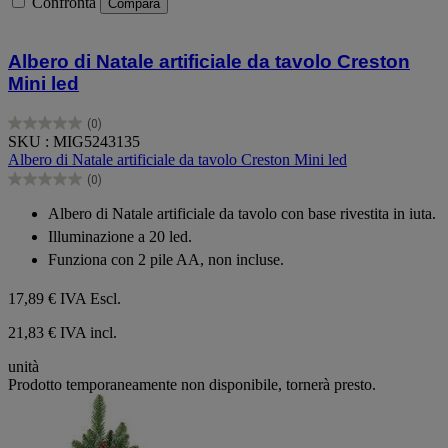
Confronta
Compara
Albero di Natale artificiale da tavolo Creston
Mini led
(0)
0.0
SKU : MIG5243135
su
Albero di Natale artificiale da tavolo Creston Mini led
5
(0)
stelle.
0.0
su
Albero di Natale artificiale da tavolo con base rivestita in iuta.
5
Illuminazione a 20 led.
stelle.
Funziona con 2 pile AA, non incluse.
17,89 €
IVA Escl.
21,83 € IVA incl.
unità
Prodotto temporaneamente non disponibile, tornerà presto.