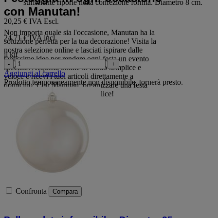
sufficiente riporle nella confezione fornita. Diametro 8 cm.
con Manutan!
20,25 €
IVA Escl.
Non importa quale sia l'occasione, Manutan ha la
24,71 € IVA incl.
soluzione perfetta per la tua decorazione! Visita la
nostra selezione online e lasciati ispirare dalle
il kit
tantissime idee per rendere ogni festa un evento
-
+
speciale. Acquista online in modo semplice e
Aggiungi al carrello
veloce e ricevi i tuoi articoli direttamente a
Prodotto temporaneamente non disponibile, tornerà presto.
domicilio. Con Manutan, organizzare una festa
indimenticabile è davvero semplice!
Confronta
Compara