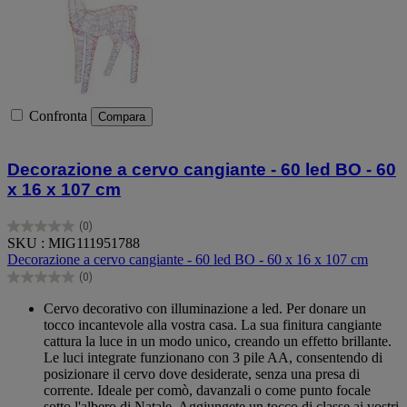
Confronta
Compara
Decorazione a cervo cangiante - 60 led BO - 60
x 16 x 107 cm
(0)
0.0
SKU : MIG111951788
su
Decorazione a cervo cangiante - 60 led BO - 60 x 16 x 107 cm
5
(0)
stelle.
0.0
su
Cervo decorativo con illuminazione a led. Per donare un
5
tocco incantevole alla vostra casa. La sua finitura cangiante
stelle.
cattura la luce in un modo unico, creando un effetto brillante.
Le luci integrate funzionano con 3 pile AA, consentendo di
posizionare il cervo dove desiderate, senza una presa di
corrente. Ideale per comò, davanzali o come punto focale
sotto l'albero di Natale. Aggiungete un tocco di classe ai vostri