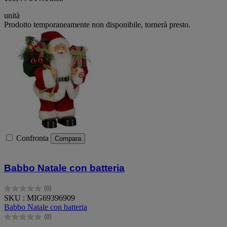
unità
Prodotto temporaneamente non disponibile, tornerà presto.
Confronta
Compara
Babbo Natale con batteria
(0)
0.0
SKU : MIG69396909
su
Babbo Natale con batteria
5
(0)
stelle.
0.0