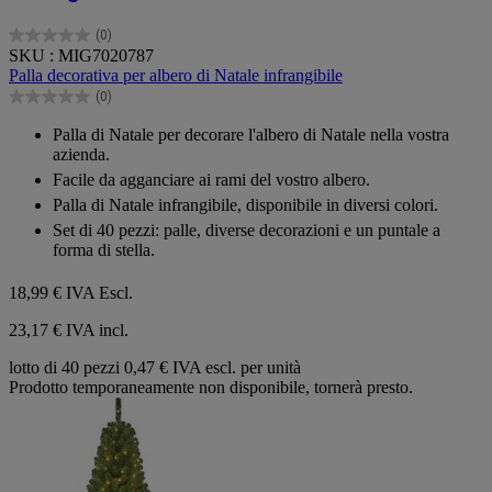
(0)
0.0
SKU : MIG7020787
su
Palla decorativa per albero di Natale infrangibile
5
(0)
stelle.
0.0
su
Palla di Natale per decorare l'albero di Natale nella vostra
5
azienda.
stelle.
Facile da agganciare ai rami del vostro albero.
Palla di Natale infrangibile, disponibile in diversi colori.
Set di 40 pezzi: palle, diverse decorazioni e un puntale a
forma di stella.
18,99 €
IVA Escl.
23,17 € IVA incl.
lotto di 40 pezzi
0,47 € IVA escl. per unità
Prodotto temporaneamente non disponibile, tornerà presto.