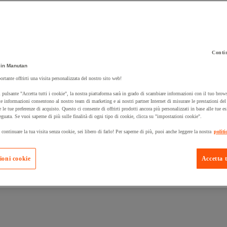
Contin
 carrello un prodotto:
in Manutan
ortante offrirti una visita personalizzata del nostro sito web!
 pulsante "Accetta tutti i cookie", la nostra piattaforma sarà in grado di scambiare informazioni con il tuo brows
Prodotti in pron
e informazioni consentono al nostro team di marketing e ai nostri partner Internet di misurare le prestazioni de
Manutan Expert
e le tue preferenze di acquisto. Questo ci consente di offrirti prodotti ancora più personalizzati in base alle tue e
eguata. Se vuoi saperne di più sulle finalità di ogni tipo di cookie, clicca su "impostazioni cookie".
 continuare la tua visita senza cookie, sei libero di farlo! Per saperne di più, puoi anche leggere la nostra
politi
ioni cookie
Accetta t