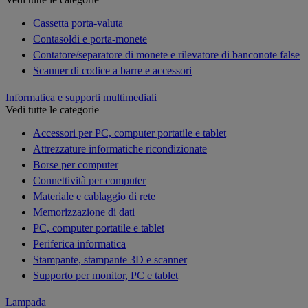
Cassetta porta-valuta
Contasoldi e porta-monete
Contatore/separatore di monete e rilevatore di banconote false
Scanner di codice a barre e accessori
Informatica e supporti multimediali
Vedi tutte le categorie
Accessori per PC, computer portatile e tablet
Attrezzature informatiche ricondizionate
Borse per computer
Connettività per computer
Materiale e cablaggio di rete
Memorizzazione di dati
PC, computer portatile e tablet
Periferica informatica
Stampante, stampante 3D e scanner
Supporto per monitor, PC e tablet
Lampada