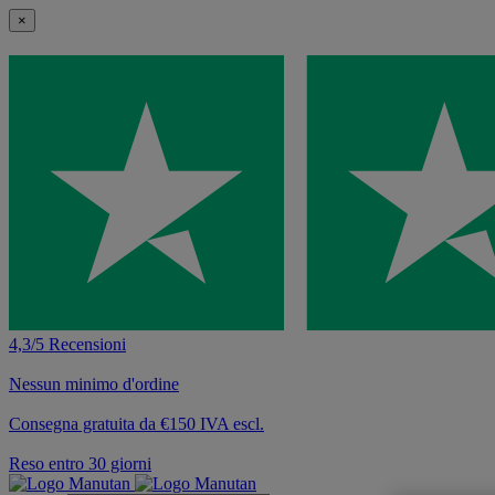
×
4,3/5 Recensioni
Nessun minimo d'ordine
Consegna gratuita da €150 IVA escl.
Reso entro 30 giorni