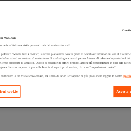
Contin
 carrello un prodotto:
in Manutan
ortante offrirti una visita personalizzata del nostro sito web!
 pulsante "Accetta tutti i cookie", la nostra piattaforma sarà in grado di scambiare informazioni con il tuo brows
Prodotti in pron
e informazioni consentono al nostro team di marketing e ai nostri partner Internet di misurare le prestazioni de
Manutan Expert
e le tue preferenze di acquisto. Questo ci consente di offrirti prodotti ancora più personalizzati in base alle tue e
eguata. Se vuoi saperne di più sulle finalità di ogni tipo di cookie, clicca su "impostazioni cookie".
 continuare la tua visita senza cookie, sei libero di farlo! Per saperne di più, puoi anche leggere la nostra
politi
ioni cookie
Accetta t