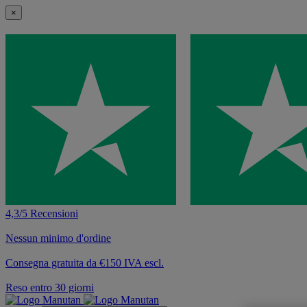
×
4,3/5 Recensioni
Nessun minimo d'ordine
Consegna gratuita da €150 IVA escl.
Reso entro 30 giorni