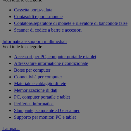
Cassetta porta-valuta
Contasoldi e porta-monete
Contatore/separatore di monete e rilevatore di banconote false
Scanner di codice a barre e accessori
Informatica e supporti multimediali
Vedi tutte le categorie
Accessori per PC, computer portatile e tablet
Attrezzature informatiche ricondizionate
Borse per computer
Connettività per computer
Materiale e cablaggio di rete
Memorizzazione di dati
PC, computer portatile e tablet
Periferica informatica
Stampante, stampante 3D e scanner
Supporto per monitor, PC e tablet
Lampada