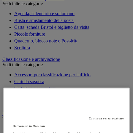
Vedi tutte le categorie
Agenda, calendario e sottomano
Busta e smistamento della posta
Carta, scheda Bristol e biglietto da visita
Piccole forniture
Quaderno, blocco note e Post-it®
Scrittura
Classificazione e archiviazione
Vedi tutte le categorie
Accessori per classificazione per l'ufficio
Cartella sospesa
Cartellina e separatore
Raccoglitore, separatore e busta
Scatola per archiviazione
Decorazione
Vedi tutte le categorie
Continua senza accettare
Benvenuto in Manutan
Cartina geografica