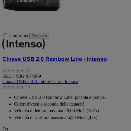
Confronta
Compara
Chiave USB 2.0 Rainbow Line - Intenso
(0)
0.0
SKU : MIG4674309
su
Chiave USB 2.0 Rainbow Line - Intenso
5
(0)
stelle.
0.0
su
Chiave USB 2.0 Rainbow Line, piccola e pratica.
5
Colori diversi a seconda della capacità.
stelle.
Velocità di lettura massima 28,00 Mo/s (187x).
Velocità di scrittura massima 6,50 Mo/s (43x).
Da