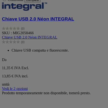
Chiave USB 2.0 Néon INTEGRAL
(0)
0.0
SKU : MIG2058466
su
Chiave USB 2.0 Néon INTEGRAL
5
(0)
stelle.
0.0
su
Chiave USB compatta e fluorescente.
5
stelle.
Da
11,35 €
IVA Escl.
13,85 € IVA incl.
unità
Vedi le 2 opzioni
Prodotto temporaneamente non disponibile, tornerà presto.