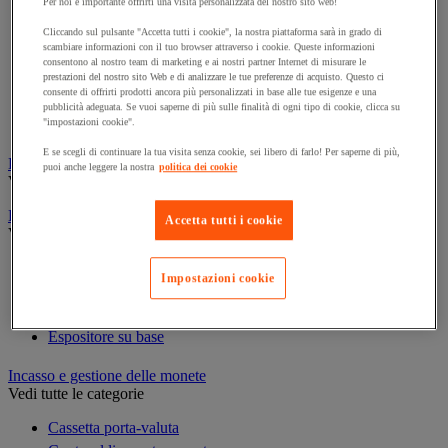
Per noi è importante offrirti una visita personalizzata del nostro sito web!
Cornice e sistema di fissaggio
Decorazione per feste
Cliccando sul pulsante "Accetta tutti i cookie", la nostra piattaforma sarà in grado di
scambiare informazioni con il tuo browser attraverso i cookie. Queste informazioni
Orologio
consentono al nostro team di marketing e ai nostri partner Internet di misurare le
Pellicola adesiva per vetro
prestazioni del nostro sito Web e di analizzare le tue preferenze di acquisto. Questo ci
consente di offrirti prodotti ancora più personalizzati in base alle tue esigenze e una
Pianta artificiale da ufficio
pubblicità adeguata. Se vuoi saperne di più sulle finalità di ogni tipo di cookie, clicca su
Vetrina per esposizione
"impostazioni cookie".
E se scegli di continuare la tua visita senza cookie, sei libero di farlo! Per saperne di più,
Elezione
puoi anche leggere la nostra
politica dei cookie
Vedi tutte le categorie
Espositore
Accetta tutti i cookie
Vedi tutte le categorie
Espositore a parete
Impostazioni cookie
Espositore da tavolo
Espositore mobile
Espositore su base
Incasso e gestione delle monete
Vedi tutte le categorie
Cassetta porta-valuta