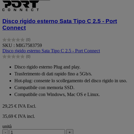
Disco rigido esterno Sata Tipo C 2.5 - Port
Connect
(0)
0.0
SKU : MIG7583759
su
Disco rigido esterno Sata Tipo C 2.5 - Port Connect
5
(0)
stelle.
0.0
su
Disco rigido esterno Plug and play.
5
Trasferimento di dati rapido fino a 5Gb/s.
stelle.
Hot-plug: consente lo scollegamento del disco rigido in uso.
Compatibile con memoria SSD.
Compatibile con Windows, Mac OS e Linux.
29,25 €
IVA Escl.
35,69 € IVA incl.
unità
-
+