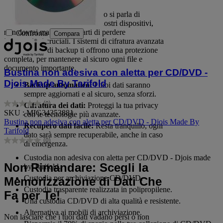
La sicurezza è essenziale quando si parla di
memorizzazione di dati. Con i nostri dispositivi,
non dovrai mai preoccuparti di perdere
Confronta
Compara
informazioni cruciali. I sistemi di cifratura avanzata
e le soluzioni di backup ti offrono una protezione
completa, per mantenere al sicuro ogni file e
documento importante.
Bustina non adesiva con aletta per CD/DVD -
Djois Made By Tarifold
Backup automatico:
I tuoi dati saranno
sempre aggiornati e al sicuro, senza sforzi.
(0)
Cifratura dei dati:
Proteggi la tua privacy
0.0
SKU : MIG34353881
con le tecnologie più avanzate.
su
Bustina non adesiva con aletta per CD/DVD - Djois Made By
5
Recupero dati facile:
Resta tranquillo, ogni
Tarifold
stelle.
dato sarà sempre recuperabile, anche in caso
(0)
di emergenza.
0.0
su
Custodia non adesiva con aletta per CD/DVD - Djois made
5
Non Rimandare: Scegli la
by Tarifold.
stelle.
Custodia per archiviazione CD/DVD.
Memorizzazione di Dati Che
Custodia trasparente realizzata in polipropilene.
Fa per Te!
Una custodia CD/DVD di alta qualità e resistente.
Alternativa ai mobili di archiviazione.
Non lasciare che i tuoi dati vadano persi o non