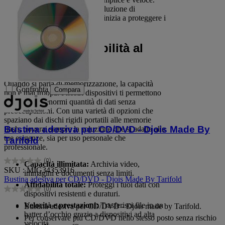
Non perdere tempo, scegli la soluzione di
memorizzazione giusta per te e inizia a proteggere i
tuoi dati oggi stesso!
Capacità e Affidabilità al
Primo Posto
Quando si parla di memorizzazione, la capacità
Confronta
Compara
non è mai troppa. I nostri dispositivi ti permettono
di archiviare enormi quantità di dati senza
preoccupazioni. Con una varietà di opzioni che
spaziano dai dischi rigidi portatili alle memorie
Bustina adesiva per CD/DVD - Djois Made By
flash, troverai sempre la soluzione che si adatta alle
tue esigenze, sia per uso personale che
Tarifold
professionale.
(0)
Capacità illimitata:
Archivia video,
0.0
SKU : MIG34353916
immagini e documenti senza limiti.
su
Bustina adesiva per CD/DVD - Djois Made By Tarifold
5
Affidabilità totale:
Proteggi i tuoi dati con
(0)
stelle.
0.0
dispositivi resistenti e duraturi.
su
Velocità e prestazioni:
Trasferisci file in un
Bustina adesiva per CD/DVD - Djois made by Tarifold.
5
batter d’occhio grazie a dispositivi ad alta
Per conservare più CD/DVD nello stesso posto senza rischio
stelle.
velocità.