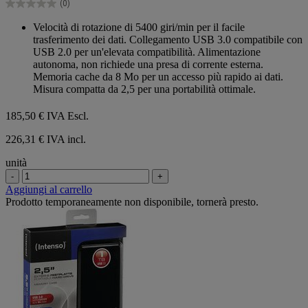
(0)
stelle.
0.0
su
Velocità di rotazione di 5400 giri/min per il facile
5
trasferimento dei dati. Collegamento USB 3.0 compatibile con
stelle.
USB 2.0 per un'elevata compatibilità. Alimentazione
autonoma, non richiede una presa di corrente esterna.
Memoria cache da 8 Mo per un accesso più rapido ai dati.
Misura compatta da 2,5 per una portabilità ottimale.
185,50 €
IVA Escl.
226,31 € IVA incl.
unità
-
+
Aggiungi al carrello
Prodotto temporaneamente non disponibile, tornerà presto.