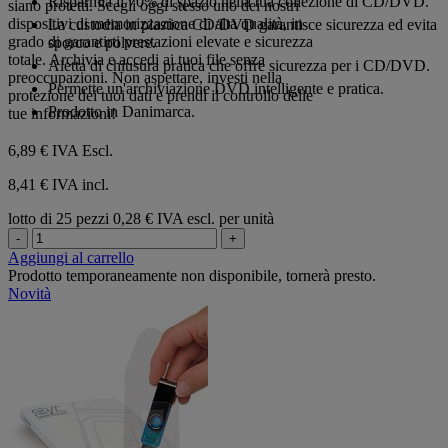
Risparmia il 70% di spazio nella tua collezione di CD/DVD.
siano protetti. Scegli oggi stesso uno dei nostri
dispositivi di memorizzazione di alta qualità, in
La custodia in plastica CD/DVD garantisce sicurezza ed evita
grado di garantirti prestazioni elevate e sicurezza
sporco e polvere.
totale. Archivia e accedi ai tuoi file senza
Aletta di chiusura pratica che offre sicurezza per i CD/DVD.
preoccupazioni. Non aspettare, investi nella
Permette un'archiviazione DVD intelligente e pratica.
protezione dei tuoi dati e prendi il controllo delle
Prodotto in Danimarca.
tue informazioni!
6,89 €
IVA Escl.
8,41 € IVA incl.
lotto di 25 pezzi
0,28 € IVA escl. per unità
-
+
Aggiungi al carrello
Prodotto temporaneamente non disponibile, tornerà presto.
Novità