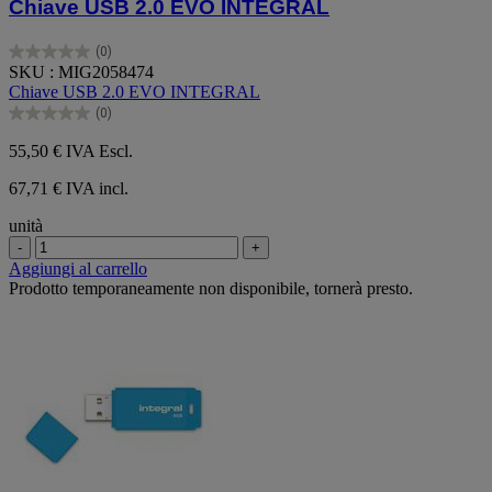
Chiave USB 2.0 EVO INTEGRAL
(0)
0.0
SKU : MIG2058474
su
Chiave USB 2.0 EVO INTEGRAL
5
(0)
stelle.
0.0
su
55,50 €
IVA Escl.
5
stelle.
67,71 € IVA incl.
unità
-
+
Aggiungi al carrello
Prodotto temporaneamente non disponibile, tornerà presto.