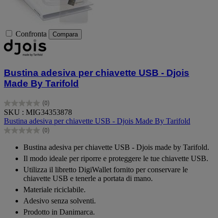
Confronta
Compara
Bustina adesiva per chiavette USB - Djois
Made By Tarifold
(0)
0.0
SKU : MIG34353878
su
Bustina adesiva per chiavette USB - Djois Made By Tarifold
5
(0)
stelle.
0.0
su
Bustina adesiva per chiavette USB - Djois made by Tarifold.
5
Il modo ideale per riporre e proteggere le tue chiavette USB.
stelle.
Utilizza il libretto DigiWallet fornito per conservare le
chiavette USB e tenerle a portata di mano.
Materiale riciclabile.
Adesivo senza solventi.
Prodotto in Danimarca.