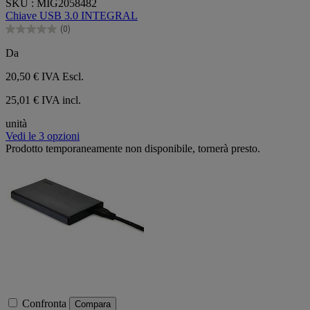
SKU : MIG2058482
su
Chiave USB 3.0 INTEGRAL
5
(0)
stelle.
0.0
su
Da
5
stelle.
20,50 €
IVA Escl.
25,01 € IVA incl.
unità
Vedi le 3 opzioni
Prodotto temporaneamente non disponibile, tornerà presto.
Confronta
Compara