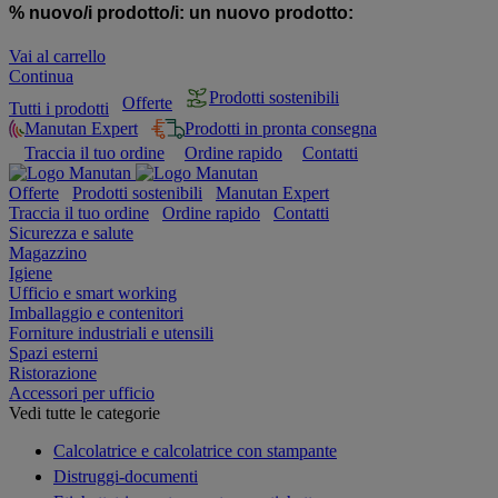
% nuovo/i prodotto/i:
un nuovo prodotto:
Vai al carrello
Continua
Prodotti sostenibili
Offerte
Tutti i prodotti
Manutan Expert
Prodotti in pronta consegna
Traccia il tuo ordine
Ordine rapido
Contatti
Offerte
Prodotti sostenibili
Manutan Expert
Traccia il tuo ordine
Ordine rapido
Contatti
Sicurezza e salute
Magazzino
Igiene
Ufficio e smart working
Imballaggio e contenitori
Forniture industriali e utensili
Spazi esterni
Ristorazione
Accessori per ufficio
Vedi tutte le categorie
Calcolatrice e calcolatrice con stampante
Distruggi-documenti