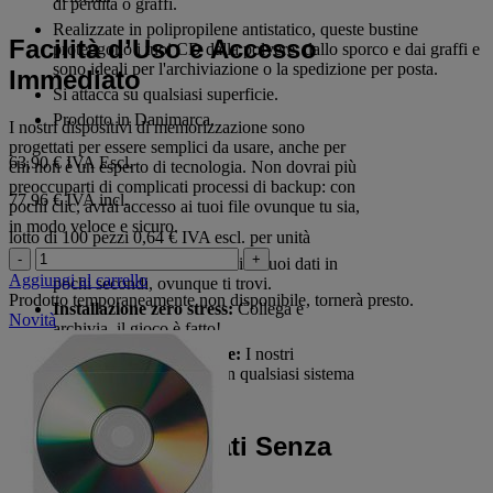
di perdita o graffi.
Realizzate in polipropilene antistatico, queste bustine
Facilità d’Uso e Accesso
proteggono i tuoi CD dalla polvere, dallo sporco e dai graffi e
sono ideali per l'archiviazione o la spedizione per posta.
Immediato
Si attacca su qualsiasi superficie.
Prodotto in Danimarca.
I nostri dispositivi di memorizzazione sono
progettati per essere semplici da usare, anche per
63,90 €
IVA Escl.
chi non è un esperto di tecnologia. Non dovrai più
preoccuparti di complicati processi di backup: con
77,96 € IVA incl.
pochi clic, avrai accesso ai tuoi file ovunque tu sia,
in modo veloce e sicuro.
lotto di 100 pezzi
0,64 € IVA escl. per unità
-
+
Facilità di accesso:
Accedi ai tuoi dati in
Aggiungi al carrello
pochi secondi, ovunque ti trovi.
Prodotto temporaneamente non disponibile, tornerà presto.
Installazione zero stress:
Collega e
Novità
archivia, il gioco è fatto!
Compatibilità universale:
I nostri
dispositivi funzionano con qualsiasi sistema
operativo e dispositivo.
Protezione dei Dati Senza
Compromessi