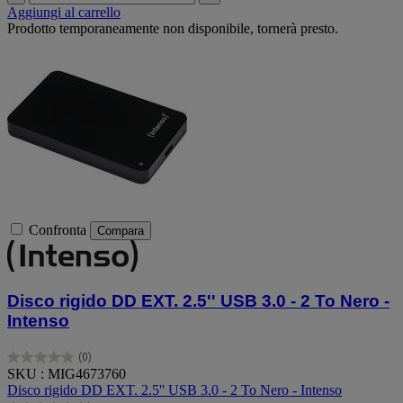
Aggiungi al carrello
Prodotto temporaneamente non disponibile, tornerà presto.
Confronta
Compara
Disco rigido DD EXT. 2.5'' USB 3.0 - 2 To Nero -
Intenso
(0)
0.0
SKU : MIG4673760
su
Disco rigido DD EXT. 2.5'' USB 3.0 - 2 To Nero - Intenso
5