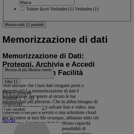
Valore facet
Verbatim
(
1
)
Verbatim
(1)
Mostra tutti 11 prodotti
Memorizzazione di dati
Memorizzazione di Dati:
Proteggi, Archivia e Accedi
Mostra di più
Mostra meno
ai Tuoi Dati con Facilità
Filtri
11
Non lasciare che i tuoi dati vengano persi o
dimenticati! La memorizzazione di dati è
Elenco prodotti
fondamentale per tenere al sicuro le tue
Prodotti:
( 1 - 11 )
informazioni più preziose. Che tu abbia bisogno di
Ordina per
un hard disk esterno per salvare foto e video, una
chiavetta USB per il lavoro o una soluzione cloud
per accedere ai tuoi file ovunque, abbiamo tutto ciò
Novità
che ti serve. I nostri prodotti ti offrono capacità
elevate, sicurezza avanzata e la possibilità di
accedere ai tuoi dati in modo semplice e veloce.