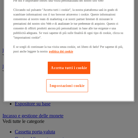
Per noi è importante offrirti una visita personalizzata del nostro sito web!
Cornice e sistema di fissaggio
Decorazione per feste
Cliccando sul pulsante "Accetta tutti i cookie", la nostra piattaforma sarà in grado di
scambiare informazioni con il tuo browser attraverso i cookie. Queste informazioni
Orologio
consentono al nostro team di marketing e ai nostri partner Internet di misurare le
Pellicola adesiva per vetro
prestazioni del nostro sito Web e di analizzare le tue preferenze di acquisto. Questo ci
consente di offrirti prodotti ancora più personalizzati in base alle tue esigenze e una
Pianta artificiale da ufficio
pubblicità adeguata. Se vuoi saperne di più sulle finalità di ogni tipo di cookie, clicca su
Vetrina per esposizione
"impostazioni cookie".
E se scegli di continuare la tua visita senza cookie, sei libero di farlo! Per saperne di più,
Elezione
puoi anche leggere la nostra
politica dei cookie
Vedi tutte le categorie
Espositore
Accetta tutti i cookie
Vedi tutte le categorie
Espositore a parete
Impostazioni cookie
Espositore da tavolo
Espositore mobile
Espositore su base
Incasso e gestione delle monete
Vedi tutte le categorie
Cassetta porta-valuta