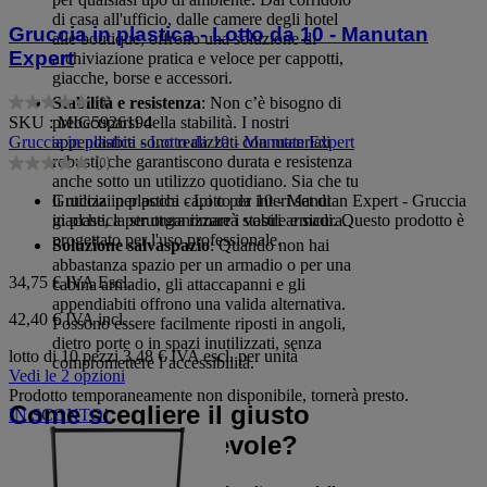
di casa all'ufficio, dalle camere degli hotel
Gruccia in plastica - Lotto da 10 - Manutan
alle boutique, offrono una soluzione di
Expert
archiviazione pratica e veloce per cappotti,
giacche, borse e accessori.
Stabilità e resistenza
: Non c’è bisogno di
(0)
0.0
SKU : MIG5926194
preoccuparsi della stabilità. I nostri
su
Gruccia in plastica - Lotto da 10 - Manutan Expert
appendiabiti sono realizzati con materiali
5
robusti, che garantiscono durata e resistenza
(0)
stelle.
0.0
anche sotto un utilizzo quotidiano. Sia che tu
su
Gruccia in plastica - Lotto da 10 - Manutan Expert - Gruccia
li utilizzi per pochi capi o per interi set di
5
in plastica per organizzare i vostri armadi. Questo prodotto è
giacche, la struttura rimarrà stabile e sicura.
stelle.
progettato per l'uso professionale.
Soluzione salvaspazio
: Quando non hai
abbastanza spazio per un armadio o per una
34,75 €
IVA Escl.
cabina armadio, gli attaccapanni e gli
appendiabiti offrono una valida alternativa.
42,40 € IVA incl.
Possono essere facilmente riposti in angoli,
dietro porte o in spazi inutilizzati, senza
lotto di 10 pezzi
3,48 € IVA escl. per unità
compromettere l’accessibilità.
Vedi le 2 opzioni
Prodotto temporaneamente non disponibile, tornerà presto.
Come scegliere il giusto
IN SCONTO!
porta-abiti pieghevole?