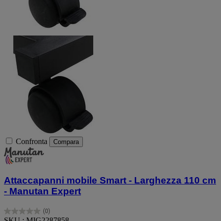
Confronta
Compara
Attaccapanni mobile Smart - Larghezza 110 cm
- Manutan Expert
(0)
0.0
SKU : MIG2287858