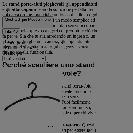
Le
stand porta-abiti pieghevoli
, gli
appendiabiti
e gli
attaccapanni
sono la soluzione perfetta per
chi cerca ordine, praticità e un tocco di stile in ogni
Mostra di più
Mostra meno
ambiente. Se hai bisogno di un modo semplice ed
efficace per organizzare i tuoi abiti senza occupare
troppo spazio, questa categoria di prodotti è ciò che
Filtri
43
fa per te. Sia che tu stia arredando un ingresso, un
ufficio, un hotel o una camera, gli appendiabiti
Elenco prodotti
pieghevoli si adattano ad ogni esigenza, senza
Prodotti:
( 1 - 43 )
rinunciare alla funzionalità.
Ordina per
Perché scegliere uno stand
porta-abiti pieghevole?
Ottimizza lo spazio
: Gli stand porta-abiti
pieghevoli sono l’alleato ideale per chi ha
bisogno di risparmiare spazio senza
rinunciare alla comodità. Puoi facilmente
piegarli e riporli quando non sono in uso,
perfetti per stanze più piccole o per chi vive
in ambienti più stretti.
Facilità di montaggio e trasporto
: Questi
appendiabiti sono progettati per essere facili