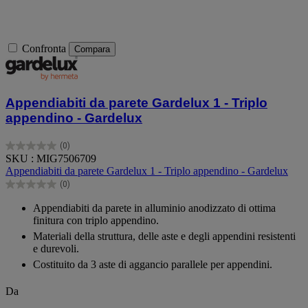
Confronta
Compara
Appendiabiti da parete Gardelux 1 - Triplo
appendino - Gardelux
(0)
0.0
SKU : MIG7506709
su
Appendiabiti da parete Gardelux 1 - Triplo appendino - Gardelux
5
(0)
stelle.
0.0
su
Appendiabiti da parete in alluminio anodizzato di ottima
5
finitura con triplo appendino.
stelle.
Materiali della struttura, delle aste e degli appendini resistenti
e durevoli.
Costituito da 3 aste di aggancio parallele per appendini.
Da