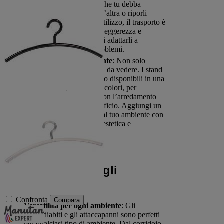
da montare e smontare. Che tu debba
spostarli da una stanza all’altra o riporli
durante i periodi di non utilizzo, il trasporto è
una passeggiata. La loro leggerezza e
versatilità ti permettono di adattarli a
qualsiasi spazio senza problemi.
Design pratico ed elegante
: Non solo
funzionali, ma anche belli da vedere. I stand
porta-abiti pieghevoli sono disponibili in una
varietà di stili, materiali e colori, per
integrarsi perfettamente con l’arredamento
della tua casa o del tuo ufficio. Aggiungi un
tocco moderno o rustico al tuo ambiente con
un prodotto che coniuga estetica e
funzionalità.
I vantaggi degli
appendiabiti e degli
attaccapanni
Confronta
Compara
Versatilità per ogni ambiente
: Gli
appendiabiti e gli attaccapanni sono perfetti
per qualsiasi tipo di ambiente. Dal corridoio