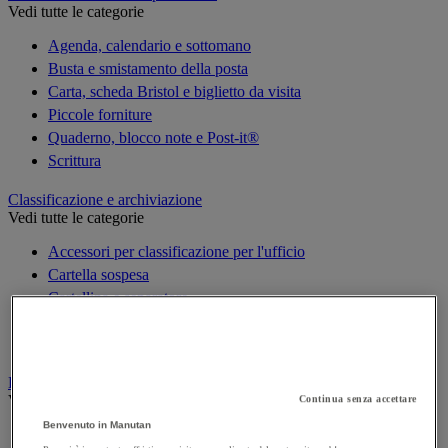
Vedi tutte le categorie
Agenda, calendario e sottomano
Busta e smistamento della posta
Carta, scheda Bristol e biglietto da visita
Piccole forniture
Quaderno, blocco note e Post-it®
Scrittura
Classificazione e archiviazione
Vedi tutte le categorie
Accessori per classificazione per l'ufficio
Cartella sospesa
Cartellina e separatore
Raccoglitore, separatore e busta
Scatola per archiviazione
Decorazione
Vedi tutte le categorie
Continua senza accettare
Benvenuto in Manutan
Cartina geografica