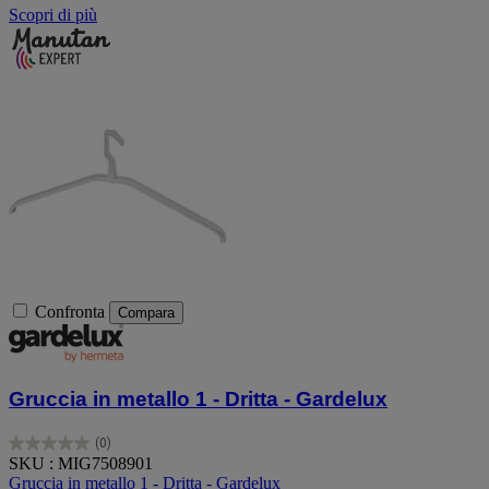
Scopri di più
Confronta
Compara
Gruccia in metallo 1 - Dritta - Gardelux
(0)
0.0
SKU : MIG7508901
su
Gruccia in metallo 1 - Dritta - Gardelux