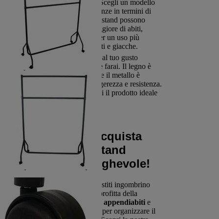
Dimensioni e capacità
: Scegli un modello
che si adatti alle tue esigenze in termini di
spazio e capacità. Alcuni stand possono
ospitare una quantità maggiore di abiti,
mentre altri sono ideali per un uso più
limitato, come per cappotti e giacche.
Materiali
: Scegli in base al tuo gusto
personale e all’uso che ne farai. Il legno è
elegante e robusto, mentre il metallo è
perfetto per chi cerca leggerezza e resistenza.
In entrambi i casi, troverai il prodotto ideale
per ogni esigenza.
Non perdere
l’occasione, acquista
subito il tuo stand
porta-abiti pieghevole!
Non lasciare che i tuoi vestiti ingombrino
l’ingresso o l’ufficio. Approfitta della
praticità e dello stile degli
appendiabiti
e
attaccapanni
pieghevoli per organizzare il