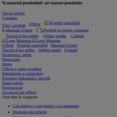
% nuovo/i prodotto/i:
un nuovo prodotto:
Vai al carrello
Continua
Prodotti sostenibili
Offerte
Tutti i prodotti
Manutan Expert
Prodotti in pronta consegna
Traccia il tuo ordine
Ordine rapido
Contatti
Offerte
Prodotti sostenibili
Manutan Expert
Traccia il tuo ordine
Ordine rapido
Contatti
Sicurezza e salute
Magazzino
Igiene
Ufficio e smart working
Imballaggio e contenitori
Forniture industriali e utensili
Spazi esterni
Ristorazione
Accessori per ufficio
Vedi tutte le categorie
Calcolatrice e calcolatrice con stampante
Distruggi-documenti