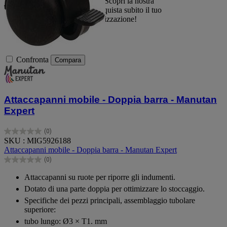
tuo spazio con eleganza. Scopri la nostra
selezione di prodotti e acquista subito il tuo
nuovo alleato per l’organizzazione!
Confronta
Compara
Attaccapanni mobile - Doppia barra - Manutan
Expert
(0)
0.0
SKU : MIG5926188
su
Attaccapanni mobile - Doppia barra - Manutan Expert
5
(0)
stelle.
0.0
su
Attaccapanni su ruote per riporre gli indumenti.
5
Dotato di una parte doppia per ottimizzare lo stoccaggio.
stelle.
Specifiche dei pezzi principali, assemblaggio tubolare
superiore:
tubo lungo: Ø3 × T1. mm