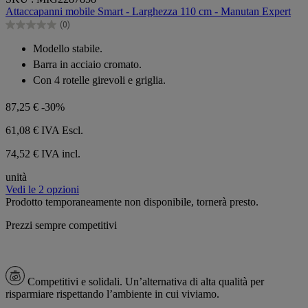
su
Attaccapanni mobile Smart - Larghezza 110 cm - Manutan Expert
5
(0)
stelle.
0.0
su
Modello stabile.
5
Barra in acciaio cromato.
stelle.
Con 4 rotelle girevoli e griglia.
87,25 €
-30%
61,08 €
IVA Escl.
74,52 € IVA incl.
unità
Vedi le 2 opzioni
Prodotto temporaneamente non disponibile, tornerà presto.
Prezzi sempre competitivi
Competitivi e solidali.
Un’alternativa di alta qualità per
risparmiare rispettando l’ambiente in cui viviamo.