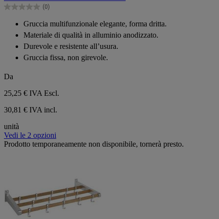
5
(0)
stelle.
0.0
su
Gruccia multifunzionale elegante, forma dritta.
5
Materiale di qualità in alluminio anodizzato.
stelle.
Durevole e resistente all’usura.
Gruccia fissa, non girevole.
Da
25,25 €
IVA Escl.
30,81 € IVA incl.
unità
Vedi le 2 opzioni
Prodotto temporaneamente non disponibile, tornerà presto.