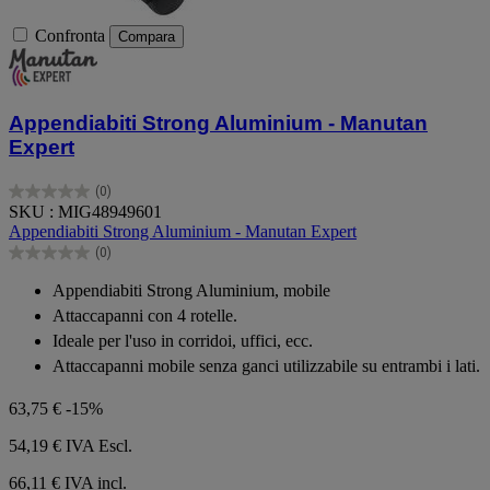
Confronta
Compara
Appendiabiti Strong Aluminium - Manutan
Expert
(0)
0.0
SKU : MIG48949601
su
Appendiabiti Strong Aluminium - Manutan Expert
5
(0)
stelle.
0.0
su
Appendiabiti Strong Aluminium, mobile
5
Attaccapanni con 4 rotelle.
stelle.
Ideale per l'uso in corridoi, uffici, ecc.
Attaccapanni mobile senza ganci utilizzabile su entrambi i lati.
63,75 €
-15%
54,19 €
IVA Escl.
66,11 € IVA incl.