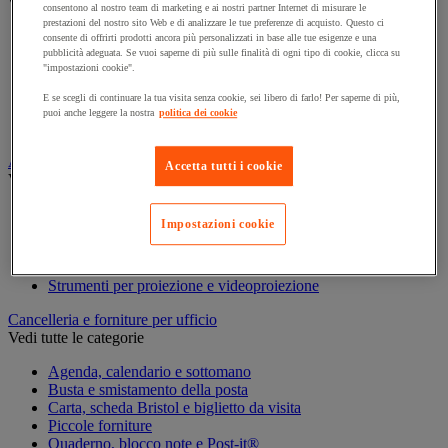
Vedi tutte le categorie
consentono al nostro team di marketing e ai nostri partner Internet di misurare le
prestazioni del nostro sito Web e di analizzare le tue preferenze di acquisto. Questo ci
Archiviazione orizzontale
consente di offrirti prodotti ancora più personalizzati in base alle tue esigenze e una
Archiviazione per cartelle sospese
pubblicità adeguata. Se vuoi saperne di più sulle finalità di ogni tipo di cookie, clicca su
"impostazioni cookie".
Armadio
Armadio per ufficio
E se scegli di continuare la tua visita senza cookie, sei libero di farlo! Per saperne di più,
Carrello da ufficio
puoi anche leggere la nostra
politica dei cookie
Libreria
Audiovisivi
Accetta tutti i cookie
Vedi tutte le categorie
Attrezzature audio e Hi-Fi
Impostazioni cookie
Connessione audio e video
Fotocamera, videocamera e binocolo
Insonorizzazione e registrazione professionali
Strumenti per proiezione e videoproiezione
Cancelleria e forniture per ufficio
Vedi tutte le categorie
Agenda, calendario e sottomano
Busta e smistamento della posta
Carta, scheda Bristol e biglietto da visita
Piccole forniture
Quaderno, blocco note e Post-it®