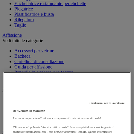
Etichettatrice e stampante per etichette
Piegatrice
Plastificatrice e busta
Rilegatura
Taglio
Affissione
Vedi tutte le categorie
Accessori per vetrine
Bacheca
Cartellina di consultazione
Guida per affissione
Pannello in sughero e in tessuto
Sistema di consultazione
Appendiabiti e attaccapanni
Vedi tutte le categorie
Attaccapanni
Continua senza accettare
Attaccapanni a muro
Benvenuto in Manutan
Porta-ombrelli
Per noi è importante offrirti una visita personalizzata del nostro sito web!
Stand porta-abiti
Cliccando sul pulsante "Accetta tutti i cookie", la nostra piattaforma sarà in grado di
Armadio e archiviazione
scambiare informazioni con il tuo browser attraverso i cookie. Queste informazioni