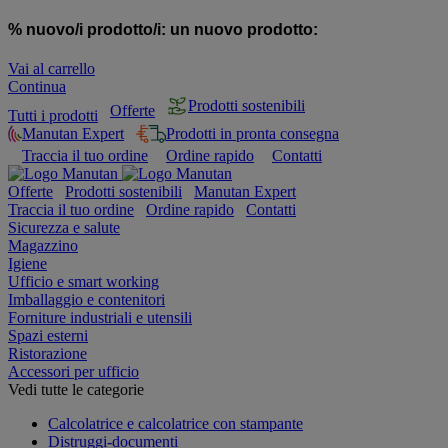
% nuovo/i prodotto/i:
un nuovo prodotto:
Vai al carrello
Continua
Prodotti sostenibili
Offerte
Tutti i prodotti
Manutan Expert
Prodotti in pronta consegna
Traccia il tuo ordine
Ordine rapido
Contatti
Offerte
Prodotti sostenibili
Manutan Expert
Traccia il tuo ordine
Ordine rapido
Contatti
Sicurezza e salute
Magazzino
Igiene
Ufficio e smart working
Imballaggio e contenitori
Forniture industriali e utensili
Spazi esterni
Ristorazione
Accessori per ufficio
Vedi tutte le categorie
Calcolatrice e calcolatrice con stampante
Distruggi-documenti