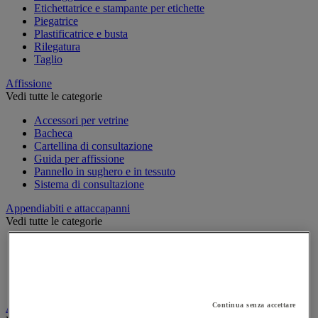
Etichettatrice e stampante per etichette
Piegatrice
Plastificatrice e busta
Rilegatura
Taglio
Affissione
Vedi tutte le categorie
Accessori per vetrine
Bacheca
Cartellina di consultazione
Guida per affissione
Pannello in sughero e in tessuto
Sistema di consultazione
Appendiabiti e attaccapanni
Vedi tutte le categorie
Attaccapanni
Attaccapanni a muro
Porta-ombrelli
Stand porta-abiti
Continua senza accettare
Armadio e archiviazione