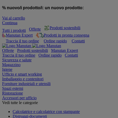
% nuovo/i prodotto/i:
un nuovo prodotto:
Vai al carrello
Continua
Prodotti sostenibili
Offerte
Tutti i prodotti
Manutan Expert
Prodotti in pronta consegna
Traccia il tuo ordine
Ordine rapido
Contatti
Offerte
Prodotti sostenibili
Manutan Expert
Traccia il tuo ordine
Ordine rapido
Contatti
Sicurezza e salute
Magazzino
Igiene
Ufficio e smart working
Imballaggio e contenitori
Forniture industriali e utensili
Spazi esterni
Ristorazione
Accessori per ufficio
Vedi tutte le categorie
Calcolatrice e calcolatrice con stampante
Distruggi-documenti