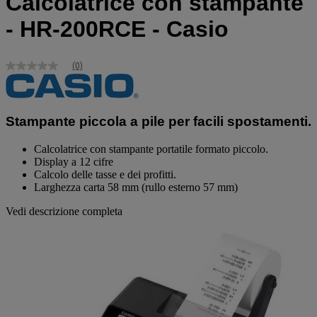
Calcolatrice con stampante
- HR-200RCE - Casio
(0)
Nessuna
valutazione
Stesso
link
alla
Stampante piccola a pile per facili spostamenti.
pagina.
Calcolatrice con stampante portatile formato piccolo.
Display a 12 cifre
Calcolo delle tasse e dei profitti.
Larghezza carta 58 mm (rullo esterno 57 mm)
Vedi descrizione completa