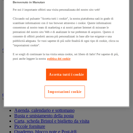
Vedi tutte le categorie
Benvenuto in Manutan
Per noi è importante offrirti una visita personalizzata del nostro sito web!
Archiviazione orizzontale
Archiviazione per cartelle sospese
Cliccando sul pulsante "Accetta tutti i cookie", la nostra piattaforma sarà in grado di
Armadio
scambiare informazioni con il tuo browser attraverso i cookie. Queste informazioni
Armadio per ufficio
consentono al nostro team di marketing e ai nostri partner Internet di misurare le
Carrello da ufficio
prestazioni del nostro sito Web e di analizzare le tue preferenze di acquisto. Questo ci
consente di offrirti prodotti ancora più personalizzati in base alle tue esigenze e una
Libreria
pubblicità adeguata. Se vuoi saperne di più sulle finalità di ogni tipo di cookie, clicca su
"impostazioni cookie".
Audiovisivi
Vedi tutte le categorie
E se scegli di continuare la tua visita senza cookie, sei libero di farlo! Per saperne di più,
puoi anche leggere la nostra
politica dei cookie
Attrezzature audio e Hi-Fi
Connessione audio e video
Fotocamera, videocamera e binocolo
Accetta tutti i cookie
Insonorizzazione e registrazione professionali
Strumenti per proiezione e videoproiezione
Impostazioni cookie
Cancelleria e forniture per ufficio
Vedi tutte le categorie
Agenda, calendario e sottomano
Busta e smistamento della posta
Carta, scheda Bristol e biglietto da visita
Piccole forniture
Quaderno, blocco note e Post-it®