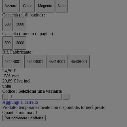
Azzurro
Giallo
Magenta
Nero
Capacità (n. di pagine) :
500
3000
Capacità (numero di pagine) :
500
3000
Rif. Fabbricante :
4542B001
4543B001
4541B001
4540B001
24,50 €
IVA escl.
29,89 €
Iva incl.
unità
Codice :
Seleziona una variante
-
+
Aggiungi al carrello
Prodotto temporaneamente non disponibile, tornerà presto.
Quantità minima : 1
Per richiedere un'offerta