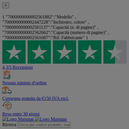
×
{ "7000000000002561882":"Modello" ,
"7000000000002447228":"Inchiostro, colore" ,
"7000000000002561137":"Capacità (n. di pagine)" ,
"7000000000002562662":"Capacità (numero di pagine)" ,
"7000000000002561687":"Rif. Fabbricante" }
4,3/5 Recensioni
Nessun minimo d'ordine
Consegna gratuita da €150 IVA escl.
Reso entro 30 giorni
Ricerca