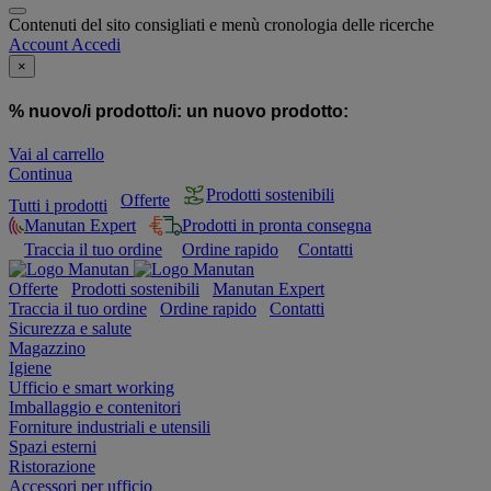
Contenuti del sito consigliati e menù cronologia delle ricerche
Account
Accedi
×
% nuovo/i prodotto/i:
un nuovo prodotto:
Vai al carrello
Continua
Prodotti sostenibili
Offerte
Tutti i prodotti
Manutan Expert
Prodotti in pronta consegna
Traccia il tuo ordine
Ordine rapido
Contatti
Offerte
Prodotti sostenibili
Manutan Expert
Traccia il tuo ordine
Ordine rapido
Contatti
Sicurezza e salute
Magazzino
Igiene
Ufficio e smart working
Imballaggio e contenitori
Forniture industriali e utensili
Spazi esterni
Ristorazione
Accessori per ufficio