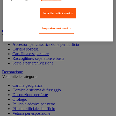
Busta e smistamento della posta
Carta, scheda Bristol e biglietto da visita
Piccole forniture
Accetta tutti i cookie
Quaderno, blocco note e Post-it®
Scrittura
Impostazioni cookie
Classificazione e archiviazione
Vedi tutte le categorie
Accessori per classificazione per l'ufficio
Cartella sospesa
Cartellina e separatore
Raccoglitore, separatore e busta
Scatola per archiviazione
Decorazione
Vedi tutte le categorie
Cartina geografica
Cornice e sistema di fissaggio
Decorazione per feste
Orologio
Pellicola adesiva per vetro
Pianta artificiale da ufficio
Vetrina per esposizione