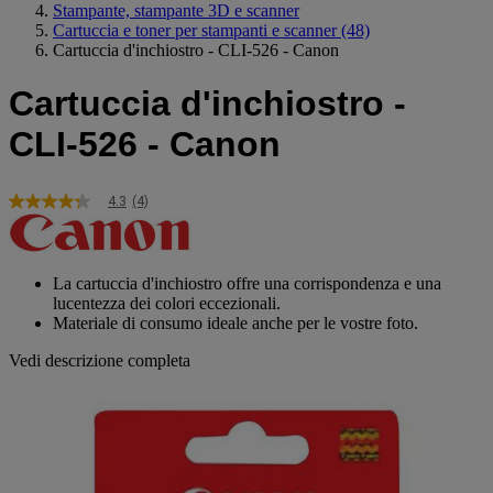
Stampante, stampante 3D e scanner
Cartuccia e toner per stampanti e scanner
(48)
Cartuccia d'inchiostro - CLI-526 - Canon
Cartuccia d'inchiostro -
CLI-526 - Canon
4.3
(4)
4.3
stelle
su
5
,
La cartuccia d'inchiostro offre una corrispondenza e una
valore
lucentezza dei colori eccezionali.
di
Materiale di consumo ideale anche per le vostre foto.
valutazione
medio.
Vedi descrizione completa
Read
4
Reviews.
Stesso
link
alla
pagina.