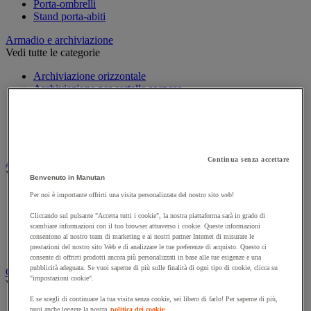
Porta-ombrelli
Stand porta-abiti
Armadio e archiviazione
Vedi tutte le categorie
Archiviazione orizzontale
Archiviazione per cartelle sospese
Armadio
Armadio per ufficio
Carrello da ufficio
Libreria
Continua senza accettare
Audiovisivi
Vedi tutte le categorie
Benvenuto in Manutan
Per noi è importante offrirti una visita personalizzata del nostro sito web!
Attrezzature audio e Hi-Fi
Connessione audio e video
Cliccando sul pulsante "Accetta tutti i cookie", la nostra piattaforma sarà in grado di
Fotocamera, videocamera e binocolo
scambiare informazioni con il tuo browser attraverso i cookie. Queste informazioni
Insonorizzazione e registrazione professionali
consentono al nostro team di marketing e ai nostri partner Internet di misurare le
Strumenti per proiezione e videoproiezione
prestazioni del nostro sito Web e di analizzare le tue preferenze di acquisto. Questo ci
consente di offrirti prodotti ancora più personalizzati in base alle tue esigenze e una
pubblicità adeguata. Se vuoi saperne di più sulle finalità di ogni tipo di cookie, clicca su
Cancelleria e forniture per ufficio
"impostazioni cookie".
Vedi tutte le categorie
E se scegli di continuare la tua visita senza cookie, sei libero di farlo! Per saperne di più,
Agenda, calendario e sottomano
puoi anche leggere la nostra
politica dei cookie