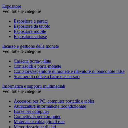
Espositore
Vedi tutte le categorie
Espositore a parete
Espositore da tavolo
Espositore mobile
Espositore su base
Incasso e gestione delle monete
Vedi tutte le categorie
Cassetta porta-valuta
Contasoldi e porta-monete
Contatore/separatore di monete e rilevatore di banconote false
Scanner di codice a barre e accessori
Informatica e supporti multimediali
Vedi tutte le categorie
Accessori per PC, computer portatile e tablet
Attrezzature informatiche ricondizionate
Borse per computer
Connettività per computer
Materiale e cablaggio di rete
Memorizzazione di dati