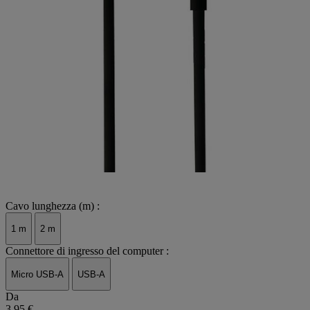
Cavo lunghezza (m) :
1 m
2 m
Connettore di ingresso del computer :
Micro USB-A
USB-A
Da
3,95 €