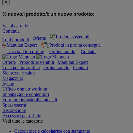
×
% nuovo/i prodotto/i:
un nuovo prodotto:
Vai al carrello
Continua
Prodotti sostenibili
Offerte
Tutti i prodotti
Manutan Expert
Prodotti in pronta consegna
Traccia il tuo ordine
Ordine rapido
Contatti
Offerte
Prodotti sostenibili
Manutan Expert
Traccia il tuo ordine
Ordine rapido
Contatti
Sicurezza e salute
Magazzino
Igiene
Ufficio e smart working
Imballaggio e contenitori
Forniture industriali e utensili
Spazi esterni
Ristorazione
Accessori per ufficio
Vedi tutte le categorie
Calcolatrice e calcolatrice con stampante