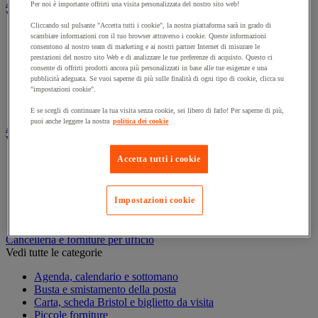
Armadio e archiviazione
Per noi è importante offrirti una visita personalizzata del nostro sito web!
Vedi tutte le categorie
Cliccando sul pulsante "Accetta tutti i cookie", la nostra piattaforma sarà in grado di
scambiare informazioni con il tuo browser attraverso i cookie. Queste informazioni
Archiviazione orizzontale
consentono al nostro team di marketing e ai nostri partner Internet di misurare le
Archiviazione per cartelle sospese
prestazioni del nostro sito Web e di analizzare le tue preferenze di acquisto. Questo ci
Armadio
consente di offrirti prodotti ancora più personalizzati in base alle tue esigenze e una
Armadio per ufficio
pubblicità adeguata. Se vuoi saperne di più sulle finalità di ogni tipo di cookie, clicca su
Carrello da ufficio
"impostazioni cookie".
Libreria
E se scegli di continuare la tua visita senza cookie, sei libero di farlo! Per saperne di più,
puoi anche leggere la nostra
politica dei cookie
Audiovisivi
Vedi tutte le categorie
Accetta tutti i cookie
Attrezzature audio e Hi-Fi
Connessione audio e video
Fotocamera, videocamera e binocolo
Impostazioni cookie
Insonorizzazione e registrazione professionali
Strumenti per proiezione e videoproiezione
Cancelleria e forniture per ufficio
Vedi tutte le categorie
Agenda, calendario e sottomano
Busta e smistamento della posta
Carta, scheda Bristol e biglietto da visita
Piccole forniture