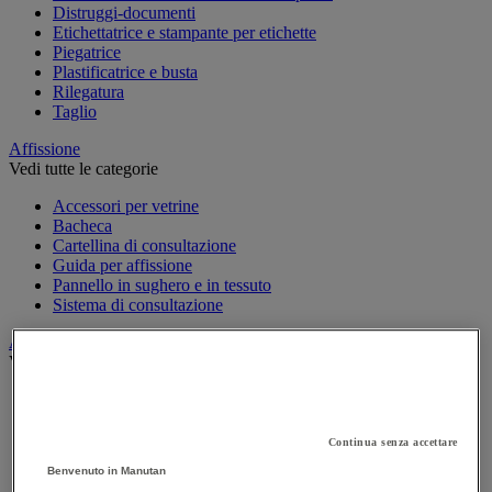
Distruggi-documenti
Etichettatrice e stampante per etichette
Piegatrice
Plastificatrice e busta
Rilegatura
Taglio
Affissione
Vedi tutte le categorie
Accessori per vetrine
Bacheca
Cartellina di consultazione
Guida per affissione
Pannello in sughero e in tessuto
Sistema di consultazione
Appendiabiti e attaccapanni
Vedi tutte le categorie
Attaccapanni
Attaccapanni a muro
Porta-ombrelli
Continua senza accettare
Stand porta-abiti
Benvenuto in Manutan