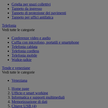
Griglia per spazi collettivi
Tappeto da ingresso
Tappeto di protezione dei pavimenti
Tappeto per uffici antifatica
Telefonia
Vedi tutte le categorie
Conferenze video e audio
Cuffia con microfono, portatili e smartphone
Telefonia cablata
Telefonia cordless
Telefonia mobile
Walkie-talkie
Tende e veneziane
Vedi tutte le categorie
Veneziana
Home page
Ufficio e smart working
Informatica e supporti multimediali
Memorizzazione di dati
Chiave USB
(4)