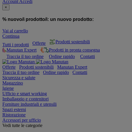
Account
Accedi
×
% nuovo/i prodotto/i:
un nuovo prodotto:
Vai al carrello
Continua
Prodotti sostenibili
Offerte
Tutti i prodotti
Manutan Expert
Prodotti in pronta consegna
Traccia il tuo ordine
Ordine rapido
Contatti
Offerte
Prodotti sostenibili
Manutan Expert
Traccia il tuo ordine
Ordine rapido
Contatti
Sicurezza e salute
Magazzino
Igiene
Ufficio e smart working
Imballaggio e contenitori
Forniture industriali e utensili
Spazi esterni
Ristorazione
Accessori per ufficio
Vedi tutte le categorie