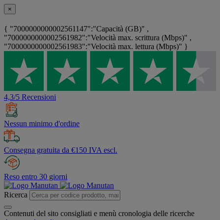
×
{ "7000000000002561147":"Capacità (GB)" ,
"7000000000002561982":"Velocità max. scrittura (Mbps)" ,
"7000000000002561983":"Velocità max. lettura (Mbps)" }
4,3/5 Recensioni
Nessun minimo d'ordine
Consegna gratuita da €150 IVA escl.
Reso entro 30 giorni
Ricerca
Contenuti del sito consigliati e menù cronologia delle ricerche