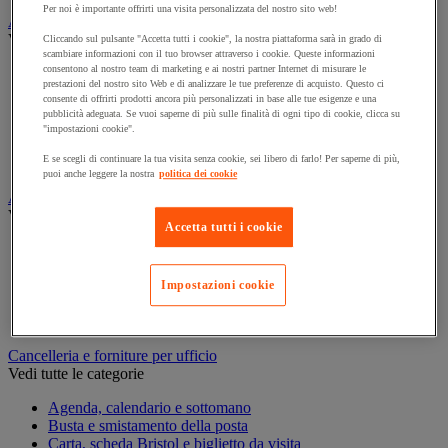
Per noi è importante offrirti una visita personalizzata del nostro sito web!
Armadio e archiviazione
Vedi tutte le categorie
Cliccando sul pulsante "Accetta tutti i cookie", la nostra piattaforma sarà in grado di
scambiare informazioni con il tuo browser attraverso i cookie. Queste informazioni
consentono al nostro team di marketing e ai nostri partner Internet di misurare le
Archiviazione orizzontale
prestazioni del nostro sito Web e di analizzare le tue preferenze di acquisto. Questo ci
Archiviazione per cartelle sospese
consente di offrirti prodotti ancora più personalizzati in base alle tue esigenze e una
Armadio
pubblicità adeguata. Se vuoi saperne di più sulle finalità di ogni tipo di cookie, clicca su
Armadio per ufficio
"impostazioni cookie".
Carrello da ufficio
E se scegli di continuare la tua visita senza cookie, sei libero di farlo! Per saperne di più,
Libreria
puoi anche leggere la nostra
politica dei cookie
Audiovisivi
Vedi tutte le categorie
Accetta tutti i cookie
Attrezzature audio e Hi-Fi
Connessione audio e video
Fotocamera, videocamera e binocolo
Impostazioni cookie
Insonorizzazione e registrazione professionali
Strumenti per proiezione e videoproiezione
Cancelleria e forniture per ufficio
Vedi tutte le categorie
Agenda, calendario e sottomano
Busta e smistamento della posta
Carta, scheda Bristol e biglietto da visita