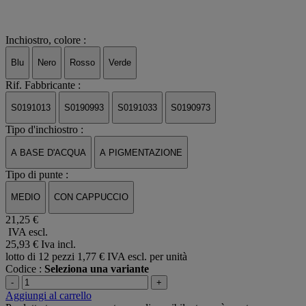
Inchiostro, colore :
Blu
Nero
Rosso
Verde
Rif. Fabbricante :
S0191013
S0190993
S0191033
S0190973
Tipo d'inchiostro :
A BASE D'ACQUA
A PIGMENTAZIONE
Tipo di punte :
MEDIO
CON CAPPUCCIO
21,25 €
IVA escl.
25,93 €
Iva incl.
lotto di 12 pezzi
1,77 € IVA escl. per unità
Codice :
Seleziona una variante
-
+
Aggiungi al carrello