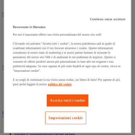
Stand porta-abiti
Armadio e archiviazione
Vedi tutte le categorie
Continua senza accettare
Archiviazione orizzontale
Benvenuto in Manutan
Archiviazione per cartelle sospese
Per noi è importante offrirti una visita personalizzata del nostro sito web!
Armadio
Armadio per ufficio
Cliccando sul pulsante "Accetta tutti i cookie", la nostra piattaforma sarà in grado di
scambiare informazioni con il tuo browser attraverso i cookie. Queste informazioni
Carrello da ufficio
consentono al nostro team di marketing e ai nostri partner Internet di misurare le
Libreria
prestazioni del nostro sito Web e di analizzare le tue preferenze di acquisto. Questo ci
consente di offrirti prodotti ancora più personalizzati in base alle tue esigenze e una
Audiovisivi
pubblicità adeguata. Se vuoi saperne di più sulle finalità di ogni tipo di cookie, clicca su
Vedi tutte le categorie
"impostazioni cookie".
Attrezzature audio e Hi-Fi
E se scegli di continuare la tua visita senza cookie, sei libero di farlo! Per saperne di più,
puoi anche leggere la nostra
politica dei cookie
Connessione audio e video
Fotocamera, videocamera e binocolo
Insonorizzazione e registrazione professionali
Accetta tutti i cookie
Strumenti per proiezione e videoproiezione
Cancelleria e forniture per ufficio
Vedi tutte le categorie
Impostazioni cookie
Agenda, calendario e sottomano
Busta e smistamento della posta