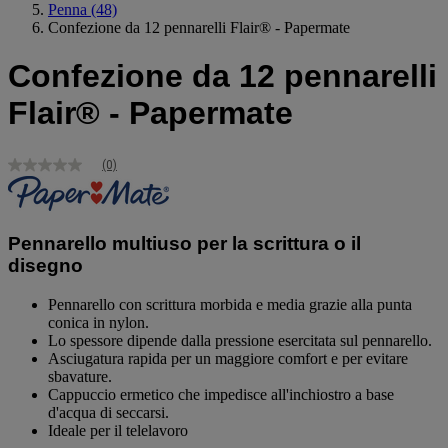
Penna
(48)
Confezione da 12 pennarelli Flair® - Papermate
Confezione da 12 pennarelli
Flair® - Papermate
(0)
Nessuna
valutazione
Stesso
link
alla
Pennarello multiuso per la scrittura o il
pagina.
disegno
Pennarello con scrittura morbida e media grazie alla punta
conica in nylon.
Lo spessore dipende dalla pressione esercitata sul pennarello.
Asciugatura rapida per un maggiore comfort e per evitare
sbavature.
Cappuccio ermetico che impedisce all'inchiostro a base
d'acqua di seccarsi.
Ideale per il telelavoro