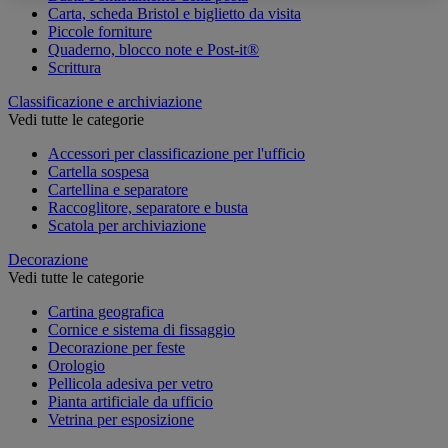
Carta, scheda Bristol e biglietto da visita
Piccole forniture
Quaderno, blocco note e Post-it®
Scrittura
Classificazione e archiviazione
Vedi tutte le categorie
Accessori per classificazione per l'ufficio
Cartella sospesa
Cartellina e separatore
Raccoglitore, separatore e busta
Scatola per archiviazione
Decorazione
Vedi tutte le categorie
Cartina geografica
Cornice e sistema di fissaggio
Decorazione per feste
Orologio
Pellicola adesiva per vetro
Pianta artificiale da ufficio
Vetrina per esposizione