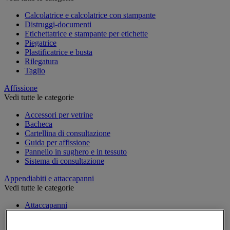
Calcolatrice e calcolatrice con stampante
Distruggi-documenti
Etichettatrice e stampante per etichette
Piegatrice
Plastificatrice e busta
Rilegatura
Taglio
Affissione
Vedi tutte le categorie
Accessori per vetrine
Bacheca
Cartellina di consultazione
Guida per affissione
Pannello in sughero e in tessuto
Sistema di consultazione
Appendiabiti e attaccapanni
Vedi tutte le categorie
Attaccapanni
Attaccapanni a muro
Porta-ombrelli