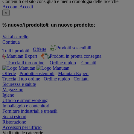
Contenuti del sito consigliati e menù cronologia delle ricerche
Account
Accedi
×
% nuovo/i prodotto/i:
un nuovo prodotto:
Vai al carrello
Continua
Prodotti sostenibili
Offerte
Tutti i prodotti
Manutan Expert
Prodotti in pronta consegna
Traccia il tuo ordine
Ordine rapido
Contatti
Offerte
Prodotti sostenibili
Manutan Expert
Traccia il tuo ordine
Ordine rapido
Contatti
Sicurezza e salute
Magazzino
Igiene
Ufficio e smart working
Imballaggio e contenitori
Forniture industriali e utensili
Spazi esterni
Ristorazione
Accessori per ufficio
Vedi tutte le categorie