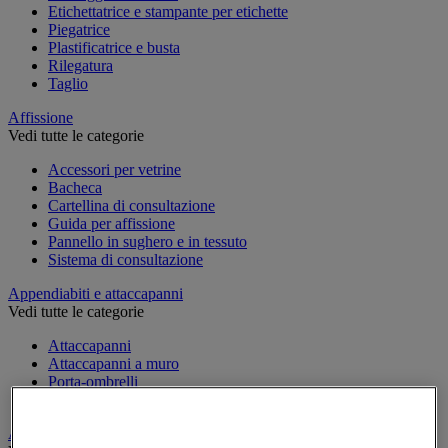
Etichettatrice e stampante per etichette
Piegatrice
Plastificatrice e busta
Rilegatura
Taglio
Affissione
Vedi tutte le categorie
Accessori per vetrine
Bacheca
Cartellina di consultazione
Guida per affissione
Pannello in sughero e in tessuto
Sistema di consultazione
Appendiabiti e attaccapanni
Vedi tutte le categorie
Attaccapanni
Attaccapanni a muro
Porta-ombrelli
Stand porta-abiti
Armadio e archiviazione