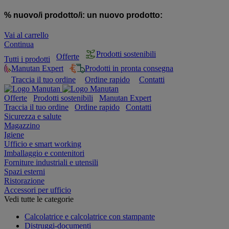
% nuovo/i prodotto/i:
un nuovo prodotto:
Vai al carrello
Continua
Prodotti sostenibili
Offerte
Tutti i prodotti
Manutan Expert
Prodotti in pronta consegna
Traccia il tuo ordine
Ordine rapido
Contatti
Offerte
Prodotti sostenibili
Manutan Expert
Traccia il tuo ordine
Ordine rapido
Contatti
Sicurezza e salute
Magazzino
Igiene
Ufficio e smart working
Imballaggio e contenitori
Forniture industriali e utensili
Spazi esterni
Ristorazione
Accessori per ufficio
Vedi tutte le categorie
Calcolatrice e calcolatrice con stampante
Distruggi-documenti