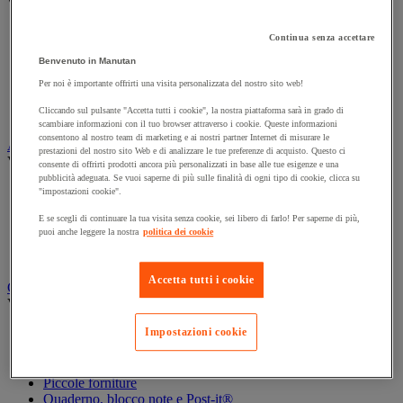
Vedi tutte le categorie
Archiviazione orizzontale
Continua senza accettare
Archiviazione per cartelle sospese
Benvenuto in Manutan
Armadio
Armadio per ufficio
Per noi è importante offrirti una visita personalizzata del nostro sito web!
Carrello da ufficio
Cliccando sul pulsante "Accetta tutti i cookie", la nostra piattaforma sarà in grado di
Libreria
scambiare informazioni con il tuo browser attraverso i cookie. Queste informazioni
consentono al nostro team di marketing e ai nostri partner Internet di misurare le
Audiovisivi
prestazioni del nostro sito Web e di analizzare le tue preferenze di acquisto. Questo ci
Vedi tutte le categorie
consente di offrirti prodotti ancora più personalizzati in base alle tue esigenze e una
pubblicità adeguata. Se vuoi saperne di più sulle finalità di ogni tipo di cookie, clicca su
Attrezzature audio e Hi-Fi
"impostazioni cookie".
Connessione audio e video
E se scegli di continuare la tua visita senza cookie, sei libero di farlo! Per saperne di più,
Fotocamera, videocamera e binocolo
puoi anche leggere la nostra
politica dei cookie
Insonorizzazione e registrazione professionali
Strumenti per proiezione e videoproiezione
Accetta tutti i cookie
Cancelleria e forniture per ufficio
Vedi tutte le categorie
Impostazioni cookie
Agenda, calendario e sottomano
Busta e smistamento della posta
Carta, scheda Bristol e biglietto da visita
Piccole forniture
Quaderno, blocco note e Post-it®