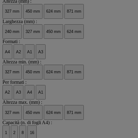
Altezza (mm) :
327 mm
450 mm
624 mm
871 mm
Larghezza (mm) :
240 mm
327 mm
450 mm
624 mm
Formati :
A4
A2
A1
A3
Altezza min. (mm) :
327 mm
450 mm
624 mm
871 mm
Per formati :
A2
A3
A4
A1
Altezza max. (mm) :
327 mm
450 mm
624 mm
871 mm
Capacità (n. di fogli A4) :
1
2
8
16