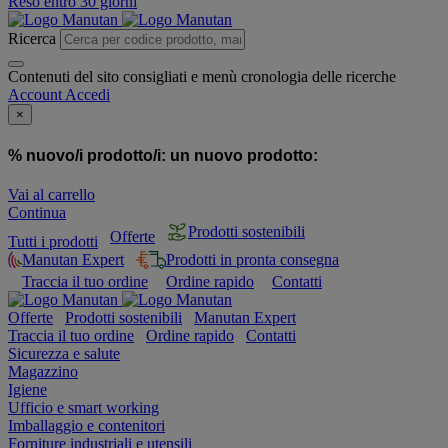
Reso entro 30 giorni
Ricerca
Contenuti del sito consigliati e menù cronologia delle ricerche
Account
Accedi
×
% nuovo/i prodotto/i:
un nuovo prodotto:
Vai al carrello
Continua
Prodotti sostenibili
Offerte
Tutti i prodotti
Manutan Expert
Prodotti in pronta consegna
Traccia il tuo ordine
Ordine rapido
Contatti
Offerte
Prodotti sostenibili
Manutan Expert
Traccia il tuo ordine
Ordine rapido
Contatti
Sicurezza e salute
Magazzino
Igiene
Ufficio e smart working
Imballaggio e contenitori
Forniture industriali e utensili