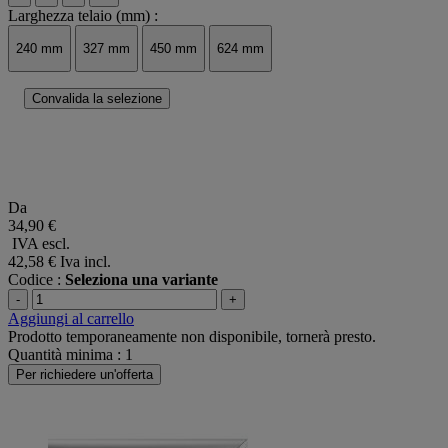
Larghezza telaio (mm) :
240 mm
327 mm
450 mm
624 mm
Convalida la selezione
Da
34,90 €
IVA escl.
42,58 €
Iva incl.
Codice :
Seleziona una variante
-
+
Aggiungi al carrello
Prodotto temporaneamente non disponibile, tornerà presto.
Quantità minima : 1
Per richiedere un'offerta