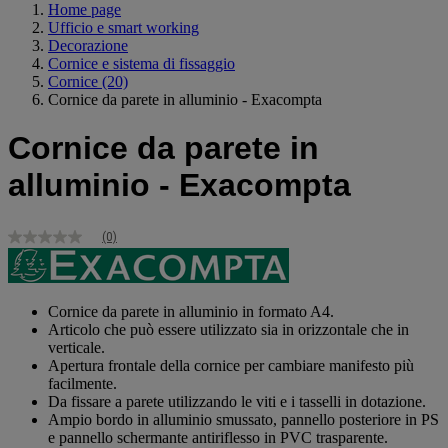
Home page
Ufficio e smart working
Decorazione
Cornice e sistema di fissaggio
Cornice
(20)
Cornice da parete in alluminio - Exacompta
Cornice da parete in
alluminio - Exacompta
(0)
Nessuna
valutazione
Stesso
link
alla
Cornice da parete in alluminio in formato A4.
pagina.
Articolo che può essere utilizzato sia in orizzontale che in
verticale.
Apertura frontale della cornice per cambiare manifesto più
facilmente.
Da fissare a parete utilizzando le viti e i tasselli in dotazione.
Ampio bordo in alluminio smussato, pannello posteriore in PS
e pannello schermante antiriflesso in PVC trasparente.