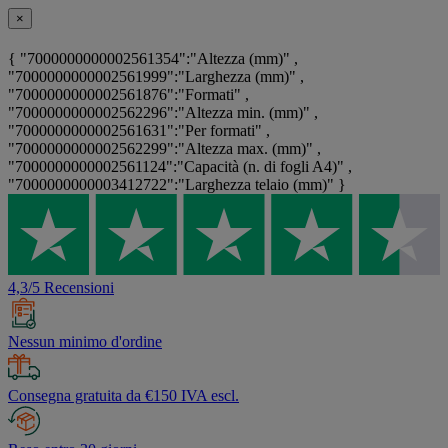
×
{ "7000000000002561354":"Altezza (mm)" ,
"7000000000002561999":"Larghezza (mm)" ,
"7000000000002561876":"Formati" ,
"7000000000002562296":"Altezza min. (mm)" ,
"7000000000002561631":"Per formati" ,
"7000000000002562299":"Altezza max. (mm)" ,
"7000000000002561124":"Capacità (n. di fogli A4)" ,
"7000000000003412722":"Larghezza telaio (mm)" }
4,3/5 Recensioni
Nessun minimo d'ordine
Consegna gratuita da €150 IVA escl.