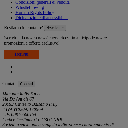
Condizioni generali di vendita
Whistleblowing
Human Rights Policy
Dichiarazione di accessibilità
Restiamo in contatto?
Newsletter
Iscriviti alla nostra newsletter e ricevi in anticipo le nostre
promozioni e offerte esclusive!
Iscriviti
Contatti
Contatti
Manutan Italia S.p.A.
Via De Amicis 67
20092 Cinisello Balsamo (MI)
P.IVA IT02097170969
C.F. 09816660154
Codice Destinatario: C3UCNRB
Società a socio unico soggetta a direzione e coordinamento di