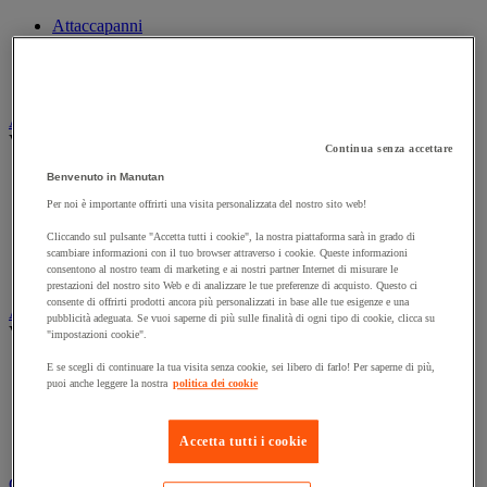
Attaccapanni
Attaccapanni a muro
Porta-ombrelli
Stand porta-abiti
Armadio e archiviazione
Vedi tutte le categorie
Continua senza accettare
Archiviazione orizzontale
Benvenuto in Manutan
Archiviazione per cartelle sospese
Per noi è importante offrirti una visita personalizzata del nostro sito web!
Armadio
Armadio per ufficio
Cliccando sul pulsante "Accetta tutti i cookie", la nostra piattaforma sarà in grado di
Carrello da ufficio
scambiare informazioni con il tuo browser attraverso i cookie. Queste informazioni
consentono al nostro team di marketing e ai nostri partner Internet di misurare le
Libreria
prestazioni del nostro sito Web e di analizzare le tue preferenze di acquisto. Questo ci
consente di offrirti prodotti ancora più personalizzati in base alle tue esigenze e una
Audiovisivi
pubblicità adeguata. Se vuoi saperne di più sulle finalità di ogni tipo di cookie, clicca su
Vedi tutte le categorie
"impostazioni cookie".
Attrezzature audio e Hi-Fi
E se scegli di continuare la tua visita senza cookie, sei libero di farlo! Per saperne di più,
puoi anche leggere la nostra
politica dei cookie
Connessione audio e video
Fotocamera, videocamera e binocolo
Insonorizzazione e registrazione professionali
Accetta tutti i cookie
Strumenti per proiezione e videoproiezione
Cancelleria e forniture per ufficio