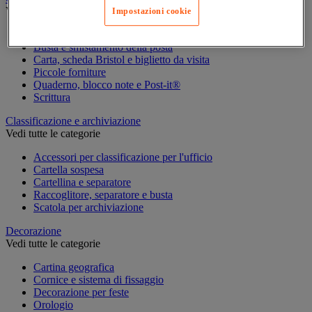
Vedi tutte le categorie
Impostazioni cookie
Agenda, calendario e sottomano
Busta e smistamento della posta
Carta, scheda Bristol e biglietto da visita
Piccole forniture
Quaderno, blocco note e Post-it®
Scrittura
Classificazione e archiviazione
Vedi tutte le categorie
Accessori per classificazione per l'ufficio
Cartella sospesa
Cartellina e separatore
Raccoglitore, separatore e busta
Scatola per archiviazione
Decorazione
Vedi tutte le categorie
Cartina geografica
Cornice e sistema di fissaggio
Decorazione per feste
Orologio